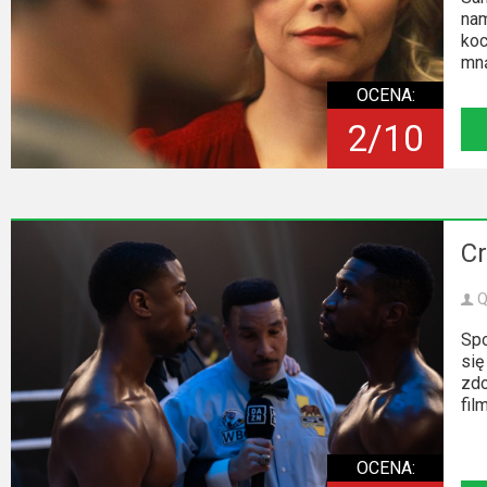
2023
nam
koc
2022
mną
OCENA:
2021
2/10
2020
2019
2018
Cr
2016
Q
Spo
2017
się
zdo
2015
fil
2014
OCENA: