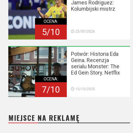
James Rodriguez:
Kolumbijski mistrz
OCENA:
5/10
25/05/2026
Potwór: Historia Eda
Geina. Recenzja
serialu Monster: The
Ed Gein Story. Netflix
OCENA:
7/10
10/10/2025
MIEJSCE NA REKLAMĘ