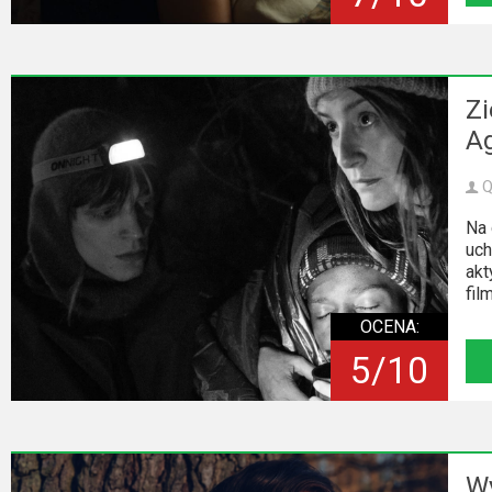
Kino
polskie
Komedie
Zi
Korea
Ag
Południowa
Q
Filmy
Na 
oparte
uch
na
akt
fil
faktach
OCENA:
Thrillery
5/10
Streaming
Amazon
Wy
Prime