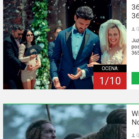
36
36
Q
Już
pos
365
OCENA:
1/10
Wi
No
Q