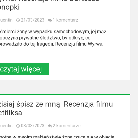
onopki
uentin
21/03/2023
1 komentarz
śmierci żony w wypadku samochodowym, jej mąż
poczyna prywatne śledztwo, by odkryć, co
rowadziło do tej tragedii. Recenzja filmu Wyrwa.
czytaj więcej
isiaj śpisz ze mną. Recenzja filmu
tfliksa
uentin
08/03/2023
2 komentarze
otna w swoim małżeństwie żona rzuca się w objęcia