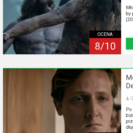
Mło
by 
(20
OCENA:
8/10
Mó
De
Q
Po
biz
prz
dłu