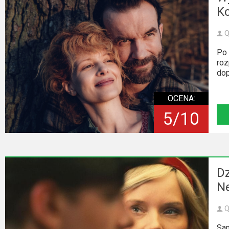
K
Video
Apple
Q
TV
Po 
roz
+
dop
Disney+
OCENA:
HBO
5/10
Max
Netflix
Sky
Dz
Showtime
Ne
Podsumowania
Q
Sam