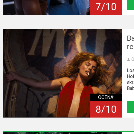
7/10
Ba
re
Q
Los
Hol
ekr
Bab
OCENA:
8/10