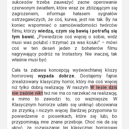
sukcesów trzeba zauważyć zacne operowanie
czerwonym światłem, które wraz ze zbliżającym się
zagrożeniem, informuje hałasem sygnałów
ostrzegawczych, że coś, kurwa, jest nie tak. By na
koniec wspomnieć o samoświadomości twórców
filmu, którzy
wiedzą, czym się bawią i potrafią się
tym bawić.
„Powiedzcie coś więcej o sobie, widz
musi was polubić i trzymać za was kciuki” – mówi
coś w ten deseń jeden z bohaterów filmu
nagrywający podróż na Instastory. Nie inaczej, tak
właśnie musi być.
Cała ta zabawa koncepcją wyświechtanej kliszy
horrorowej
wypada dobrze.
Dostajemy fajnie
zrealizowany klasyczny horror, który ma coś więcej
niż tylko dobrą realizację. W naszym
W lesie dziś
nie zaśnie nikt
też nie ma co narzekać na realizację,
a mimo to zawodzi to, co ważniejsze. W
Klasycznym horrorze udało się uniknąć obcowania
ze zrzynką i niczym więcej. Bardziej przypomina to
powiedzenie o piosenkach, które się lubi, bo
przypominają inne znane przeboje. Choć nie da się
ukryć, że rozwiązanie tej klasycznej horrorowej