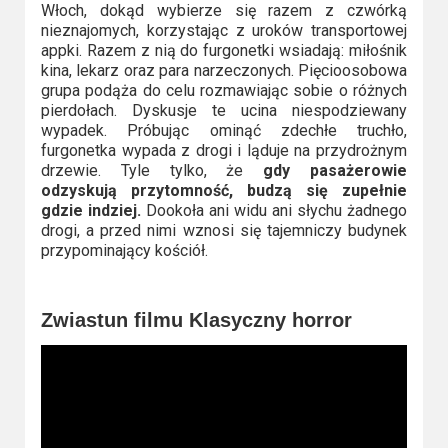
2023
Włoch, dokąd wybierze się razem z czwórką
nieznajomych, korzystając z uroków transportowej
2022
appki. Razem z nią do furgonetki wsiadają: miłośnik
kina, lekarz oraz para narzeczonych. Pięcioosobowa
grupa podąża do celu rozmawiając sobie o różnych
2021
pierdołach. Dyskusje te ucina niespodziewany
wypadek. Próbując ominąć zdechłe truchło,
2020
furgonetka wypada z drogi i ląduje na przydrożnym
drzewie. Tyle tylko, że
gdy pasażerowie
2019
odzyskują przytomność, budzą się zupełnie
gdzie indziej.
Dookoła ani widu ani słychu żadnego
2018
drogi, a przed nimi wznosi się tajemniczy budynek
przypominający kościół.
2016
Zwiastun filmu Klasyczny horror
2017
2015
2014