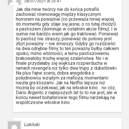
28/07/2021 at 23:47
Jak dla mnie twórcy nie do końca potrafili
zachować równowagę między klasycznym
horrorem na poważnie (co przeważa mniej więcej
do momentu gdy staje się jasne, o co tutaj chodzi)
a pastiszem (dominuje w ostatnim akcie filmu). I w
sumie nie bardzo wiem jak go traktować. Ponieważ
to pastisz nie straszy, ponieważ do połowy jest
zbyt poważny – nie śmieszy. Gdyby go rozdzielić
na dwa odrębne filmy to ten poważny byłby całkiem
spoko, mimo wtórności, a temu pastiszowemu
brakowałoby trochę więcej szaleństwa. No i w
finale przydałaby się większa rozpierducha w
ramach revenge’a niż tylko dwa trupy z dubeltówki.
Na plus fajne sceny, dobra anegdotka o
południowcu wziętym za mafioza, momentami
niezła gra kliszami. Jak na Netflix lepsze niż
można by oczekiwać, jak na włoskie kino… no cóż,
Dario Argento z najlepszych lat to to nie jest, ale w
końcu nawet bohaterowie tego filmu narzekają na
współczesne włoskie kino.
Lukiluki