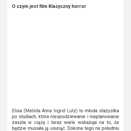
Video
O czym jest film Klasyczny horror
Apple
TV
+
Disney+
HBO
Max
Netflix
Sky
Showtime
Elisa
(Matilda Anna Ingrid Lutz)
to młoda stażystka
po studiach, która niespodziewanie i nieplanowanie
Podsumowania
zaszła w ciążę i teraz wiele wskazuje na to, że
będzie musiała ją usunąć. Dokona tego na południu