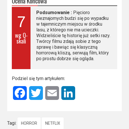
Ocena Końcowa
Podsumowanie :
Pięcioro
7
nieznajomych budzi się po wypadku
w tajemniczym miejscu w środku
lasu, z którego nie ma ucieczki.
wg Q-
Widzieliście tę historię już setki razy.
skali
Twórcy filmu zdają sobie z tego
sprawę i bawiąc się klasyczną
horrorową kliszą, serwują film, który
po prostu dobrze się ogląda.
Podziel się tym artykułem:
Facebook
Twitter
Email
LinkedIn
Tagi:
HORROR
NETFLIX