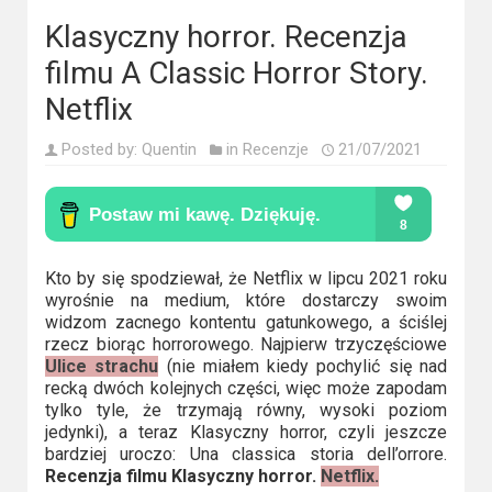
Kino
polskie
Klasyczny horror. Recenzja
filmu A Classic Horror Story.
Komedie
Netflix
Korea
Posted by:
Quentin
in
Recenzje
21/07/2021
Południowa
Filmy
oparte
na
Kto by się spodziewał, że Netflix w lipcu 2021 roku
wyrośnie na medium, które dostarczy swoim
faktach
widzom zacnego kontentu gatunkowego, a ściślej
rzecz biorąc horrorowego. Najpierw trzyczęściowe
Thrillery
Ulice strachu
(nie miałem kiedy pochylić się nad
recką dwóch kolejnych części, więc może zapodam
Streaming
tylko tyle, że trzymają równy, wysoki poziom
jedynki), a teraz Klasyczny horror, czyli jeszcze
Amazon
bardziej uroczo: Una classica storia dell’orrore.
Recenzja filmu Klasyczny horror.
Netflix.
Prime