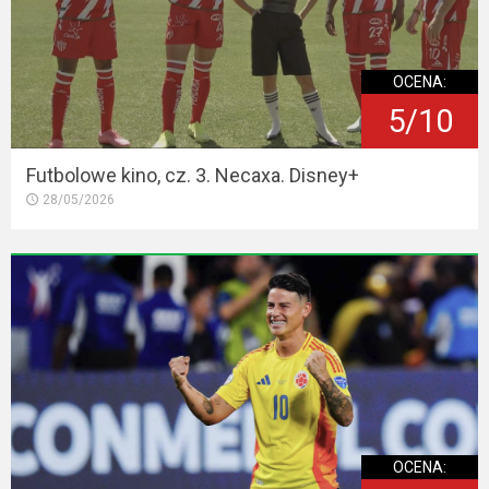
OCENA:
5/10
Futbolowe kino, cz. 3. Necaxa. Disney+
28/05/2026
OCENA: