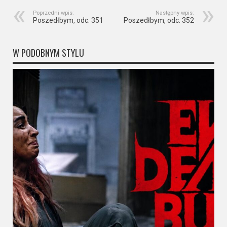
Poprzedni wpis:
Następny wpis:
Poszedłbym, odc. 351
Poszedłbym, odc. 352
W PODOBNYM STYLU