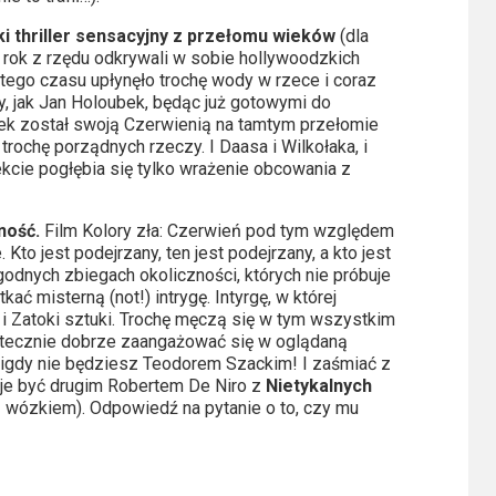
ki thriller sensacyjny z przełomu wieków
(dla
ty rok z rzędu odkrywali w sobie hollywoodzkich
tego czasu upłynęło trochę wody w rzece i coraz
y, jak Jan Holoubek, będąc już gotowymi do
ek został swoją Czerwienią na tamtym przełomie
rochę porządnych rzeczy. I Daasa i Wilkołaka, i
ekcie pogłębia się tylko wrażenie obcowania z
ność.
Film Kolory zła: Czerwień pod tym względem
 Kto jest podejrzany, ten jest podejrzany, a kto jest
ygodnych zbiegach okoliczności, których nie próbuje
ać misterną (not!) intrygę. Intyrgę, w której
 Zatoki sztuki. Trochę męczą się w tym wszystkim
tatecznie dobrze zaangażować się w oglądaną
, nigdy nie będziesz Teodorem Szackim! I zaśmiać z
je być drugim Robertem De Niro z
Nietykalnych
 z wózkiem). Odpowiedź na pytanie o to, czy mu