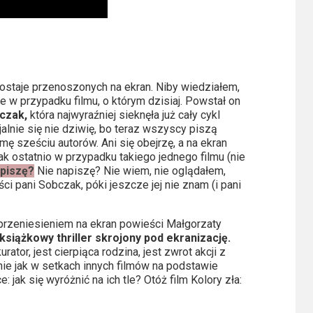
ostaje przenoszonych na ekran. Niby wiedziałem,
ie w przypadku filmu, o którym dzisiaj. Powstał on
czak,
która najwyraźniej sieknęła już cały cykl
alnie się nie dziwię, bo teraz wszyscy piszą
mę sześciu autorów. Ani się obejrzę, a na ekran
ak ostatnio w przypadku takiego jednego filmu (nie
piszę?
Nie napiszę? Nie wiem, nie oglądałem,
ci pani Sobczak, póki jeszcze jej nie znam (i pani
ę przeniesieniem na ekran powieści Małgorzaty
książkowy thriller skrojony pod ekranizację.
ator, jest cierpiąca rodzina, jest zwrot akcji z
ie jak w setkach innych filmów na podstawie
 jak się wyróżnić na ich tle? Otóż film Kolory zła: