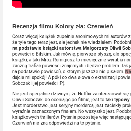
Recenzja filmu Kolory zła: Czerwień
Coraz więcej książek zupełnie anonimowych mi autorów z
że tyle tego teraz jest, ale jednak nie wiedziałem. Podobn
na podstawie książki autorstwa Małgorzaty Oliwii Sob
powieści o Bilskim. Jak mówię, pierwsze słyszę, ale specj
książki, a taki Mróz Remigiusz to miesięcznie wyrabia nor
zaczną trafiać powieści znajomych i będzie problem. Tak j
na podstawie powieści), o którym jeszcze nie pisałem.
Na
dajcie mi spokój! A póki co dwa słowa o ekranizacji powieś
Sobczak i jej powieści :P).
Nie jest specjalnie dziwnym, że Netflix zainteresował si
Oliwii Sobczak, bo oceniając po filmie, jest to taki
typowy 
Jest morderstwo, jest seryjny morderca, jest zaciekły prokur
wyraźnie zaznaczonym finałem. No wszystko jest. Podobn
książkowych thrillerów. Pytanie pozostaje więc następujące:
Czerwień nie zna odpowiedzi na to pytanie.