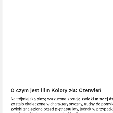
Video
Apple
TV
+
Disney+
HBO
Max
Netflix
Sky
O czym jest film Kolory zła: Czerwień
Showtime
Na trójmiejską plażę wyrzucone zostają
zwłoki młodej d
Podsumowania
zostało okaleczone w charakterystyczny, trudny do pomy
zwłoki znaleziono przed piętnastu laty, jednak w przypadku