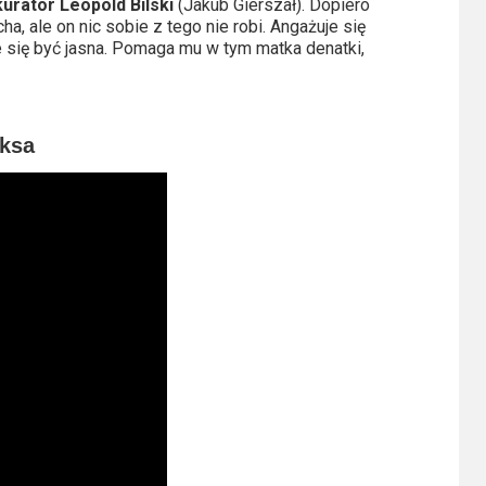
urator Leopold Bilski
(Jakub Gierszał). Dopiero
ha, ale on nic sobie z tego nie robi. Angażuje się
ię być jasna. Pomaga mu w tym matka denatki,
iksa