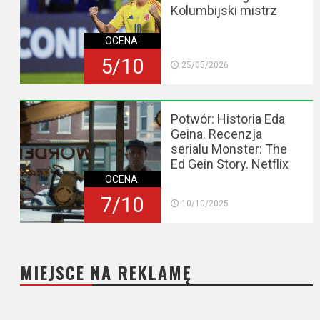
Kolumbijski mistrz
OCENA:
5/10
25/05/2026
Potwór: Historia Eda
Geina. Recenzja
serialu Monster: The
Ed Gein Story. Netflix
OCENA:
7/10
10/10/2025
MIEJSCE NA REKLAMĘ