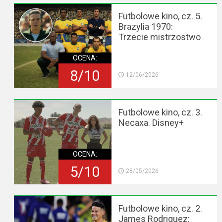
Futbolowe kino, cz. 5.
Brazylia 1970:
Trzecie mistrzostwo
OCENA:
8/10
12/06/2026
Futbolowe kino, cz. 3.
Necaxa. Disney+
OCENA:
5/10
28/05/2026
Futbolowe kino, cz. 2.
James Rodriguez: