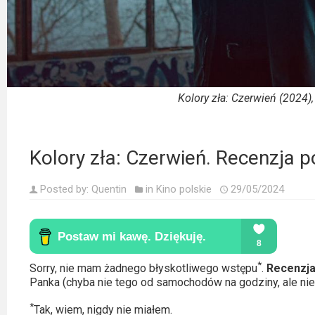
Kino
polskie
Komedie
Korea
Kolory zła: Czerwień (2024), 
Południowa
Filmy
Kolory zła: Czerwień. Recenzja po
oparte
na
Posted by:
Quentin
in
Kino polskie
29/05/2024
faktach
Thrillery
Streaming
*
Sorry, nie mam żadnego błyskotliwego wstępu
.
Recenzja
Panka (chyba nie tego od samochodów na godziny, ale ni
Amazon
*
Prime
Tak, wiem, nigdy nie miałem.