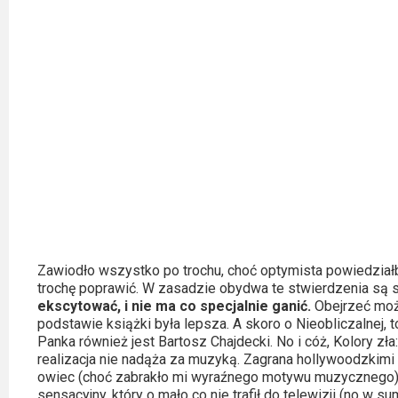
Zawiodło wszystko po trochu, choć optymista powiedziałby r
trochę poprawić. W zasadzie obydwa te stwierdzenia są s
ekscytować, i nie ma co specjalnie ganić.
Obejrzeć moż
podstawie książki była lepsza. A skoro o Nieobliczalnej, 
Panka również jest Bartosz Chajdecki. No i cóż, Kolory zł
realizacja nie nadąża za muzyką. Zagrana hollywoodzkimi t
owiec (choć zabrakło mi wyraźnego motywu muzycznego). T
sensacyjny, który o mało co nie trafił do telewizji (no w sumi