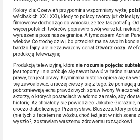
Kolory zła: Czerwień przypomina wspomniany wyżej
pols
wścibskich: XX i XXI), kiedy to polscy twórcy już dziesią
filmowców dochodząc do wniosku, że też tak potrafią. Od 
więcej polskich twórców poprawiło swój warsztat, niekied
wyruszenia poza nasze granice. A tymczasem Adrian Pan
wieków. Co trochę dziwi, bo przecież ma na swoim koncie t
bardzo fajny, ale niezauważony serial
Otwórz oczy
. W ef
produkcją telewizyjną.
Produkcją telewizyjną, która
nie rozumie pojęcia: subtel
jest toporny i nie próbuje się nawet bawić w żadne niuanse.
prawy, ten jest prawy. Kryminalna historia opiera się na w
się zawoalować, a raczej cieszy się z tego, że pomagają utk
pobrzmiewają echa prawdziwych spraw Iwony Wieczorek i
aktorzy, o których postaciach wiadomo za mało, aby dos
historię. Aż chciałoby się powiedzieć: Jakubie Gierszale
uroczo diabolicznego Przemysława Bluszcza, który próbu
(nie tych z facetem na wózku, choć też jest w nich scena
wyszło?, zostawiam waszemu zdrowemu rozsądkowi.