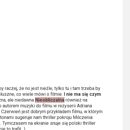
aczej, że no jest nieźle, tylko tu i tam trzeba by
łuszne, co wiele mówi o filmie.
I nie ma się czym
na, ale niedawna
Nieobliczalna
również na
to autorem muzyki do filmu w reżyserii Adriana
a: Czerwień jest dobrym przykładem filmu, w którym
onami sugeruje nam thriller pokroju Milczenia
ymczasem na ekranie snuje się polski thriller
e to trafił…).