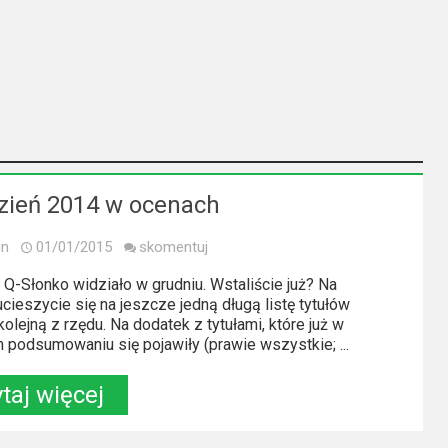
zień 2014 w ocenach
in
01/01/2015
skomentuj
o Q-Słonko widziało w grudniu. Wstaliście już? Na
cieszycie się na jeszcze jedną długą listę tytułów
kolejną z rzędu. Na dodatek z tytułami, które już w
 podsumowaniu się pojawiły (prawie wszystkie; ...
taj więcej