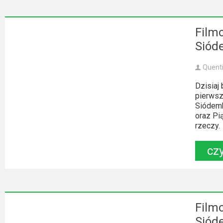
Film
Sióde
Quent
Dzisiaj
pierwsz
Siódemk
oraz Pią
rzeczy. 
czy
Film
Siód