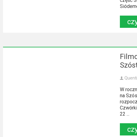
część S
Siódemek
czy
Film
Szóst
Quent
W roczn
na Szóst
rozpocz
Czwórki
22 ...
czy