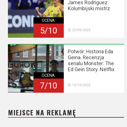
James Rodriguez:
Kolumbijski mistrz
OCENA:
5/10
25/05/2026
Potwór: Historia Eda
Geina. Recenzja
serialu Monster: The
Ed Gein Story. Netflix
OCENA:
7/10
10/10/2025
MIEJSCE NA REKLAMĘ