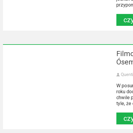
2023
przypomn
2022
czy
2021
2020
Film
2019
Ósem
2018
Quent
2016
W posum
roku do
2017
chwile 
tyle, że
2015
czy
2014