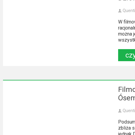
Video
Quent
Apple
W filmo
racjona
TV
można j
+
wszystko
Disney+
czy
HBO
Max
Netflix
Film
Ósem
Sky
Showtime
Quent
Podsumo
Podsumowania
zbliża s
jednak 