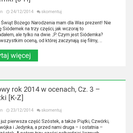
in
24/12/2014
skomentuj
i Świąt Bożego Narodzenia mam dla Was prezent! Nie
ę Siódemek na trzy części, jak wczoraj to
dałem, ale tylko na dwie. ;P. Czym jest Siódemka?
szystkim oceną, od której zaczynają się filmy, ...
taj więcej
owy rok 2014 w ocenach, Cz. 3 –
ki [K-Z]
in
23/12/2014
skomentuj
 już pierwsza część Szóstek, a także Piątki, Czwórki,
Dwójka i Jedynka, a przed nami druga – i ostatnia –