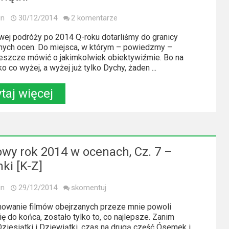
in
30/12/2014
2 komentarze
wej podróży po 2014 Q-roku dotarliśmy do granicy
lnych ocen. Do miejsca, w którym – powiedzmy –
eszcze mówić o jakimkolwiek obiektywiźmie. Bo na
 co wyżej, a wyżej już tylko Dychy, żaden ...
taj więcej
owy rok 2014 w ocenach, Cz. 7 –
ki [K-Z]
in
29/12/2014
skomentuj
wanie filmów obejrzanych przeze mnie powoli
ię do końca, zostało tylko to, co najlepsze. Zanim
Dziesiątki i Dziewiątki, czas na drugą część Ósemek i