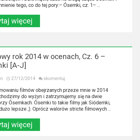
ienie tego, co do tej pory:– Ósemki, cz. 1– ...
taj więcej
owy rok 2014 w ocenach, Cz. 6 –
ki [A-J]
in
27/12/2014
skomentuj
owaniu filmów obejrzanych przeze mnie w 2014
chodzimy do wyżyn i zatrzymujemy się na dwie
przy Ósemkach. Ósemki to takie filmy jak Siódemki,
 dużo lepsze ;). Oprócz walorów stricte filmowych ...
taj więcej