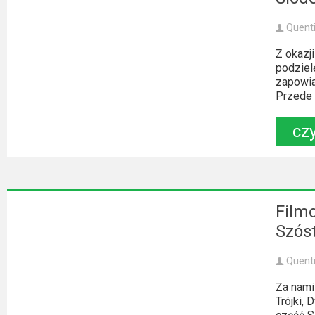
Quent
Z okazj
podziel
zapowia
Przede w
czy
Film
Szóst
Quent
Za nami
Trójki, 