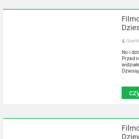
Kino
polskie
Film
Komedie
Dzies
Korea
Quent
Południowa
No i do
Filmy
Przed na
widział
oparte
Dziesią
na
...
faktach
czy
Thrillery
Streaming
Film
Amazon
Dziew
Prime