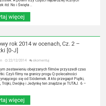
zóstek. A potem trzy części najbardziej licznych
 itd. No i Święta ...
taj więcej
owy rok 2014 w ocenach, Cz. 2 –
ki [0-J]
in
22/12/2014
skomentuj
ym zestawieniu obejrzanych filmów przyszedł czas
ki. Czyli filmy na granicy progu Q-polecalności
ynającego się od Siódemek. A kto przegapił Piątki,
, Trójki, Dwójkę i Jedynkę ten znajdzie je TUTAJ. 6 –
taj więcej