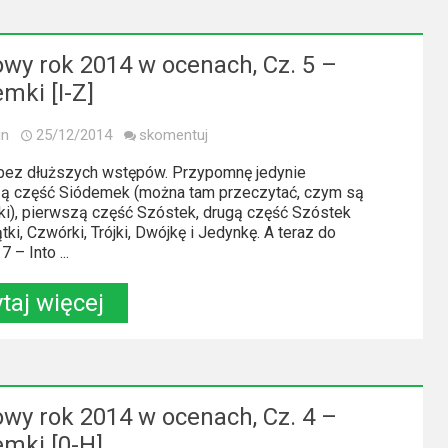
owy rok 2014 w ocenach, Cz. 5 –
mki [I-Z]
in
25/12/2014
skomentuj
 bez dłuższych wstępów. Przypomnę jedynie
ą część Siódemek (można tam przeczytać, czym są
i), pierwszą część Szóstek, drugą część Szóstek
tki, Czwórki, Trójki, Dwójkę i Jedynkę. A teraz do
7 – Into ...
taj więcej
owy rok 2014 w ocenach, Cz. 4 –
emki [0-H]