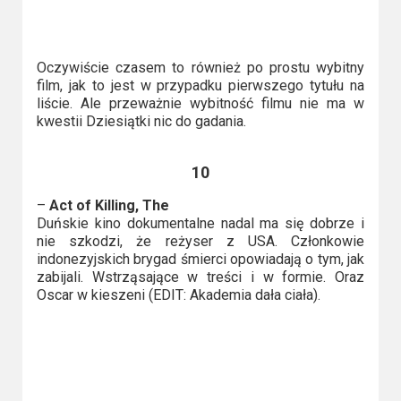
Kino
polskie
Komedie
Oczywiście czasem to również po prostu wybitny
film, jak to jest w przypadku pierwszego tytułu na
Korea
liście. Ale przeważnie wybitność filmu nie ma w
kwestii Dziesiątki nic do gadania.
Południowa
Filmy
10
oparte
–
Act of Killing, The
na
Duńskie kino dokumentalne nadal ma się dobrze i
nie szkodzi, że reżyser z USA. Członkowie
faktach
indonezyjskich brygad śmierci opowiadają o tym, jak
zabijali. Wstrząsające w treści i w formie. Oraz
Thrillery
Oscar w kieszeni (EDIT: Akademia dała ciała).
Streaming
Amazon
Prime