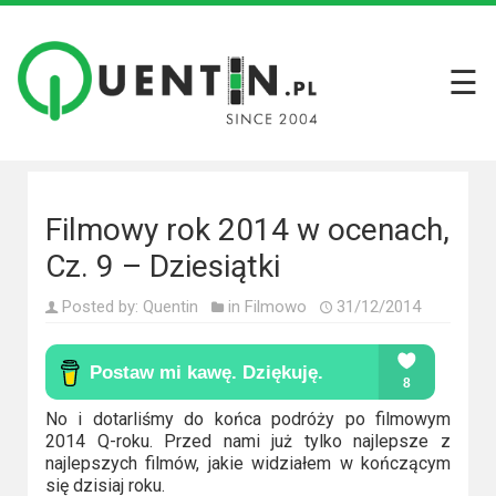
☰
Filmy
Wszystkie
recenzje
filmów
Filmowy rok 2014 w ocenach,
Krótkie
Cz. 9 – Dziesiątki
recenzje
Posted by:
Quentin
in
Filmowo
31/12/2014
Seriale
Wszystkie
recenzje
No i dotarliśmy do końca podróży po filmowym
2014 Q-roku. Przed nami już tylko najlepsze z
seriali
najlepszych filmów, jakie widziałem w kończącym
się dzisiaj roku.