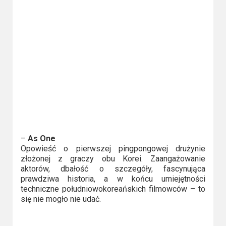
Video
Apple
TV
+
Disney+
HBO
Max
–
As One
Netflix
Opowieść o pierwszej pingpongowej drużynie
złożonej z graczy obu Korei. Zaangażowanie
Sky
aktorów, dbałość o szczegóły, fascynująca
prawdziwa historia, a w końcu umiejętności
Showtime
techniczne południowokoreańskich filmowców – to
się nie mogło nie udać.
Podsumowania