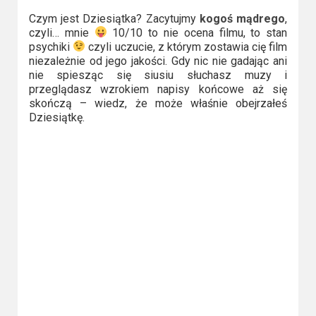
Kategorie
Czym jest Dziesiątka? Zacytujmy
kogoś mądrego
,
Bollywood
czyli… mnie
10/10 to nie ocena filmu, to stan
psychiki
czyli uczucie, z którym zostawia cię film
&
niezależnie od jego jakości. Gdy nic nie gadając ani
s-
nie spiesząc się siusiu słuchasz muzy i
przeglądasz wzrokiem napisy końcowe aż się
ka
skończą – wiedz, że może właśnie obejrzałeś
Dziesiątkę.
Filmy
dokumentalne
Horrory
Kino
azjatyckie
Kino
europejskie