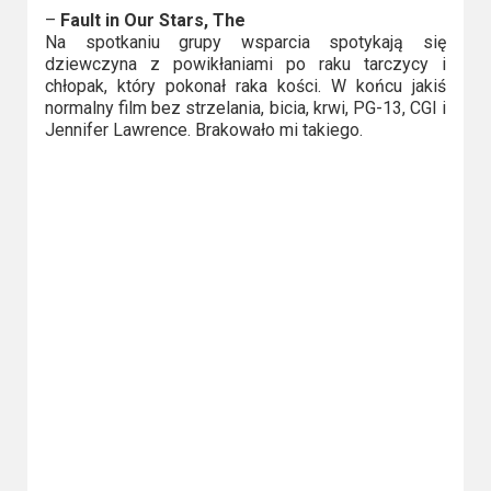
2023
–
Fault in Our Stars, The
Na spotkaniu grupy wsparcia spotykają się
2022
dziewczyna z powikłaniami po raku tarczycy i
chłopak, który pokonał raka kości. W końcu jakiś
2021
normalny film bez strzelania, bicia, krwi, PG-13, CGI i
Jennifer Lawrence. Brakowało mi takiego.
2020
2019
2018
2016
2017
2015
2014