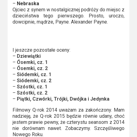
–
Nebraska
Ojciec z synem w nostalgicznej podróży do miejsc z
dzieciństwa tego pierwszego. Prosto, uroczo,
dowcipnie, mądrze, Payne. Alexander Payne.
I jeszcze pozostałe oceny:
–
Dziewiątki
–
Ósemki, cz. 1
–
Ósemki, cz. 2
–
Siódemki, cz. 1
–
Siódemki, cz. 2
–
Szóstki, cz. 1
–
Szóstki, cz. 2
–
Piątki, Czwórki, Trójki, Dwójka i Jedynka
Filmowy Q-rok 2014 uważam za zakończony. Mam
nadzieję, że Q-rok 2015 będzie równie udany, choć
jestem prawie pewny, że czterystu seansom z 2014
nie dorównam nawet. Zobaczymy. Szczęśliwego
Nowego Roku.