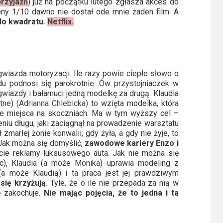
rzyjaźń
) już na początku lutego zgłasza akces do
eny 1/10 dawno nie dostał ode mnie żaden film. A
 do kwadratu.
Netflix.
gwiazda motoryzacji. Ile razy powie ciepłe słowo o
u podnosi się parokrotnie. Ów przystojniaczek w
 gwiazdy i bałamuci jedną modelkę za drugą. Klaudia
otne)
(Adrianna Chlebicka)
to wzięta modelka, która
ze miejsca na skoczniach. Ma w tym wyższy cel –
niu długu, jaki zaciągnął na prowadzenie warsztatu
marłej żonie konwalii, gdy żyła, a gdy nie żyje, to
 Jak można się domyślić,
zawodowe kariery Enzo i
ie reklamy luksusowego auta. Jak nie można się
ec), Klaudia (a może Monika) uprawia modeling z
(a może Klaudią) i ta praca jest jej prawdziwym
się krzyżują.
Tyle, że o ile nie przepada za nią w
ę zakochuje.
Nie mając pojęcia, że to jedna i ta