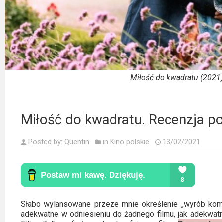
Kino
polskie
Komedie
Korea
Południowa
Miłość do kwadratu (2021), r
Filmy
oparte
Miłość do kwadratu. Recenzja pol
na
faktach
Posted by:
Quentin
in
Kino polskie
13/02/2021
Thrillery
Streaming
Amazon
Słabo wylansowane przeze mnie określenie „wyrób kom
adekwatne w odniesieniu do żadnego filmu, jak adekwatn
Prime