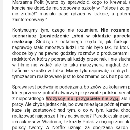
Marzanna Polit (warto by sprawdzić, kogo to krewna), 
koncie nie dość, że ma stosowne szkoły w Polsce i za gran
nic zrobić!” musiało paść gdzieś w trakcie, a pote
zainteresowany!”.
Kontynuujmy tym, czego nie rozumiem.
Nie rozumie
scenariusz (powiedzenie „słoń w składzie porcel
realizacji.
Śledząc z ostatniego rzędu to, jak funkcjo
naprawdę stało mnóstwo ludzi i to nie było tak, że ktoś 
drodze były na pewno godziny rozmów z producentami i 
redaktorów, którzy poprawiali każdy przecinek i nie słuch
w filmie nie widać, ale to taka maszyneria mądral, że 
trafienie szóstki w totka. Mamy tylu naprawdę zdolnych l
tymczasem realizowane jest to koszmarne coś bez polotu,
Sprawa jest podwójnie podejrzana, bo znów za kolejnym p
który przecież potrafił stworzyć przyzwoite polskie ser
z nieporadnego
Wszyscy moi przyjaciele nie żyją,
ale 
pracy. Ale chyba jednak nie, bo dwa miesiące później mamy
każe się zastanowić nad tym, o co w tym, kurde, chod
realizować najgorsze filmy na świecie? Paradoksalnie patr
ich sukcesów. Wiadomo, że każdy Polak z chęcią rzuci ok
polscy twórcy. A Netflix uznaje za obejrzaną każdą