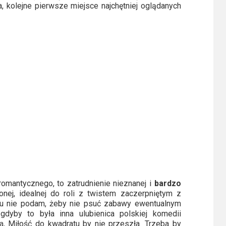
a, kolejne pierwsze miejsce najchętniej oglądanych
romantycznego, to zatrudnienie nieznanej i
bardzo
onej, idealnej do roli z twistem zaczerpniętym z
ułu nie podam, żeby nie psuć zabawy ewentualnym
yby to była inna ulubienica polskiej komedii
a,
Miłość do kwadratu by nie przeszła. Trzeba by