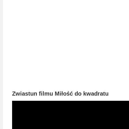
2023
2022
2021
2020
2019
2018
2016
2017
Zwiastun filmu Miłość do kwadratu
2015
2014