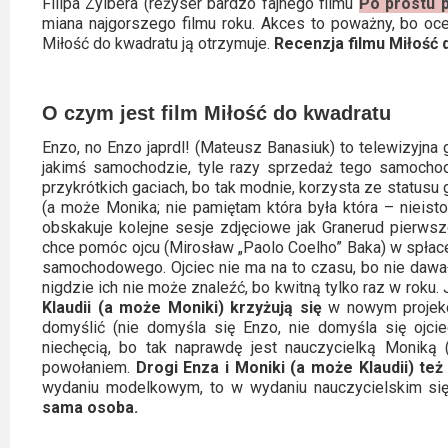
Filipa Zylbera (reżyser bardzo fajnego filmu
Po prostu p
Video
miana najgorszego filmu roku. Akces to poważny, bo oc
Miłość do kwadratu ją otrzymuje.
Recenzja filmu Miłość
Apple
TV
O czym jest film Miłość do kwadratu
+
Enzo, no Enzo japrdl! (Mateusz Banasiuk) to telewizyjna 
jakimś samochodzie, tyle razy sprzedaż tego samochod
Disney+
przykrótkich gaciach, bo tak modnie, korzysta ze statusu
(a może Monika; nie pamiętam która była która – nieist
HBO
obskakuje kolejne sesje zdjęciowe jak Granerud pierws
Max
chce pomóc ojcu (Mirosław „Paolo Coelho” Baka) w spłace
samochodowego. Ojciec nie ma na to czasu, bo nie dawał z
nigdzie ich nie może znaleźć, bo kwitną tylko raz w roku.
Netflix
Klaudii (a może Moniki) krzyżują się
w nowym projekc
domyślić (nie domyśla się Enzo, nie domyśla się ojci
Sky
niechęcią, bo tak naprawdę jest nauczycielką Moniką 
Showtime
powołaniem.
Drogi Enza i Moniki (a może Klaudii) też 
wydaniu modelkowym, to w wydaniu nauczycielskim si
Podsumowania
sama osoba.