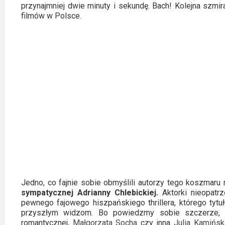
przynajmniej dwie minuty i sekundę. Bach! Kolejna szmir
filmów w Polsce.
Jedno, co fajnie sobie obmyślili autorzy tego koszmaru 
sympatycznej Adrianny Chlebickiej.
Aktorki nieopatrz
pewnego fajowego hiszpańskiego thrillera, którego tyt
przyszłym widzom. Bo powiedzmy sobie szczerze, gd
romantycznej,
Małgorzata Socha
czy inna
Julia Kamińsk