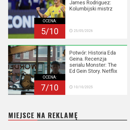
James Rodriguez:
Kolumbijski mistrz
OCENA:
5/10
25/05/2026
Potwór: Historia Eda
Geina. Recenzja
serialu Monster: The
Ed Gein Story. Netflix
OCENA:
7/10
10/10/2025
MIEJSCE NA REKLAMĘ