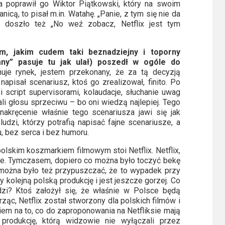
a poprawił go Wiktor Piątkowski, który na swoim
icą, to pisał m.in. Watahę. „Panie, z tym się nie da
m doszło też „No weź zobacz, Netflix jest tym
m, jakim cudem taki beznadziejny i toporny
any” pasuje tu jak ulał) poszedł w ogóle do
nuje rynek, jestem przekonany, że za tą decyzją
napisał scenariusz, ktoś go zrealizował, finito. Po
script supervisorami, kolaudacje, słuchanie uwag
ali głosu sprzeciwu – bo oni wiedzą najlepiej. Tego
nakręcenie właśnie tego scenariusza jawi się jak
udzi, którzy potrafią napisać fajne scenariusze, a
 bez serca i bez humoru.
olskim koszmarkiem filmowym stoi Netflix. Netflix,
iale. Tymczasem, dopiero co można było toczyć bekę
można było też przypuszczać, że to wypadek przy
 kolejną polską produkcję i jest jeszcze gorzej. Co
zi? Ktoś założył się, że właśnie w Polsce będą
ząc, Netflix został stworzony dla polskich filmów i
iem na to, co do zaproponowania na Netfliksie mają
 produkcję, którą widzowie nie wyłączali przez