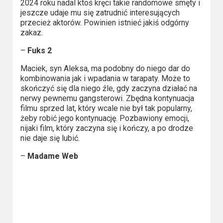
2023
2024 roku nadal ktoś kręci takie randomowe smęty i
jeszcze udaje mu się zatrudnić interesujących
przecież aktorów. Powinien istnieć jakiś odgórny
2022
zakaz.
2021
–
Fuks 2
Maciek, syn Aleksa, ma podobny do niego dar do
2020
kombinowania jak i wpadania w tarapaty. Może to
skończyć się dla niego źle, gdy zaczyna działać na
2019
nerwy pewnemu gangsterowi. Zbędna kontynuacja
filmu sprzed lat, który wcale nie był tak popularny,
2018
żeby robić jego kontynuację. Pozbawiony emocji,
nijaki film, który zaczyna się i kończy, a po drodze
2016
nie daje się lubić.
–
Madame Web
2017
2015
2014