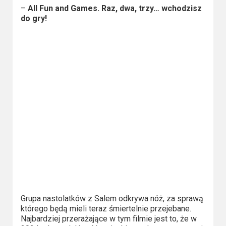
–
All Fun and Games. Raz, dwa, trzy… wchodzisz
Video
do gry!
Apple
TV
+
Disney+
HBO
Max
Netflix
Sky
Showtime
Grupa nastolatków z Salem odkrywa nóż, za sprawą
Podsumowania
którego będą mieli teraz śmiertelnie przejebane.
Najbardziej przerażające w tym filmie jest to, że w