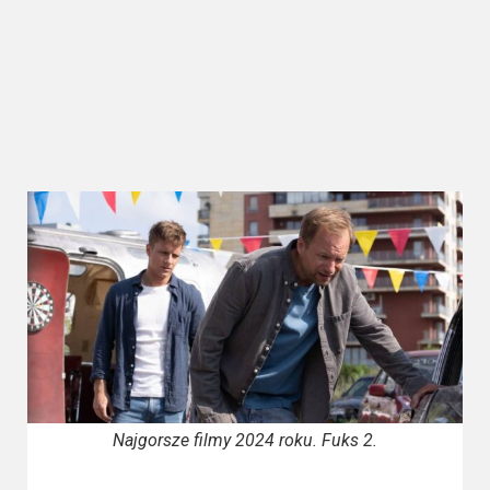
Kategorie
Bollywood
&
s-
ka
Filmy
dokumentalne
Horrory
Kino
azjatyckie
Kino
europejskie
Najgorsze filmy 2024 roku. Fuks 2.