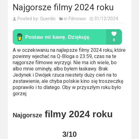
Kino
Najgorsze filmy 2024 roku
polskie
Posted by:
Quentin
in
Filmowo
31/12/2024
Komedie
Korea
Południowa
A w oczekiwaniu na najlepsze filmy 2024 roku, które
powinny wjechać na Q-Bloga o 23:59, czas na te
Filmy
najgorsze filmowe wyrzygi. Nie ma ich wiele, bo
oparte
albo mnie ominęły, albo byłem łaskawy. Brak
Jedynek i Dwójek rzuca niestety duży cień na to
na
zestawienie, ale chyba polskie kino się troszeczkę
faktach
poprawiło i to dlatego. Oby w przyszłym roku było
gorzej.
Thrillery
filmy 2024 roku
Streaming
Najgorsze
Amazon
3/10
Prime