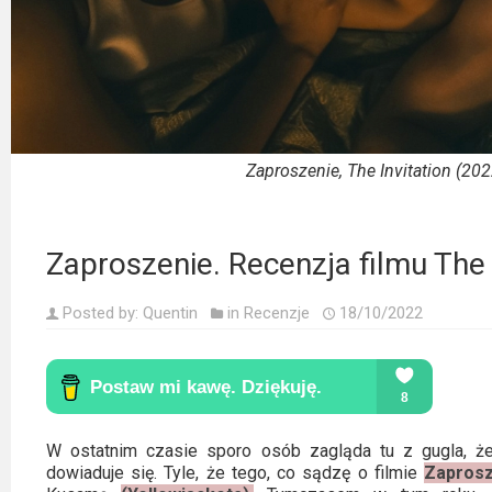
Kino
polskie
Komedie
Korea
Południowa
Zaproszenie, The Invitation (20
Filmy
oparte
Zaproszenie. Recenzja filmu The 
na
faktach
Posted by:
Quentin
in
Recenzje
18/10/2022
Thrillery
Streaming
Amazon
W ostatnim czasie sporo osób zagląda tu z gugla, że
dowiaduje się. Tyle, że tego, co sądzę o filmie
Zaprosz
Prime