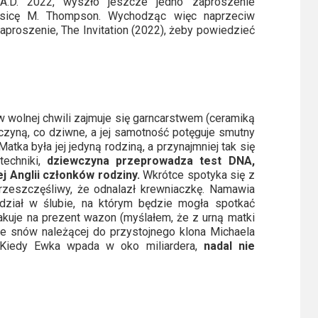
D. 2022, wyszło jeszcze jedno zaproszenie
essicę M. Thompson. Wychodząc więc naprzeciw
aproszenie, The Invitation (2022), żeby powiedzieć
w wolnej chwili zajmuje się garncarstwem (ceramiką
czyną, co dziwne, a jej samotność potęguje smutny
Matka była jej jedyną rodziną, a przynajmniej tak się
techniki,
dziewczyna przeprowadza test DNA,
j Anglii członków rodziny.
Wkrótce spotyka się z
przeszczęśliwy, że odnalazł krewniaczkę. Namawia
dział w ślubie, na którym będzie mogła spotkać
pakuje na prezent wazon (myślałem, że z urną matki
 ze snów należącej do przystojnego klona Michaela
. Kiedy Ewka wpada w oko miliardera,
nadal nie