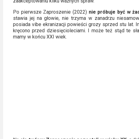
zaakceptowaniu kilku ważnych spraw.
Po pierwsze Zaproszenie (2022)
nie próbuje być w ż
stawia jej na głowie, nie trzyma w zanadrzu niesamowi
posiada vibe ekranizacji powieści grozy sprzed stu lat. I
kręcono przed dziesięcioleciami. I może też stąd te sła
mamy w końcu XXI wiek.