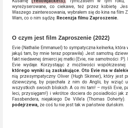
Kusamę
(Yellowjackets).
Tymczasem w tym roku, A.
Video
wyreżyserowane, co ciekawe, też przez kobietę. J
Waszego zainteresowania, wybrałem się do kina na film Z
Wam, co o nim sądzę.
Recenzja filmu Zaproszenie.
Apple
TV
+
O czym jest film Zaproszenie (2022)
Evie (Nathalie Emmanuel) to sympatyczna kelnerka, która 
Disney+
jakąś tam, by mnie teraz poprawiła). Jest samotną dziew
fakt niedawnej śmierci jej matki (Evie, nie samotności :P). 
HBO
Evie wydaje. Korzystając z możliwości współczesnej 
Max
którego wyniki są zaskakujące. Oto Evie ma w dalekie
nią przesympatyczny Oliver (Hugh Skinner), który jest 
dziewczynę, by pojechała z nim do Anglii, by wziąć u
Netflix
wszystkich swoich bliskich. A co mi tam! – myśli Evie, 
leci, przysięgam!) i wkrótce dociera do posiadłości jak
Sky
Fassbendera, niejakiego De Ville’a (Thomas Doherty)
Showtime
podejrzewa,
że coś tu nie jest tak w państwie duńskim.
Podsumowania