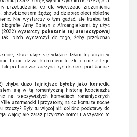
ładniej rzecz biorąc, wystarczyło im do szczęścia,
ery przebudzenia, co dla większego zrozumienia
o, showbiznesem żądzą od dziesięcioleci obleśne
ienić. Nie wystarczy o tym gadać, ale trzeba też
biografie Anny Boleyn z Afroangielkami, by użyć
e (2022) wystarczy
pokazanie tej stereotypowej
taki pitch wystarczył do tego, żeby przekonać
szenie, które staje się właśnie takim topornym w
ie to nie dziwi. Rozumiem te złe opinie z tego
o tak po bandzie zaczyna być dopiero pod koniec.
) chyba dużo fajniejsze byłoby jako komedia
ąłem się w tę romantyczną historię Kopciuszka
iż na rzeczywistych komediach romantycznych
Ville szarmancki i przystojny, na co komu te nocne
pu rzeczy? Były tu więcej niż solidne podstawy do
a Wajdę: ale zaraz przyjdzie horror i wszystko to