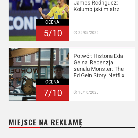
James Rodriguez:
Kolumbijski mistrz
OCENA:
5/10
25/05/2026
Potwór: Historia Eda
Geina. Recenzja
serialu Monster: The
Ed Gein Story. Netflix
OCENA:
7/10
10/10/2025
MIEJSCE NA REKLAMĘ