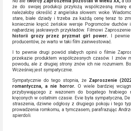
No ale
twórcy Zaproszenia pozostali w wieku XX,
a dok
że do swojej produkcji przyłożą współczesną miarę 
należałoby określić z angielska słowem: woke. Wiadom
stare, białe dziady i trzeba za każdą cenę teraz to zm
koniecznie kręcić żeńskie wersje Pogromców duchów i 
najbardziej jaskrawych przykładów. Filmowi Zaproszeni
historii grozy przez pryzmat girl power.
I pewnie 
producentów, że warto w taki film zainwestować.
I to pewnie drugi powód słabych opinii o filmie Zapro
przekazie produktem współczesnych czasów. I znów mn
powodu, ale z drugiej strony znów ich nie rozumiem. B
Wcześniej jest sympatycznie.
Sympatycznie do tego stopnia, że
Zaproszenie (2022
romantyczna, a nie horror.
O wiele bardziej wciągn
przybywającego z wazonem do bogatego hrabiego n
kręconych w ostatnim czasie. Evie była sympatyczna, De 
straszenia, dziwne odgłosy z drugiego pokoju i tego ty
prowadzenia romkomu, a tymczasem, parafrazując Andrzej
spierdoli.