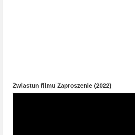
2023
2022
2021
2020
2019
2018
2016
Zwiastun filmu Zaproszenie (2022)
2017
2015
2014