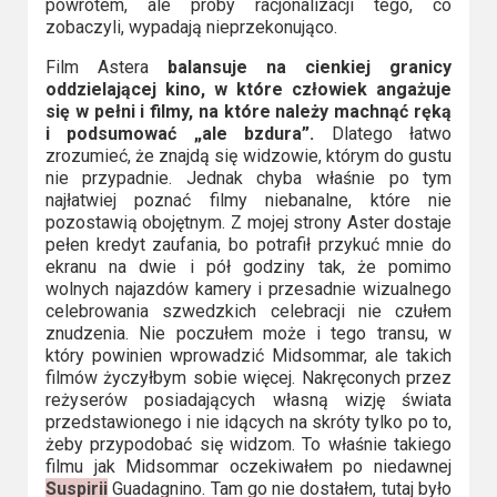
powrotem, ale próby racjonalizacji tego, co
zobaczyli, wypadają nieprzekonująco.
Film Astera
balansuje na cienkiej granicy
oddzielającej kino, w które człowiek angażuje
się w pełni i filmy, na które należy machnąć ręką
i podsumować „ale bzdura”.
Dlatego łatwo
zrozumieć, że znajdą się widzowie, którym do gustu
nie przypadnie. Jednak chyba właśnie po tym
najłatwiej poznać filmy niebanalne, które nie
pozostawią obojętnym. Z mojej strony Aster dostaje
pełen kredyt zaufania, bo potrafił przykuć mnie do
ekranu na dwie i pół godziny tak, że pomimo
wolnych najazdów kamery i przesadnie wizualnego
celebrowania szwedzkich celebracji nie czułem
znudzenia. Nie poczułem może i tego transu, w
który powinien wprowadzić Midsommar, ale takich
filmów życzyłbym sobie więcej. Nakręconych przez
reżyserów posiadających własną wizję świata
przedstawionego i nie idących na skróty tylko po to,
żeby przypodobać się widzom. To właśnie takiego
filmu jak Midsommar oczekiwałem po niedawnej
Suspirii
Guadagnino. Tam go nie dostałem, tutaj było