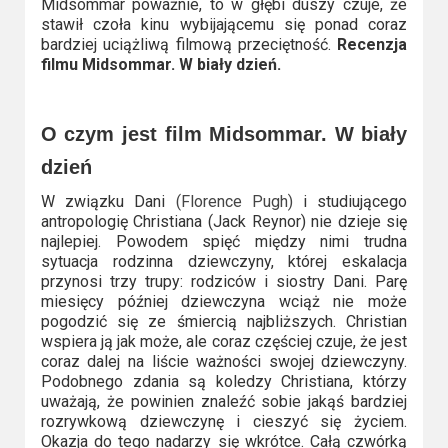
Midsommar poważnie, to w głębi duszy czuje, że
Video
stawił czoła kinu wybijającemu się ponad coraz
bardziej uciążliwą filmową przeciętność.
Recenzja
filmu Midsommar. W biały dzień.
Apple
TV
+
O czym jest film Midsommar. W biały
dzień
Disney+
W związku Dani
(Florence Pugh)
i studiującego
HBO
antropologię Christiana (Jack Reynor) nie dzieje się
najlepiej. Powodem spięć między nimi trudna
Max
sytuacja rodzinna dziewczyny, której eskalacja
przynosi trzy trupy: rodziców i siostry Dani. Parę
Netflix
miesięcy później dziewczyna wciąż nie może
pogodzić się ze śmiercią najbliższych. Christian
Sky
wspiera ją jak może, ale coraz częściej czuje, że jest
Showtime
coraz dalej na liście ważności swojej dziewczyny.
Podobnego zdania są koledzy Christiana, którzy
uważają, że powinien znaleźć sobie jakąś bardziej
Podsumowania
rozrywkową dziewczynę i cieszyć się życiem.
Okazja do tego nadarzy się wkrótce. Całą czwórką