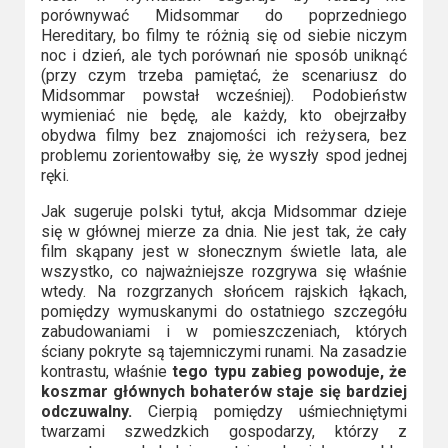
porównywać Midsommar do poprzedniego
Hereditary, bo filmy te różnią się od siebie niczym
noc i dzień, ale tych porównań nie sposób uniknąć
(przy czym trzeba pamiętać, że scenariusz do
Midsommar powstał wcześniej). Podobieństw
wymieniać nie będę, ale każdy, kto obejrzałby
obydwa filmy bez znajomości ich reżysera, bez
problemu zorientowałby się, że wyszły spod jednej
ręki.
Jak sugeruje polski tytuł, akcja Midsommar dzieje
się w głównej mierze za dnia. Nie jest tak, że cały
film skąpany jest w słonecznym świetle lata, ale
wszystko, co najważniejsze rozgrywa się właśnie
wtedy. Na rozgrzanych słońcem rajskich łąkach,
pomiędzy wymuskanymi do ostatniego szczegółu
zabudowaniami i w pomieszczeniach, których
ściany pokryte są tajemniczymi runami. Na zasadzie
kontrastu, właśnie
tego typu zabieg powoduje, że
koszmar głównych bohaterów staje się bardziej
odczuwalny.
Cierpią pomiędzy uśmiechniętymi
twarzami szwedzkich gospodarzy, którzy z