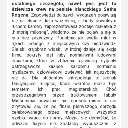
ostatniego szczegółu, nawet jeśli jest to
dziewicza krew na penisie irlandzkiego Setha
Rogena.
Zapowiedzi dalszych wydarzeń pojawiają
się na ekranie dużo wcześniej, a kiedy powolnym
ruchem kamery zaprezentowana zostaje makatka z
„historią miłosną”, wiadomo, że nie pojawiła się tu
ona bez przyczyny. Podobnie jak wielki młot w
rękach jednego z miejscowych czy niedźwiedź.
Sielski krajobraz wioski, w której dzieje się akcja
filmu, pokryty jest niby normalnymi ludowymi
rysunkami, które w zbliżeniu ujawniają sygnały
ostrzegawcze każące każdemu normalnie
myślącemu człowiekowi zwiewać, jak najszybciej
się da. Dla studentów antropologii to jednak
fascynujące miejsce, które wkrótce może być
tematem ich prac magisterskich. Choć
przestrzegałbym przed traktowaniem fabuły
Midsommar poważnie, nie sposób mimo to nie
zirytować się, że po finale pierwszego obrzędu
celebrowanego przez miejscowych, wszystko
szybko wraca do normy. Można się domyślać, że
odważni turyści nie zostaliby wypuszczeni z