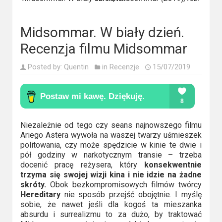
Kino
polskie
Midsommar. W biały dzień.
Komedie
Recenzja filmu Midsommar
Korea
Posted by:
Quentin
in
Recenzje
15/07/2019
Południowa
Filmy
oparte
na
Niezależnie od tego czy seans najnowszego filmu
Ariego Astera wywoła na waszej twarzy uśmieszek
faktach
politowania, czy może spędzicie w kinie te dwie i
pół godziny w narkotycznym transie – trzeba
Thrillery
docenić pracę reżysera, który
konsekwentnie
trzyma się swojej wizji kina i nie idzie na żadne
Streaming
skróty.
Obok bezkompromisowych filmów twórcy
Hereditary
nie sposób przejść obojętnie. I myślę
Amazon
sobie, że nawet jeśli dla kogoś ta mieszanka
absurdu i surrealizmu to za dużo, by traktować
Prime