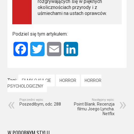
rozgrywających się w pięknych
okolicznościach przyrody i z
uśmiechami na ustach oprawców.
Podziel się tym artykułem:
Facebook
Twitter
Email
LinkedIn
Tagi:
FILMY O KULCIE
HORROR
HORROR
PSYCHOLOGICZNY
Poprzedni wpis:
Następny wpis:
Poszedłbym, odc. 288
Point Blank. Recenzja
filmu Joego Lyncha.
Netflix
W PODOBNYM STYLU