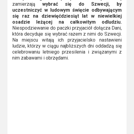
2023
zamierzają
wybrać się do Szwecji, by
uczestniczyć w ludowym święcie odbywającym
2022
się raz na dziewięćdziesiąt lat w niewielkiej
osadzie leżącej na całkowitym odludziu.
2021
Niespodziewanie do paczki przyjaciół dołącza Dani,
która decyduje się wybrać razem z nimi do Szwecji.
Na miejscu witają ich przyjacielsko nastawieni
2020
ludzie, którzy w ciągu najbliższych dni oddadzą się
celebrowaniu letniego przesilenia i związanymi z
2019
nim zabawami i obrzędami.
2018
2016
2017
2015
2014