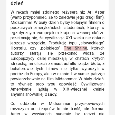
dzień
W rękach mniej zdolnego reżysera niż Ari Aster
(warto przypomnieć, że to zaledwie jego drugi film),
Midsommar. W biały dzień byłby kolejnym filmem o
poczciwych amerykańskich studentach, którzy w
egzotycznym europejskim kraju na własnej skórze
przekonują się, że cywilizacja XXI wieku nie dotarła
jeszcze wszędzie. Produkcją typu „słowackiego”
Hostelu,
czy „polskiego”
The Shrine
, których
autorzy starają się przekonać widza, że
Europejczycy dalej mieszkają w chatach krytych
strzechą, na ulicach zamiast asfaltu rządzi błoto, a
bohaterowie tych filmów nie tylko wyruszyli w
podróż do Europy, ale i w czasie. I w sumie, patrząc
powierzchownie na film Midsommar. W biały dzień,
to również tego typu opowieść. Cywilizowani
Amerykanie lądują w XIX-wiecznej krainie
shyamalanowskiej
Osady.
Co oddziela w Midsommar przysłowiowych
mężczyzn od chłopców to
nie treść, ale forma.
Aster w wywiadach sugeruje by raczej nie