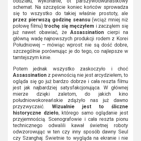
oddziału, wykonanie, ot parszywodwunastkowy
schemat. Na szczęście koniec końców sprowadza
się to wszystko do takiej właśnie prostoty, ale
przez pierwszą godzinę seansu
(wciąż mniej niż
połowę filmu)
trochę się męczyłem
i zacząłem się
już nawet obawiać, że
Assassination
cierpi na
główną wadę najnowszych produkcji rodem z Korei
Południowej – mówiąc wprost: nie są dość dobre,
szczególnie porównując je do tego, co najlepsze w
tamtejszym kinie.
Potem jednak wszystko zaskoczyło i choć
Assassination
z pewnością nie jest arcydziełem, to
ogląda się go już bardzo dobrze i cała reszta filmu
jest jak najbardziej satysfakcjonująca. W głównej
mierze dzięki zaletom, do jakich kino
południowokoreańskie zdążyło nas już dawno
przyzwyczaić.
Wizualnie jest to śliczne
historyczne dzieło
, którego samo oglądanie jest
przyjemnością. Scenografowie i cała reszta pionu
technicznego odwalili kawał świetnej roboty
odwzorowując w ten czy inny sposób dawny Seul
czy Szanghaj. Świetnie to wygląda na ekranie i nie