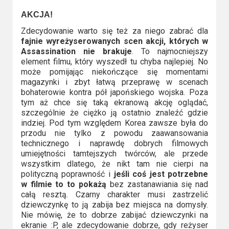
AKCJA!
Zdecydowanie warto się też za niego zabrać dla
fajnie wyreżyserowanych scen akcji, których w
Assassination nie brakuje
. To najmocniejszy
element filmu, który wyszedł tu chyba najlepiej. No
może pomijając niekończące się momentami
magazynki i zbyt łatwą przeprawę w scenach
bohaterowie kontra pół japońskiego wojska. Poza
tym aż chce się taką ekranową akcję oglądać,
szczególnie że ciężko ją ostatnio znaleźć gdzie
indziej. Pod tym względem Korea zawsze była do
przodu nie tylko z powodu zaawansowania
technicznego i naprawdę dobrych filmowych
umiejętności tamtejszych twórców, ale przede
wszystkim dlatego, że nikt tam nie cierpi na
polityczną poprawność i
jeśli coś jest potrzebne
w filmie to to pokażą
bez zastanawiania się nad
całą resztą. Czarny charakter musi zastrzelić
dziewczynkę to ją zabija bez miejsca na domysły.
Nie mówię, że to dobrze zabijać dziewczynki na
ekranie :P, ale zdecydowanie dobrze, gdy reżyser