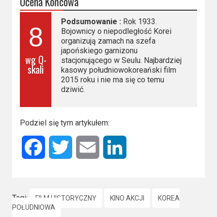
Ocena Końcowa
Podsumowanie :
Rok 1933.
8
Bojownicy o niepodległość Korei
organizują zamach na szefa
japońskiego garnizonu
wg Q-
stacjonującego w Seulu. Najbardziej
skali
kasowy południowokoreański film
2015 roku i nie ma się co temu
dziwić.
Podziel się tym artykułem:
Facebook
Twitter
Email
LinkedIn
Tagi:
FILM HISTORYCZNY
KINO AKCJI
KOREA
POŁUDNIOWA