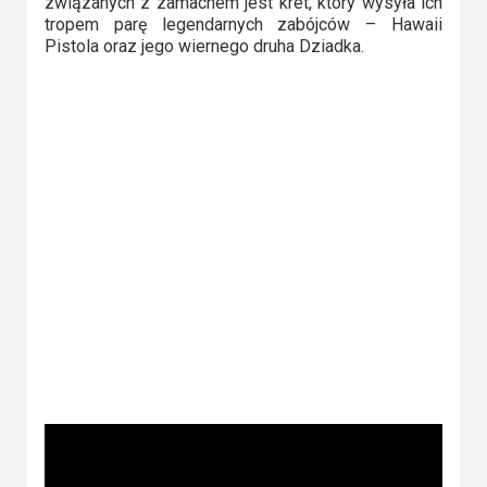
związanych z zamachem jest kret, który wysyła ich
2023
tropem parę legendarnych zabójców – Hawaii
Pistola oraz jego wiernego druha Dziadka.
2022
2021
2020
2019
2018
2016
2017
2015
2014