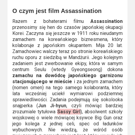
Video
O czym jest film Assassination
Apple
Razem z bohaterami filmu
Assassination
przenosimy się hen do czasów japońskiej okupacji
TV
Korei. Zaczyna się jeszcze w 1911 roku nieudanym
+
zamachem na koreańskiego biznesmena, który
kolaboruje z japońskim okupantem. Mija 20 lat.
Disney+
Zamachowiec walczy teraz po stronie koreańskiego
ruchu oporu z siedzibą w Mandżurii. Jego kolejnym
zadaniem jest zwerbowanie ekipy, która w samym
HBO
centrum Seulu (wtedy Gyeongseong) dokona
Max
zamachu na dowódcę japońskiego garnizonu
stacjonującego w mieście
i za jednym zamachem
Netflix
(nomen omen) na tego samego kolaboranta, który
lata wcześniej uciekł wymiarowi podziemnej
sprawiedliwości. Zadania podejmują się sokolooka
Sky
snajperka (
Jun Ji-hyun
, czyli mówiąc bardziej
Showtime
zrozumiale tytułowa
Sassy Girl
), absolwent szkoły
wojskowej o wiele mówiącej ksywce Big Gun oraz
Podsumowania
jego kolega z jednej celi, spec od ładunków
wybuchowych. Nie wiedzą, że wśród osób