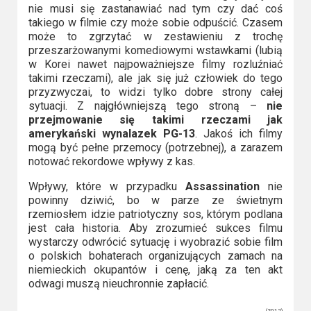
nie musi się zastanawiać nad tym czy dać coś
takiego w filmie czy może sobie odpuścić. Czasem
może to zgrzytać w zestawieniu z trochę
przeszarżowanymi komediowymi wstawkami (lubią
w Korei nawet najpoważniejsze filmy rozluźniać
takimi rzeczami), ale jak się już człowiek do tego
przyzwyczai, to widzi tylko dobre strony całej
sytuacji. Z najgłówniejszą tego stroną –
nie
przejmowanie się takimi rzeczami jak
amerykański wynalazek PG-13
. Jakoś ich filmy
mogą być pełne przemocy (potrzebnej), a zarazem
notować rekordowe wpływy z kas.
Wpływy, które w przypadku
Assassination
nie
powinny dziwić, bo w parze ze świetnym
rzemiosłem idzie patriotyczny sos, którym podlana
jest cała historia. Aby zrozumieć sukces filmu
wystarczy odwrócić sytuację i wyobrazić sobie film
o polskich bohaterach organizujących zamach na
niemieckich okupantów i cenę, jaką za ten akt
odwagi muszą nieuchronnie zapłacić.
(2012)