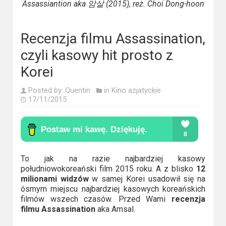
Kino
Assassiantion aka 암살 (2015), reż. Choi Dong-hoon
polskie
Komedie
Recenzja filmu Assassination,
czyli kasowy hit prosto z
Korea
Korei
Południowa
Posted by:
Quentin
in
Kino azjatyckie
Filmy
17/11/2015
oparte
na
faktach
To jak na razie najbardziej kasowy
Thrillery
południowokoreański film 2015 roku. A z blisko
12
milionami widzów
w samej Korei usadowił się na
Streaming
ósmym miejscu najbardziej kasowych koreańskich
filmów wszech czasów. Przed Wami
recenzja
Amazon
filmu Assassination
aka Amsal.
Prime