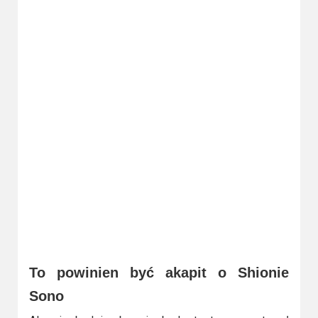
Video
Apple
TV
+
Disney+
HBO
Max
Netflix
Sky
Showtime
To powinien być akapit o Shionie
Podsumowania
Sono