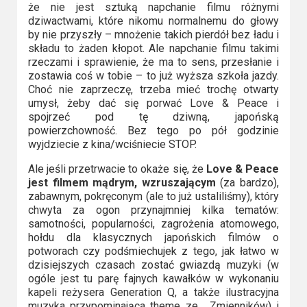
że nie jest sztuką napchanie filmu różnymi
dziwactwami, które nikomu normalnemu do głowy
by nie przyszły – mnożenie takich pierdół bez ładu i
składu to żaden kłopot. Ale napchanie filmu takimi
rzeczami i sprawienie, że ma to sens, przesłanie i
zostawia coś w tobie – to już wyższa szkoła jazdy.
Choć nie zaprzeczę, trzeba mieć trochę otwarty
umysł, żeby dać się porwać Love & Peace i
spojrzeć pod tę dziwną, japońską
powierzchowność. Bez tego po pół godzinie
wyjdziecie z kina/wciśniecie STOP.
Ale jeśli przetrwacie to okaże się, że
Love & Peace
jest filmem mądrym, wzruszającym
(za bardzo),
zabawnym, pokręconym (ale to już ustaliliśmy), który
chwyta za ogon przynajmniej kilka tematów:
samotności, popularności, zagrożenia atomowego,
hołdu dla klasycznych japońskich filmów o
potworach czy podśmiechujek z tego, jak łatwo w
dzisiejszych czasach zostać gwiazdą muzyki (w
ogóle jest tu parę fajnych kawałków w wykonaniu
kapeli reżysera Generation Q, a także ilustracyjna
muzyka przypominająca theme ze… Zmienników) i