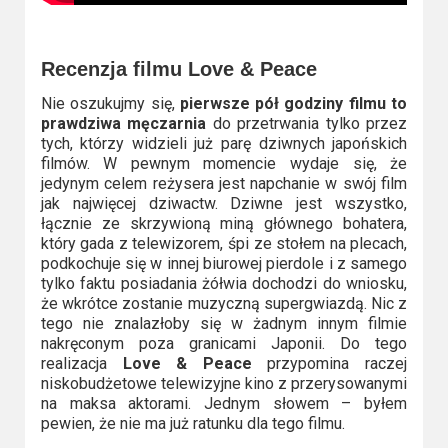
Recenzja filmu Love & Peace
Nie oszukujmy się,
pierwsze pół godziny filmu to
prawdziwa męczarnia
do przetrwania tylko przez
tych, którzy widzieli już parę dziwnych japońskich
filmów. W pewnym momencie wydaje się, że
jedynym celem reżysera jest napchanie w swój film
jak najwięcej dziwactw. Dziwne jest wszystko,
łącznie ze skrzywioną miną głównego bohatera,
który gada z telewizorem, śpi ze stołem na plecach,
podkochuje się w innej biurowej pierdole i z samego
tylko faktu posiadania żółwia dochodzi do wniosku,
że wkrótce zostanie muzyczną supergwiazdą. Nic z
tego nie znalazłoby się w żadnym innym filmie
nakręconym poza granicami Japonii. Do tego
realizacja
Love & Peace
przypomina raczej
niskobudżetowe telewizyjne kino z przerysowanymi
na maksa aktorami. Jednym słowem – byłem
pewien, że nie ma już ratunku dla tego filmu.