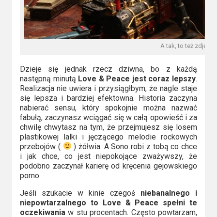
A tak, to też zdjęci
Dzieje się jednak rzecz dziwna, bo z każdą
następną minutą
Love & Peace jest coraz lepszy
.
Realizacja nie uwiera i przysiągłbym, że nagle staje
się lepsza i bardziej efektowna. Historia zaczyna
nabierać sensu, który spokojnie można nazwać
fabułą, zaczynasz wciągać się w całą opowieść i za
chwilę chwytasz na tym, że przejmujesz się losem
plastikowej lalki i jęczącego melodie rockowych
przebojów (
) żółwia. A Sono robi z tobą co chce
i jak chce, co jest niepokojące zważywszy, że
podobno zaczynał karierę od kręcenia gejowskiego
porno.
Jeśli szukacie w kinie czegoś
niebanalnego i
niepowtarzalnego to Love & Peace spełni te
oczekiwania
w stu procentach. Często powtarzam,