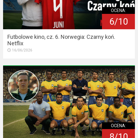
OCENA:
6/10
Futbolowe kino, cz. 6. Norwegia: Czarny koń.
Netflix
16/06/2026
OCENA:
8/10