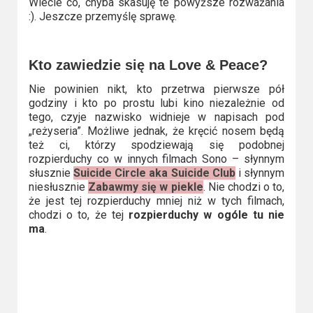
Wiecie co, chyba skasuję te powyższe rozważania
:). Jeszcze przemyślę sprawę.
Kto zawiedzie się na Love & Peace?
Nie powinien nikt, kto przetrwa pierwsze pół
godziny i kto po prostu lubi kino niezależnie od
tego, czyje nazwisko widnieje w napisach pod
„reżyseria”. Możliwe jednak, że kręcić nosem będą
też ci, którzy spodziewają się podobnej
rozpierduchy co w innych filmach Sono – słynnym
słusznie
Suicide Circle aka Suicide Club
i słynnym
niesłusznie
Zabawmy się w piekle
. Nie chodzi o to,
że jest tej rozpierduchy mniej niż w tych filmach,
chodzi o to, że tej
rozpierduchy w ogóle tu nie
ma
.