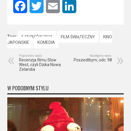
Facebook
Twitter
Email
LinkedIn
Tagi:
5 SMAKÓW 2015
FILM ŚWIĄTECZNY
KINO
JAPOŃSKIE
KOMEDIA
Poprzedni wpis:
Następny wpis:
Recenzja filmu Slow
Poszedłbym, odc. 98
West, czyli Dzika Nowa
Zelandia
W PODOBNYM STYLU