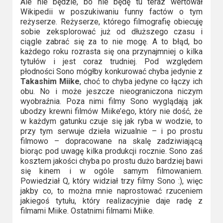
Ale nie będzie, bo nie będę tu teraz wertował
2023
Wikipedii w poszukiwaniu funny factów o tym
reżyserze. Reżyserze, którego filmografię obiecuję
2022
sobie zeksplorować już od dłuższego czasu i
ciągle zabrać się za to nie mogę. A to błąd, bo
2021
każdego roku rozrasta się ona przynajmniej o kilka
tytułów i jest coraz trudniej. Pod względem
2020
płodności Sono mógłby konkurować chyba jedynie z
Takashim Miike
, choć to chyba jedyne co łączy ich
obu. No i może jeszcze nieograniczona niczym
2019
wyobraźnia. Poza nimi filmy Sono wyglądają jak
ubodzy krewni filmów Miike’ego, który nie dość, że
2018
w każdym gatunku czuje się jak ryba w wodzie, to
przy tym serwuje dzieła wizualnie – i po prostu
2016
filmowo – dopracowane na skalę zadziwiającą
biorąc pod uwagę kilka produkcji rocznie. Sono zaś
2017
kosztem jakości chyba po prostu dużo bardziej bawi
się kinem i w ogóle samym filmowaniem.
Powiedział Q, który widział trzy filmy Sono :), więc
2015
jakby co, to można mnie naprostować rzuceniem
jakiegoś tytułu, który realizacyjnie daje radę z
2014
filmami Miike. Ostatnimi filmami Miike.