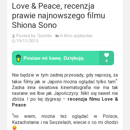
Kino
Love & Peace, recenzja
polskie
prawie najnowszego filmu
Komedie
Shiona Sono
Korea
Posted by:
Quentin
in
Kino azjatyckie
19/11/2015
Południowa
Filmy
oparte
na
Nie będzie w tym żadnej przesady, gdy napiszę, że
faktach
*
takie filmy jak w Japonii można oglądać tylko tam
.
Żadna inna światowa kinematografia nie ma tak
Thrillery
nasrane we łbie jak Japończycy. Nikt się nawet nie
zbliża. I po tej dygresji –
recenzja filmu Love &
Peace
.
Streaming
*
no wiem, można też oglądać w Polsce,
Amazon
Kazachstanie i na Seszelach; wiecie o co mi chodzi
Prime