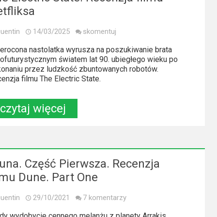
tfliksa
uentin
14/03/2025
skomentuj
erocona nastolatka wyrusza na poszukiwanie brata
rofuturystycznym światem lat 90. ubiegłego wieku po
onaniu przez ludzkość zbuntowanych robotów.
enzja filmu The Electric State.
czytaj więcej
una. Część Pierwsza. Recenzja
lmu Dune. Part One
uentin
29/10/2021
7 komentarzy
dy wydobycie cennego melanżu z planety Arrakis