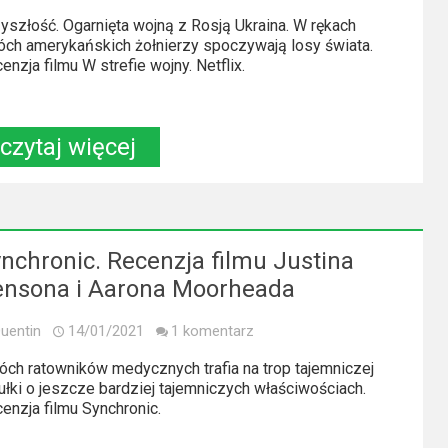
yszłość. Ogarnięta wojną z Rosją Ukraina. W rękach
ch amerykańskich żołnierzy spoczywają losy świata.
enzja filmu W strefie wojny. Netflix.
czytaj więcej
nchronic. Recenzja filmu Justina
ensona i Aarona Moorheada
uentin
14/01/2021
1 komentarz
ch ratowników medycznych trafia na trop tajemniczej
ułki o jeszcze bardziej tajemniczych właściwościach.
enzja filmu Synchronic.