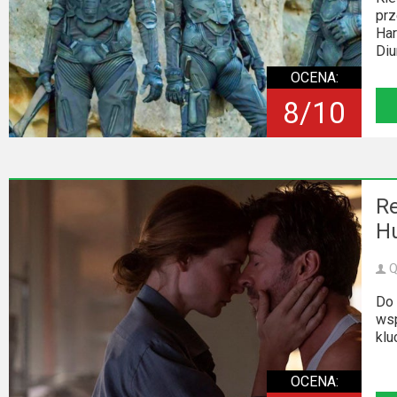
2023
prz
Har
2022
Diu
OCENA:
2021
8/10
2020
2019
2018
Re
H
2016
Q
2017
Do 
wsp
2015
klu
2014
OCENA: