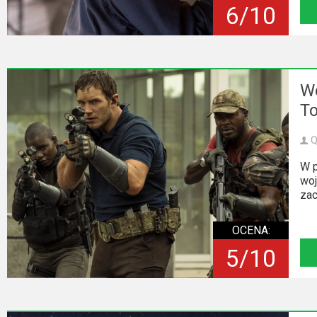
6/10
Wo
T
Q
W p
woj
zac
OCENA:
5/10