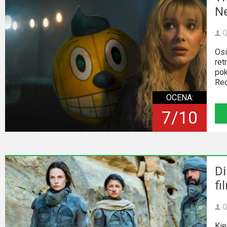
Ne
Video
Apple
Q
TV
Osi
ret
+
pok
Rec
Disney+
OCENA:
HBO
7/10
Max
Netflix
Sky
Di
Showtime
fi
Podsumowania
Q
Kie