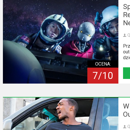
Sp
Re
Ne
Q
Prz
out
dzi
OCENA:
7/10
W 
Ou
Q