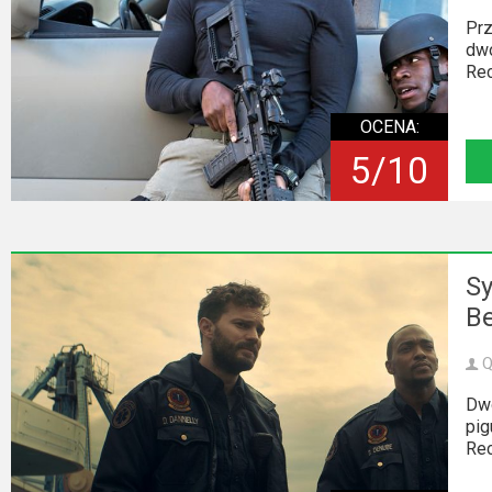
Prz
dwó
Rec
OCENA:
5/10
Sy
B
Q
Dwó
pig
Rec