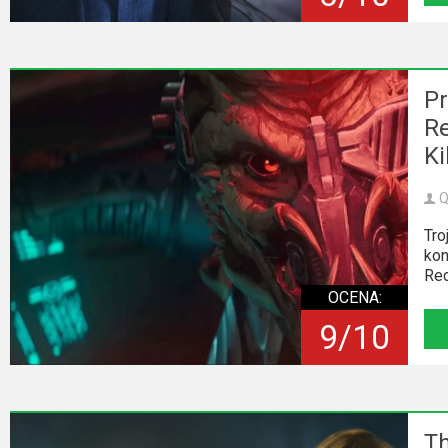
Kino
polskie
Komedie
Pr
Korea
Re
Południowa
Ki
Filmy
Q
oparte
Tro
na
kon
faktach
Rec
OCENA:
Thrillery
9/10
Streaming
Amazon
Th
Prime