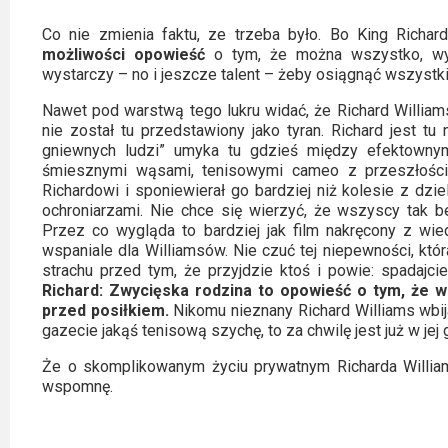
Co nie zmienia faktu, ze trzeba było. Bo King Richar
możliwości opowieść
o tym, że można wszystko, wys
wystarczy – no i jeszcze talent – żeby osiągnąć wszystkie
Nawet pod warstwą tego lukru widać, że Richard Williams 
nie został tu przedstawiony jako tyran. Richard jest tu 
gniewnych ludzi” umyka tu gdzieś między efektownym
śmiesznymi wąsami, tenisowymi cameo z przeszłości.
Richardowi i sponiewierał go bardziej niż kolesie z dzie
ochroniarzami. Nie chce się wierzyć, że wszyscy tak be
Przez co wygląda to bardziej jak film nakręcony z wie
wspaniale dla Williamsów. Nie czuć tej niepewności, któ
strachu przed tym, że przyjdzie ktoś i powie: spadajc
Richard: Zwycięska rodzina to opowieść o tym, że 
przed posiłkiem.
Nikomu nieznany Richard Williams wbija
gazecie jakąś tenisową szychę, to za chwilę jest już w jej 
Że o skomplikowanym życiu prywatnym Richarda Williams
wspomnę.