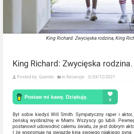
Kino
polskie
Komedie
Korea
King Richard: Zwycięska rodzina, King Ric
Południowa
Filmy
King Richard: Zwycięska rodzina.
oparte
na
Posted by:
Quentin
in
Recenzje
03/12/2021
faktach
Thrillery
Streaming
Był sobie kiedyś Will Smith. Sympatyczny raper i aktor, 
żeńską wyobraźnię w Miami. Wszyscy go lubili. Pewnego
Amazon
postanowił udowodnić całemu światu, że jest dobrym akto
Prime
I że wypromuje na gwiazdę kina swojego nijakiego syna