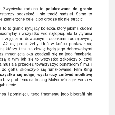
d: Zwycięska rodzina to
polukrowana do granic
tarczy poczekać i nie tracić nadziei. Samo to
 zamierzone cele, a po drodze nic nie stracić.
to to granic irytujący koleżka, który jakimś cudem
nieomylny i wszystko wie najlepiej, ale ta „tyrania
i zdjęciami, dowcipnymi scenkami rodzajowymi,
 Aż się prosi, żeby ktoś w końcu postawił się
lni, którzy i tak za chwilę będą jego dobrowolnymi
z mrugnięcia oka zgadzali się na jego fanaberie.
dzą o tym, jak się to wszystko zakończyło, czyli
ra musiała przecież towarzyszyć bohaterom filmu, i
ie do getta, skończyło się rumakowanie.
Film King
wszystko się udaje, wystarczy zmówić modlitwę
 bez problemu na trening McEnroe’a, a jak widzi w
gabinecie.
a i pominięciu tego fragmentu jego biografii nie