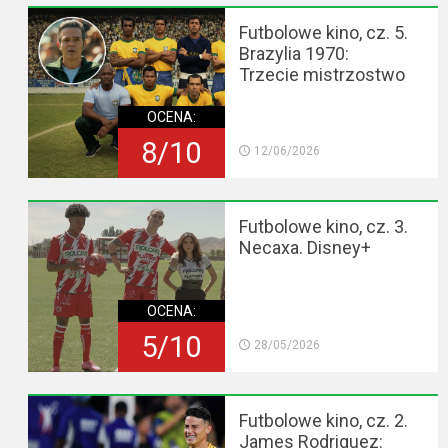
Futbolowe kino, cz. 5.
Brazylia 1970:
Trzecie mistrzostwo
OCENA:
8/10
12/06/2026
Futbolowe kino, cz. 3.
Necaxa. Disney+
OCENA:
5/10
28/05/2026
Futbolowe kino, cz. 2.
James Rodriguez: