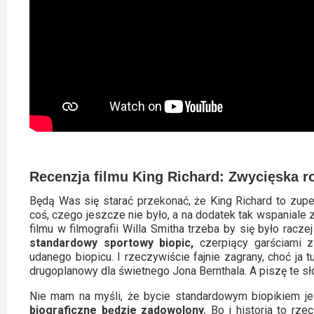
Recenzja filmu King Richard: Zwycięska r
Będą Was się starać przekonać, że King Richard to zupe
coś, czego jeszcze nie było, a na dodatek tak wspaniale 
filmu w filmografii Willa Smitha trzeba by się było racz
standardowy sportowy biopic,
czerpiący garściami z
udanego biopicu. I rzeczywiście fajnie zagrany, choć ja
drugoplanowy dla świetnego Jona Bernthala. A piszę te sło
Nie mam na myśli, że bycie standardowym biopikiem je
biograficzne będzie zadowolony.
Bo i historia to rze