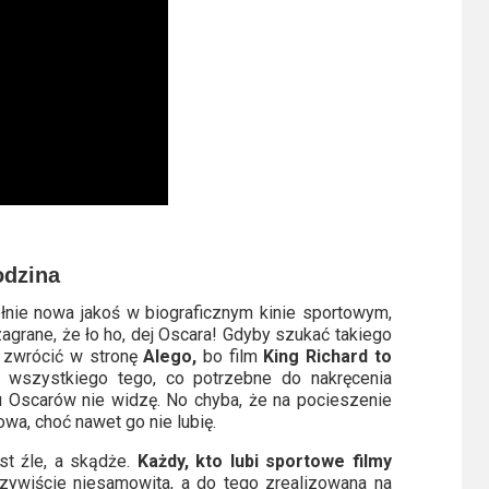
odzina
łnie nowa jakoś w biograficznym kinie sportowym,
zagrane, że ło ho, dej Oscara! Gdyby szukać takiego
ej zwrócić w stronę
Alego,
bo film
King Richard to
 wszystkiego tego, co potrzebne do nakręcenia
 tu Oscarów nie widzę. No chyba, że na pocieszenie
wa, choć nawet go nie lubię.
st źle, a skądże.
Każdy, kto lubi sportowe filmy
czywiście niesamowita, a do tego zrealizowana na