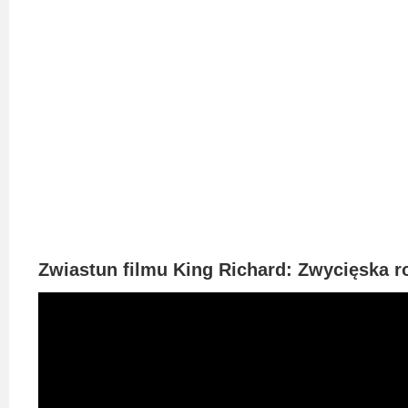
2023
2022
2021
2020
2019
2018
2016
Zwiastun filmu King Richard: Zwycięska r
2017
2015
2014