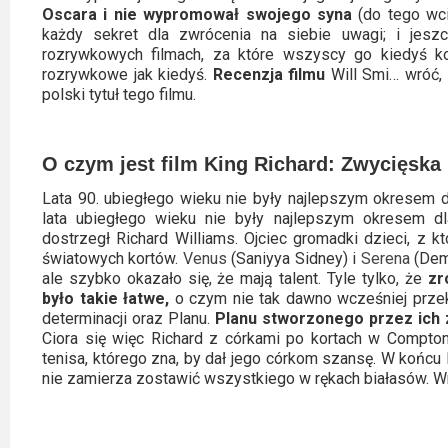
Oscara i nie wypromował swojego syna
(do tego wc
Video
każdy sekret dla zwrócenia na siebie uwagi; i jeszc
rozrywkowych filmach, za które wszyscy go kiedyś koc
Apple
rozrywkowe jak kiedyś.
Recenzja filmu
Will Smi… wróć,
TV
polski tytuł tego filmu.
+
O czym jest film King Richard: Zwycięska
Disney+
Lata 90. ubiegłego wieku nie były najlepszym okresem d
HBO
lata ubiegłego wieku nie były najlepszym okresem dl
dostrzegł Richard Williams. Ojciec gromadki dzieci, z 
Max
światowych kortów.
Venus
(Saniyya Sidney) i
Serena
(Demi
ale szybko okazało się, że mają talent. Tyle tylko, że
zr
Netflix
było takie łatwe,
o czym nie tak dawno wcześniej przeko
determinacji oraz Planu.
Planu stworzonego przez ich 
Sky
Ciora się więc Richard z córkami po kortach w Compto
tenisa, którego zna, by dał jego córkom szansę. W końcu 
Showtime
nie zamierza zostawić wszystkiego w rękach białasów. Wrę
Podsumowania