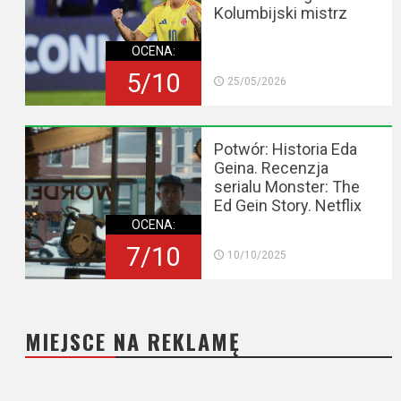
Kolumbijski mistrz
OCENA:
5/10
25/05/2026
Potwór: Historia Eda
Geina. Recenzja
serialu Monster: The
Ed Gein Story. Netflix
OCENA:
7/10
10/10/2025
MIEJSCE NA REKLAMĘ