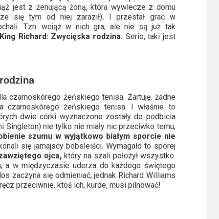
iąż jest z
żenującą żoną,
która wywlecze z domu
ze się tym od niej zaraził)
.
I przestał grać w
hali. Tzn. wciąż w nich gra, ale nie są już tak
King Richard: Zwycięska rodzina.
Serio, taki jest
 rodzina
la czarnoskórego żeńskiego tenisa. Żartuję, żadne
a czarnoskórego żeńskiego tenisa. I właśnie to
których dwie córki wyznaczone zostały do podbicia
 Singleton) nie tylko nie miały nic przeciwko temu,
obienie szumu w wyjątkowo białym sporcie nie
nali się jamajscy bobsleiści. Wymagało to sporej
zawziętego ojca,
który na szali położył wszystko.
n, a w międzyczasie uderza do każdego świętego
los zaczyna się odmieniać, jednak Richard Williams
cz przeciwnie, ktoś ich, kurde, musi pilnować!