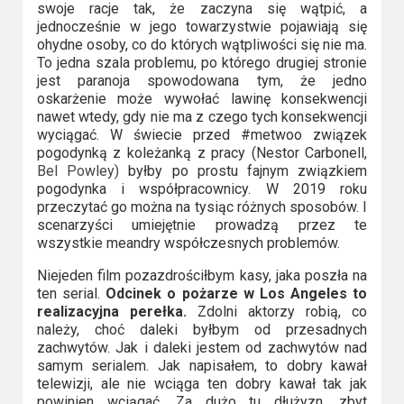
swoje racje tak, że zaczyna się wątpić, a
jednocześnie w jego towarzystwie pojawiają się
ohydne osoby, co do których wątpliwości się nie ma.
To jedna szala problemu, po którego drugiej stronie
jest paranoja spowodowana tym, że jedno
oskarżenie może wywołać lawinę konsekwencji
nawet wtedy, gdy nie ma z czego tych konsekwencji
wyciągać. W świecie przed #metwoo związek
pogodynką z koleżanką z pracy (Nestor Carbonell,
Bel Powley)
byłby po prostu fajnym związkiem
pogodynka i współpracownicy. W 2019 roku
przeczytać go można na tysiąc różnych sposobów. I
scenarzyści umiejętnie prowadzą przez te
wszystkie meandry współczesnych problemów.
Niejeden film pozazdrościłbym kasy, jaka poszła na
ten serial.
Odcinek o pożarze w Los Angeles to
realizacyjna perełka.
Zdolni aktorzy robią, co
należy, choć daleki byłbym od przesadnych
zachwytów. Jak i daleki jestem od zachwytów nad
samym serialem. Jak napisałem, to dobry kawał
telewizji, ale nie wciąga ten dobry kawał tak jak
powinien wciągać. Za dużo tu dłużyzn, zbyt