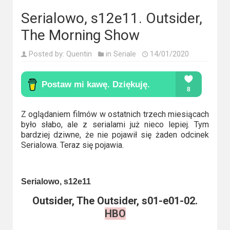
Kino
polskie
Serialowo, s12e11. Outsider,
The Morning Show
Komedie
Posted by:
Quentin
in
Seriale
14/01/2020
Korea
Południowa
Filmy
oparte
Z oglądaniem filmów w ostatnich trzech miesiącach
było słabo, ale z serialami już nieco lepiej. Tym
na
bardziej dziwne, że nie pojawił się żaden odcinek
faktach
Serialowa. Teraz się pojawia.
Thrillery
Serialowo, s12e11
Streaming
Outsider, The Outsider, s01-e01-02.
Amazon
HBO
Prime