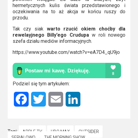
hermetycznych kulis świata przedstawionego i
oczekiwania na to aż akcja w końcu ruszy do
przodu.
Tak czy siak
warto rzucić okiem choćby dla
rewelayjnego Billy’ego Crudupa
w roli nowego
szefa działu mediów informacyjnych.
https://www.youtube.com/watch?v=eA7D4_qU9jo
Podziel się tym artykułem:
Facebook
Twitter
Email
LinkedIn
Tagi:
APPLE TV
HBO MAX
OUTSIDER
SERIALOWO
THE MORNING SHOW