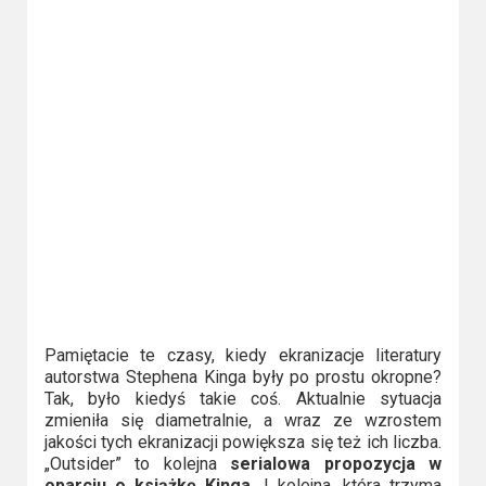
Video
Apple
TV
+
Disney+
HBO
Max
Netflix
Pamiętacie te czasy, kiedy ekranizacje literatury
Sky
autorstwa Stephena Kinga były po prostu okropne?
Showtime
Tak, było kiedyś takie coś. Aktualnie sytuacja
zmieniła się diametralnie, a wraz ze wzrostem
Podsumowania
jakości tych ekranizacji powiększa się też ich liczba.
„Outsider” to kolejna
serialowa propozycja w
oparciu o książkę Kinga.
I kolejna, która trzyma