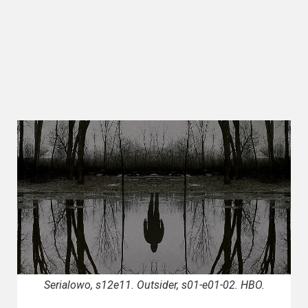
Kategorie
Bollywood
&
s-
ka
Filmy
dokumentalne
Horrory
Kino
azjatyckie
Kino
europejskie
Serialowo, s12e11. Outsider, s01-e01-02. HBO.