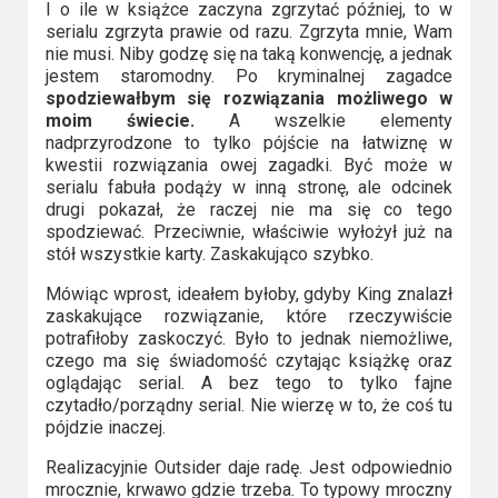
I o ile w książce zaczyna zgrzytać później, to w
serialu zgrzyta prawie od razu. Zgrzyta mnie, Wam
nie musi. Niby godzę się na taką konwencję, a jednak
jestem staromodny. Po kryminalnej zagadce
spodziewałbym się rozwiązania możliwego w
moim świecie.
A wszelkie elementy
nadprzyrodzone to tylko pójście na łatwiznę w
kwestii rozwiązania owej zagadki. Być może w
serialu fabuła podąży w inną stronę, ale odcinek
drugi pokazał, że raczej nie ma się co tego
spodziewać. Przeciwnie, właściwie wyłożył już na
stół wszystkie karty. Zaskakująco szybko.
Mówiąc wprost, ideałem byłoby, gdyby King znalazł
zaskakujące rozwiązanie, które rzeczywiście
potrafiłoby zaskoczyć. Było to jednak niemożliwe,
czego ma się świadomość czytając książkę oraz
oglądając serial. A bez tego to tylko fajne
czytadło/porządny serial. Nie wierzę w to, że coś tu
pójdzie inaczej.
Realizacyjnie Outsider daje radę. Jest odpowiednio
mrocznie, krwawo gdzie trzeba. To typowy mroczny