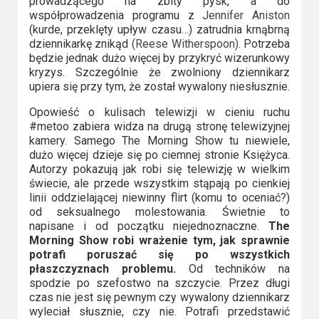
prowadzącego na zbity pysk, a do
współprowadzenia programu z
Jennifer Aniston
(kurde, przeklęty upływ czasu…) zatrudnia krnąbrną
dziennikarkę znikąd
(Reese Witherspoon).
Potrzeba
będzie jednak dużo więcej by przykryć wizerunkowy
kryzys. Szczególnie że zwolniony dziennikarz
upiera się przy tym, że został wywalony niesłusznie.
Opowieść o kulisach telewizji w cieniu ruchu
#metoo zabiera widza na drugą stronę telewizyjnej
kamery. Samego The Morning Show tu niewiele,
dużo więcej dzieje się po ciemnej stronie Księżyca.
Autorzy pokazują jak robi się telewizję w wielkim
świecie, ale przede wszystkim stąpają po cienkiej
linii oddzielającej niewinny flirt (komu to oceniać?)
od seksualnego molestowania. Świetnie to
napisane i od początku niejednoznaczne.
The
Morning Show robi wrażenie tym, jak sprawnie
potrafi poruszać się po wszystkich
płaszczyznach problemu.
Od techników na
spodzie po szefostwo na szczycie. Przez długi
czas nie jest się pewnym czy wywalony dziennikarz
wyleciał słusznie, czy nie. Potrafi przedstawić