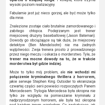
2023
wysoki poziom realizacyjny.
2022
Fabularnie jest już nieco gorzej, ale być może tylko
dla mnie.
2021
Znalezione zostaje ciało brutalnie zamordowanego i
zabitego chłopca. Podejrzanym jest trener
2020
miejscowej drużyny baseballowej (Jason Bateman).
Dowody go obciążające są tak duże, że miejscowy
2019
detektyw (Ben Mendelsohn) nie ma żadnych
wątpliwości. Zwija trenera prosto z prowadzonego
2018
przez niego meczu i oskarża o morderstwo. Tyle, że
trener ma mocne dowody na to, że w trakcie
morderstwa był gdzie indziej.
2016
Może to tylko mój problem, ale
nie wchodzi mi
2017
połączenie kryminalnego thrillera z horrorem,
jakie serwuje Stephen King. Outsider to ekranizacja
2015
czwartej części serii powieści rozpoczętych Panem
Mercedesem. Trylogia Mercedesa była okropna nie
tylko ze względu na pomieszanie kryminału z
2014
nadprzyrodzonym horrorem, ale była też okropna
pod każdym innym względem. Co zaskakujące, jak