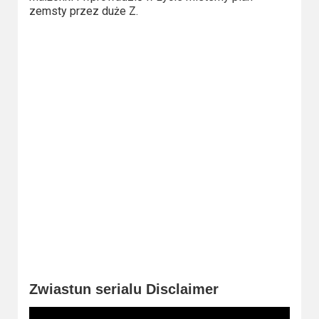
2023
zemsty przez duże Z.
2022
2021
2020
2019
2018
2016
2017
2015
Zwiastun serialu Disclaimer
2014