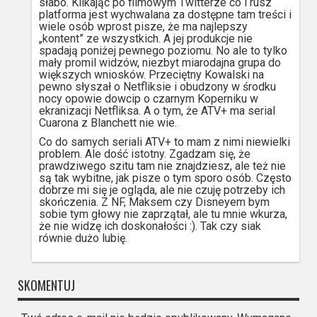
słabo. Klikając po filmowym Twitterze co i rusz
platforma jest wychwalana za dostępne tam treści i
wiele osób wprost pisze, że ma najlepszy
„kontent” ze wszystkich. A jej produkcje nie
spadają poniżej pewnego poziomu. No ale to tylko
mały promil widzów, niezbyt miarodajna grupa do
większych wniosków. Przeciętny Kowalski na
pewno słyszał o Netfliksie i obudzony w środku
nocy opowie dowcip o czarnym Koperniku w
ekranizacji Netfliksa. A o tym, że ATV+ ma serial
Cuarona z Blanchett nie wie.
Co do samych seriali ATV+ to mam z nimi niewielki
problem. Ale dość istotny. Zgadzam się, że
prawdziwego szitu tam nie znajdziesz, ale też nie
są tak wybitne, jak pisze o tym sporo osób. Często
dobrze mi się je ogląda, ale nie czuję potrzeby ich
skończenia. Z NF, Maksem czy Disneyem bym
sobie tym głowy nie zaprzątał, ale tu mnie wkurza,
że nie widzę ich doskonałości :). Tak czy siak
równie dużo lubię.
SKOMENTUJ