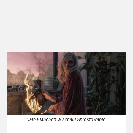
Kategorie
Bollywood
&
s-
ka
Filmy
dokumentalne
Horrory
Kino
azjatyckie
Kino
europejskie
Cate Blanchett w serialu Sprostowanie.