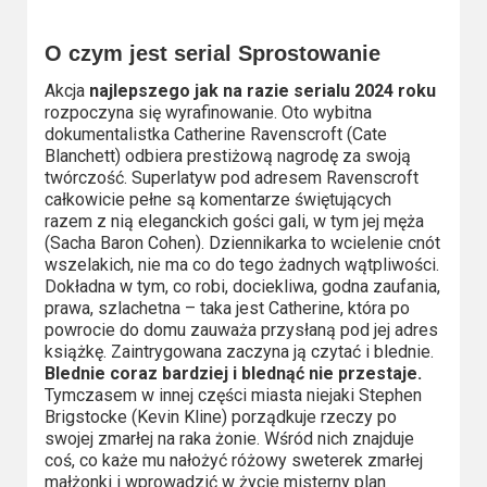
Video
O czym jest serial Sprostowanie
Apple
Akcja
najlepszego jak na razie serialu 2024 roku
TV
rozpoczyna się wyrafinowanie. Oto wybitna
dokumentalistka Catherine Ravenscroft (Cate
+
Blanchett) odbiera prestiżową nagrodę za swoją
twórczość. Superlatyw pod adresem Ravenscroft
Disney+
całkowicie pełne są komentarze świętujących
razem z nią eleganckich gości gali, w tym jej męża
HBO
(Sacha Baron Cohen). Dziennikarka to wcielenie cnót
Max
wszelakich, nie ma co do tego żadnych wątpliwości.
Dokładna w tym, co robi, dociekliwa, godna zaufania,
prawa, szlachetna – taka jest Catherine, która po
Netflix
powrocie do domu zauważa przysłaną pod jej adres
książkę. Zaintrygowana zaczyna ją czytać i blednie.
Sky
Blednie coraz bardziej i blednąć nie przestaje.
Showtime
Tymczasem w innej części miasta niejaki Stephen
Brigstocke (Kevin Kline) porządkuje rzeczy po
swojej zmarłej na raka żonie. Wśród nich znajduje
Podsumowania
coś, co każe mu nałożyć różowy sweterek zmarłej
małżonki i wprowadzić w życie misterny plan