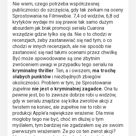
Nie wiem, czego potrzeba współczesnej
publiczności do szczęścia, gdy tak zerkam na oceny
Sprostowania na Filmwebie. 7,4 od widzów, 6,8 od
krytyków wydaje mi się prawie tak samo dużym
absurdem jak brak promocji serialu Cuarona
wszędzie gdzie tylko się da. Nie o to chodzi w
recenzjach, żeby zastanawiać się nad tym, o co
chodzi w innych recenzjach, ale nie sposób nie
zastanowić się nad takimi ocenami przez chwilkę.
Być może spowodowane są one zbytnim
zwróceniem uwagi w przypadku tego serialu na
kryminalny thriller
. Ten, a i owszem,
ma trochę
słabych punktów
i niezbędnych zbiegów
okoliczności. Problem w tym, że Sprostowanie
zupełnie
nie jest o kryminalnej zagadce.
Ona tu
pewnie jest, bo to zawsze dobrze robi u widzów,
gdy w serialu znajdzie się kilka zwrotów akcji z
twistem na koniec, ale zupełnie nie to robi w
produkcji Apple’a największe wrażenie. Dla mnie
mogłoby tego nie być, choć im dłużej o tym
myślałem, tym bardziej nie zgadzałem się ze swoim
pierwszym wrażeniem. Że po co ten zwrot akcji?