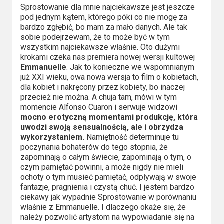
Sprostowanie dla mnie najciekawsze jest jeszcze
pod jednym kątem, którego póki co nie mogę za
bardzo zgłębić, bo mam za mało danych. Ale tak
sobie podejrzewam, że to może być w tym
wszystkim najciekawsze właśnie. Oto dużymi
krokami czeka nas premiera nowej wersji kultowej
Emmanuelle
. Jak to konieczne we wspomnianym
już XXI wieku, owa nowa wersja to film o kobietach,
dla kobiet i nakręcony przez kobiety, bo inaczej
przecież nie można. A chuja tam, mówi w tym
momencie Alfonso Cuaron i serwuje widzowi
mocno erotyczną momentami produkcję, która
uwodzi swoją sensualnością, ale i obrzydza
wykorzystaniem.
Namiętność determinuje tu
poczynania bohaterów do tego stopnia, że
zapominają o całym świecie, zapominają o tym, o
czym pamiętać powinni, a może nigdy nie mieli
ochoty o tym musieć pamiętać, odpływają w swoje
fantazje, pragnienia i czystą chuć. I jestem bardzo
ciekawy jak wypadnie Sprostowanie w porównaniu
właśnie z Emmanuelle. I dlaczego okaże się, że
należy pozwolić artystom na wypowiadanie się na