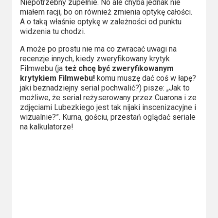
Niepotrzebny zupełnie. No ale chyba jednak nie
miałem racji, bo on również zmienia optykę całości.
A o taką właśnie optykę w zależności od punktu
widzenia tu chodzi.
A może po prostu nie ma co zwracać uwagi na
recenzje innych, kiedy zweryfikowany krytyk
Filmwebu (ja
też chcę być zweryfikowanym
krytykiem Filmwebu!
komu muszę dać coś w łapę?
jaki beznadziejny serial pochwalić?) pisze: „Jak to
możliwe, że serial reżyserowany przez Cuarona i ze
zdjęciami Lubezkiego jest tak nijaki inscenizacyjne i
wizualnie?”. Kurna, gościu, przestań oglądać seriale
na kalkulatorze!