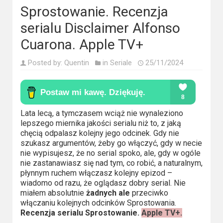
Kino
Sprostowanie. Recenzja
polskie
serialu Disclaimer Alfonso
Komedie
Cuarona. Apple TV+
Korea
Posted by:
Quentin
in
Seriale
25/11/2024
Południowa
Filmy
oparte
Lata lecą, a tymczasem wciąż nie wynaleziono
na
lepszego miernika jakości serialu niż to, z jaką
chęcią odpalasz kolejny jego odcinek. Gdy nie
faktach
szukasz argumentów, żeby go włączyć, gdy w necie
nie wypisujesz, że no serial spoko, ale, gdy w ogóle
Thrillery
nie zastanawiasz się nad tym, co robić, a naturalnym,
płynnym ruchem włączasz kolejny epizod –
Streaming
wiadomo od razu, że oglądasz dobry serial. Nie
miałem absolutnie
żadnych ale
przeciwko
włączaniu kolejnych odcinków Sprostowania.
Amazon
Recenzja serialu Sprostowanie.
Apple TV+.
Prime