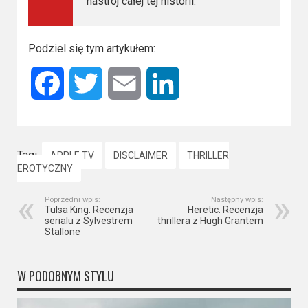
nastrój całej tej historii.
Podziel się tym artykułem:
Facebook
Twitter
Email
LinkedIn
Tagi:
APPLE TV
DISCLAIMER
THRILLER
EROTYCZNY
Poprzedni wpis:
Następny wpis:
Tulsa King. Recenzja
Heretic. Recenzja
serialu z Sylvestrem
thrillera z Hugh Grantem
Stallone
W PODOBNYM STYLU