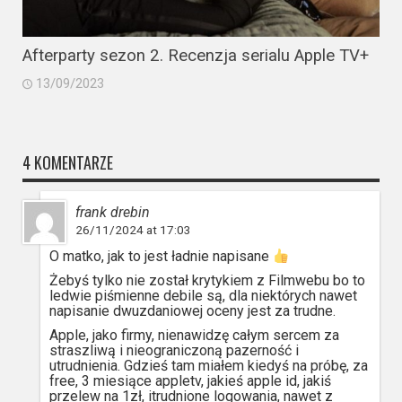
Afterparty sezon 2. Recenzja serialu Apple TV+
13/09/2023
4 KOMENTARZE
frank drebin
26/11/2024 at 17:03
O matko, jak to jest ładnie napisane
Żebyś tylko nie został krytykiem z Filmwebu bo to
ledwie piśmienne debile są, dla niektórych nawet
napisanie dwuzdaniowej oceny jest za trudne.
Apple, jako firmy, nienawidzę całym sercem za
straszliwą i nieograniczoną pazerność i
utrudnienia. Gdzieś tam miałem kiedyś na próbę, za
free, 3 miesiące appletv, jakieś apple id, jakiś
przelew na 1zł, itrudnione logowania, nawet z