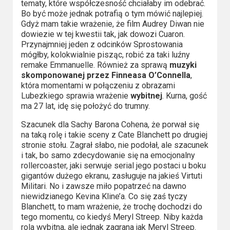
tematy, które współczesność chciałaby im odebrać.
Bo być może jednak potrafią o tym mówić najlepiej.
Gdyż mam takie wrażenie, że film Audrey Diwan nie
dowiezie w tej kwestii tak, jak dowozi Cuaron.
Przynajmniej jeden z odcinków Sprostowania
mógłby, kolokwialnie pisząc, robić za taki luźny
remake Emmanuelle. Również za sprawą
muzyki
skomponowanej przez Finneasa O’Connella
,
która momentami w połączeniu z obrazami
Lubezkiego sprawia wrażenie
wybitnej
. Kurna, gość
ma 27 lat, idę się położyć do trumny.
Szacunek dla Sachy Barona Cohena, że porwał się
na taką rolę i takie sceny z Cate Blanchett po drugiej
stronie stołu. Zagrał słabo, nie podołał, ale szacunek
i tak, bo samo zdecydowanie się na emocjonalny
rollercoaster, jaki serwuje serial jego postaci u boku
gigantów dużego ekranu, zasługuje na jakieś Virtuti
Militari. No i zawsze miło popatrzeć na dawno
niewidzianego Kevina Kline’a. Co się zaś tyczy
Blanchett, to mam wrażenie, że trochę dochodzi do
tego momentu, co kiedyś Meryl Streep. Niby każda
rola wybitna, ale jednak zagrana jak Meryl Streep.