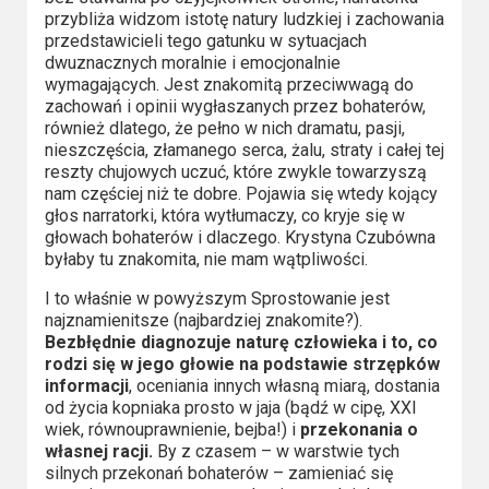
przybliża widzom istotę natury ludzkiej i zachowania
przedstawicieli tego gatunku w sytuacjach
dwuznacznych moralnie i emocjonalnie
wymagających. Jest znakomitą przeciwwagą do
zachowań i opinii wygłaszanych przez bohaterów,
również dlatego, że pełno w nich dramatu, pasji,
nieszczęścia, złamanego serca, żalu, straty i całej tej
reszty chujowych uczuć, które zwykle towarzyszą
nam częściej niż te dobre. Pojawia się wtedy kojący
głos narratorki, która wytłumaczy, co kryje się w
głowach bohaterów i dlaczego. Krystyna Czubówna
byłaby tu znakomita, nie mam wątpliwości.
I to właśnie w powyższym Sprostowanie jest
najznamienitsze (najbardziej znakomite?).
Bezbłędnie diagnozuje naturę człowieka i to, co
rodzi się w jego głowie na podstawie strzępków
informacji
, oceniania innych własną miarą, dostania
od życia kopniaka prosto w jaja (bądź w cipę, XXI
wiek, równouprawnienie, bejba!) i
przekonania o
własnej racji.
By z czasem – w warstwie tych
silnych przekonań bohaterów – zamieniać się