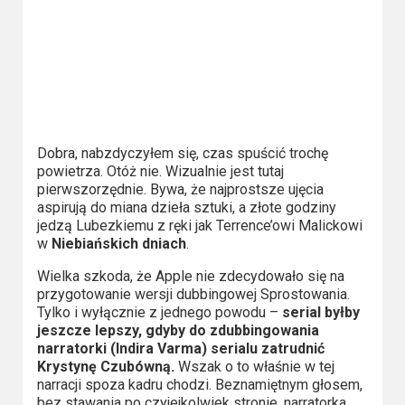
Dobra, nabzdyczyłem się, czas spuścić trochę
powietrza. Otóż nie. Wizualnie jest tutaj
pierwszorzędnie. Bywa, że najprostsze ujęcia
aspirują do miana dzieła sztuki, a złote godziny
jedzą Lubezkiemu z ręki jak Terrence’owi Malickowi
w
Niebiańskich dniach
.
Wielka szkoda, że Apple nie zdecydowało się na
przygotowanie wersji dubbingowej Sprostowania.
Tylko i wyłącznie z jednego powodu –
serial byłby
jeszcze lepszy, gdyby do zdubbingowania
narratorki (Indira Varma) serialu zatrudnić
Krystynę Czubówną.
Wszak o to właśnie w tej
narracji spoza kadru chodzi. Beznamiętnym głosem,
bez stawania po czyjejkolwiek stronie, narratorka