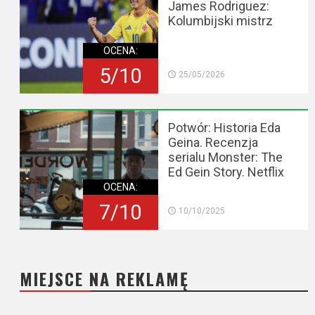
James Rodriguez:
Kolumbijski mistrz
OCENA:
5/10
25/05/2026
Potwór: Historia Eda
Geina. Recenzja
serialu Monster: The
Ed Gein Story. Netflix
OCENA:
7/10
10/10/2025
MIEJSCE NA REKLAMĘ