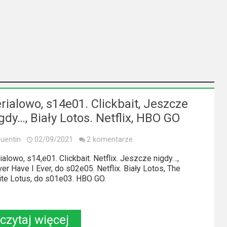
rialowo, s14e01. Clickbait, Jeszcze
gdy…, Biały Lotos. Netflix, HBO GO
uentin
02/09/2021
2 komentarze
ialowo, s14,e01. Clickbait. Netflix. Jeszcze nigdy…,
er Have I Ever, do s02e05. Netflix. Biały Lotos, The
te Lotus, do s01e03. HBO GO.
czytaj więcej