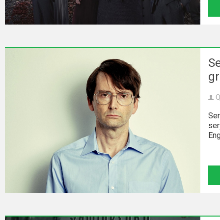
Se
g
Q
Ser
ser
Eng