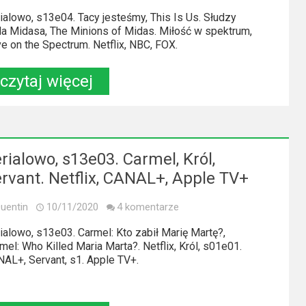
ialowo, s13e04. Tacy jesteśmy, This Is Us. Słudzy
la Midasa, The Minions of Midas. Miłość w spektrum,
e on the Spectrum. Netflix, NBC, FOX.
czytaj więcej
rialowo, s13e03. Carmel, Król,
rvant. Netflix, CANAL+, Apple TV+
uentin
10/11/2020
4 komentarze
ialowo, s13e03. Carmel: Kto zabił Marię Martę?,
mel: Who Killed Maria Marta?. Netflix, Król, s01e01.
AL+, Servant, s1. Apple TV+.