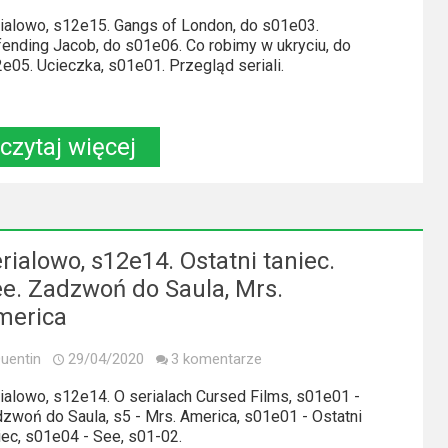
ialowo, s12e15. Gangs of London, do s01e03.
ending Jacob, do s01e06. Co robimy w ukryciu, do
e05. Ucieczka, s01e01. Przegląd seriali.
czytaj więcej
rialowo, s12e14. Ostatni taniec.
e. Zadzwoń do Saula, Mrs.
merica
uentin
29/04/2020
3 komentarze
ialowo, s12e14. O serialach Cursed Films, s01e01 -
zwoń do Saula, s5 - Mrs. America, s01e01 - Ostatni
iec, s01e04 - See, s01-02.