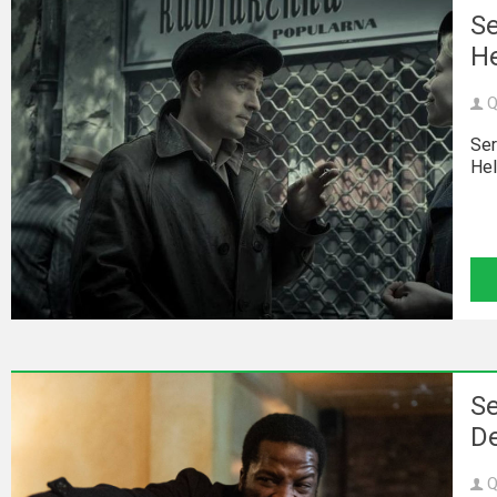
Se
He
Q
Ser
Hel
Se
D
Q