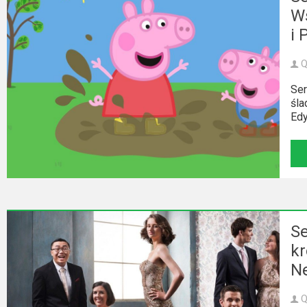
W
Video
i 
Apple
Q
TV
+
Ser
śla
Disney+
Edy
HBO
Max
Netflix
Sky
Se
Showtime
kr
Ne
Podsumowania
Q