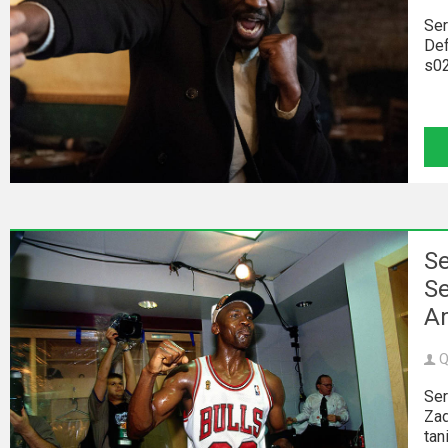
Ser
Def
s02
Se
Se
A
Q
Ser
Zad
tan