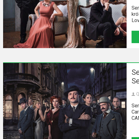
2023
Ser
kró
2022
Lov
2021
2020
2019
2018
Se
Se
2016
Q
2017
Ser
Car
2015
CAN
2014