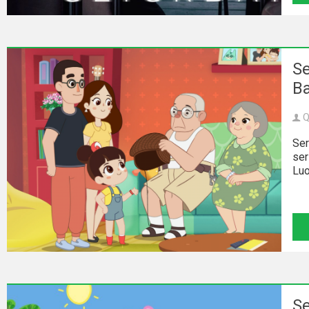
Kino
polskie
Komedie
Se
Korea
Ba
Południowa
Q
Filmy
Ser
oparte
ser
na
Luo
faktach
Thrillery
Streaming
Amazon
Se
Prime