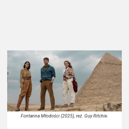
Kategorie
Bollywood
&
s-
ka
Filmy
dokumentalne
Horrory
Kino
azjatyckie
Kino
europejskie
Fontanna Młodości (2025), reż. Guy Ritchie.