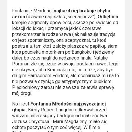
Fontannie Młodości
najbardziej brakuje chyba
serca
(dziwnie napisałeś „scenariusza”).
Odbębnia
kolejne segmenty opowieści, skacze po świecie od
lokacji do lokacji, przemyca jakieś czerstwe
przekomarzania rodzeństwa (jak nakazuje tradycja
on jest spontaniczny, ona sceptyczna), tu ktoś
postrzela, tam ktoś założy płaszcz w pepitkę, siam
ktoś poucieka motorkiem po Bangkoku i jedziemy
dalej, bo czas nagli do nędznego finału. Natalie
Portman źle się czuje w swojej postaci i nawet tego
nie ukrywa, John Krasinski robi, co może, aby być
drugim Harrisonem Fordem, ale scenariusz mu na to
nie pozwala czyniąc go antypatycznym bubkiem.
Pięciodniowy zarost nie zawsze załatwia sprawę,
mój drogi.
No i jest
Fontanna Młodości najzwyczajniej
głupia.
Kiedy Robert Langdon odkrywał przed
widzami interesujący background małżeństwa
Jezusa Chrystusa i Marii Magdaleny, miało się
ochotę poczytać o tym coś więcej. W filmie