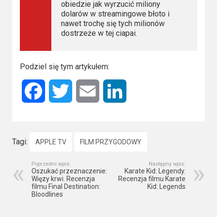
obiedzie jak wyrzucić miliony
dolarów w streamingowe błoto i
nawet trochę się tych milionów
dostrzeże w tej ciapai.
Podziel się tym artykułem:
Facebook
Twitter
Email
LinkedIn
Tagi:
APPLE TV
FILM PRZYGODOWY
Poprzedni wpis:
Następny wpis:
Oszukać przeznaczenie:
Karate Kid: Legendy.
Więzy krwi. Recenzja
Recenzja filmu Karate
filmu Final Destination:
Kid: Legends
Bloodlines