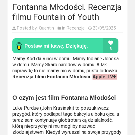
Kino
Fontanna Młodości. Recenzja
polskie
filmu Fountain of Youth
Komedie
Posted by:
Quentin
in
Recenzje
23/05/2025
Korea
Południowa
Filmy
Mamy Kod da Vinci w domu. Mamy Indianę Jonesa
w domu. Mamy Skarb narodów w domu. A tak
oparte
naprawdę to nie mamy nic w domu, pusta lodówka.
na
Recenzja filmu Fontanna Młodości.
Apple TV+.
faktach
Thrillery
O czym jest film Fontanna Młodości
Luke Purdue (John Krasinski) to poszukiwacz
Streaming
przygód, który podłapał tego bakcyla u boku ojca, a
teraz sam kontynuuje globtroterską działalność,
Amazon
którą nieprzychylni mu mogliby nazwać
złodziejstwem. Kiedyś wyruszał na swoje przygody
Prime