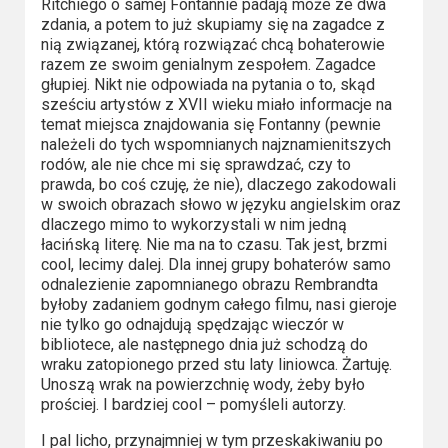
Ritchiego o samej Fontannie padają może ze dwa
zdania, a potem to już skupiamy się na zagadce z
nią związanej, którą rozwiązać chcą bohaterowie
razem ze swoim genialnym zespołem. Zagadce
głupiej. Nikt nie odpowiada na pytania o to, skąd
sześciu artystów z XVII wieku miało informacje na
temat miejsca znajdowania się Fontanny (pewnie
należeli do tych wspomnianych najznamienitszych
rodów, ale nie chce mi się sprawdzać, czy to
prawda, bo coś czuję, że nie), dlaczego zakodowali
w swoich obrazach słowo w języku angielskim oraz
dlaczego mimo to wykorzystali w nim jedną
łacińską literę. Nie ma na to czasu. Tak jest, brzmi
cool, lecimy dalej. Dla innej grupy bohaterów samo
odnalezienie zapomnianego obrazu Rembrandta
byłoby zadaniem godnym całego filmu, nasi gieroje
nie tylko go odnajdują spędzając wieczór w
bibliotece, ale następnego dnia już schodzą do
wraku zatopionego przed stu laty liniowca. Żartuję.
Unoszą wrak na powierzchnię wody, żeby było
prościej. I bardziej cool – pomyśleli autorzy.
I pal licho, przynajmniej w tym przeskakiwaniu po