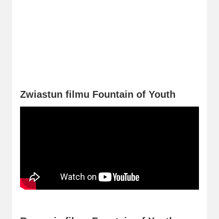
2023
2022
2021
2020
2019
Zwiastun filmu Fountain of Youth
2018
2016
2017
2015
2014