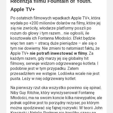
Recenzja filmu Fountain of Youth.
Apple TV+
Po ostatnich filmowych wpadkach Apple TV+, która
wydała po +200 milionów dolarów na filmy, które jej
się nie zwróciły, włodarze platformy poszli po
rozum do głowy i tym razem… nie ogłosili, ile
kosztowała ich Fontanna Młodości. Efekt będzie
więc ten sam – stracą duże pieniądze – ale się o
tym nie dowiemy. Nie zmieni to natomiast faktu, że
Apple TV+
nie potrafi inwestować w filmy.
Za
każdym razem, gdy marzy jej się globalny hit
filmowy, serwuje widzom odgrzewanego kotleta. I
podobnie jest w tym przypadku. Zatem
przesadziłem we wstępie. Lodówka wcale nie jest
pusta. Leży w niej odgrzewany kotlet.
Na pierwszy rzut oka wszystko powinno się spinać.
Niby Guy Ritchie, który wyreżyserował Fontannę
Młodości, ma na swoim koncie kilka niewypałów, ale
jednak ogólnie jest to porządny reżyser, po którym
można spodziewać się fajnej rozrywki. W teorii John
Krasinski i Natalie Portman nie traciliby czasu na