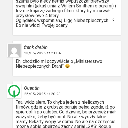
szumu było kiedy netflix wypuszczał pierwszy
swój film (jakaś ujnia z Willem Smithem o ogrami) i
też nie kojarzę żadnego filmu, który by mi urwał
przysłowiowe 4 litery.
Oglądałeś wspomnianą Ligę Niebezpiecznych …?
Bo nie widz| Twojej oceny.
frank drebin
23/05/2025 at 21:04
Eh, chodziło mi oczywiście o „Ministerstwo
Niebezpiecznych Drani”
Quentin
25/05/2025 at 20:23
Taa, widziałem. To chyba jeden z nielicznych
filmów, gdzie z grubsza panuje pełna zgoda, iż go
spierdolili po całości. Co dziwne, bo przecież miał
wszystko, żeby być cool. No ale wyszły takie
mamy Bękarty wojny w domu. No ale na szczęście
można sobie obejrzeć zacny serial „SAS: Rogue