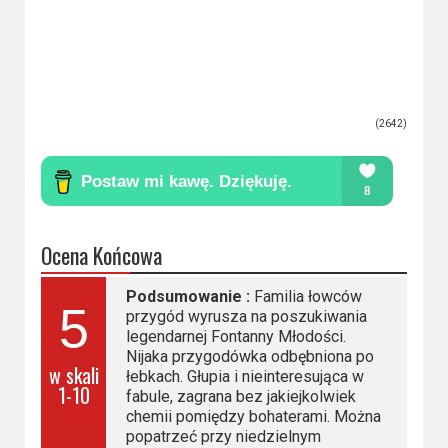
(2642)
Ocena Końcowa
Podsumowanie :
Familia łowców
5
przygód wyrusza na poszukiwania
legendarnej Fontanny Młodości.
Nijaka przygodówka odbębniona po
w skali
łebkach. Głupia i nieinteresująca w
1-10
fabule, zagrana bez jakiejkolwiek
chemii pomiędzy bohaterami. Można
popatrzeć przy niedzielnym