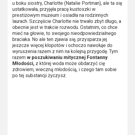
u boku siostry, Charlotte (Natalie Portman), ale ta się
Video
ustatkowała, przyjęła pracę kustoszki w
prestiżowym muzeum i osiadła na rodzinnych
Apple
laurach. Szczęście Charlotte nie trwało zbyt długo, a
obecnie jest w trakcie rozwodu. Ostatnim, co chce
TV
mieć na głowie, to swojego nieodpowiedzialnego
+
braciaka. No ale ten zjawia się, przysparza jej
jeszcze więcej kłopotów i ochoczo nawołuje do
Disney+
wyruszenia razem z nim na kolejną przygodę. Tym
razem
w poszukiwaniu mitycznej Fontanny
Młodości,
z której woda może obdarzyć cię
HBO
zdrowiem, wieczną młodością, i czego tam sobie
Max
po tej substancji życzysz.
Netflix
Sky
Showtime
Podsumowania