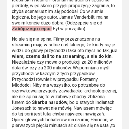
pierdoły, więc skoro przyjęli propozycję zagrania, to
chyba scenariusz im się podobał. Co w sumie
logiczne, bo jego autor, James Vanderbilt, ma na
swoim koncie dużo dobra. (Odczepcie się od
Zabójczego rejsu!
Był w porządku).
No ale się nie spina. Filmy przeznaczone na
streaming mają w sobie coś takiego, że kiedy się je
widzi, do głowy przychodzi taka oto myśl: no tak,
już
wiem, czemu dali to na streaming, a nie do kin.
Niezależnie czy mowa o produkcji za 20 milionów
dolarów, czy za 200 milionów. Wspomniana myśl
przychodzi w każdym z tych przypadków.
Przychodzi również w przypadku Fontanny
Młodości. Niby ma wszystko, co potrzebne do
rozrywkowej przygody zawadiacko-archeologicznej,
ale nie spina się to w zabawę choćby zbliżoną
funem do
Skarbu narodów
, bo o starych Indianach
Jonesach to nawet nie mówię. Nawiasem mówiąc
do tej serii jest tutaj chyba najwięcej nawiązań.
Ojciec głównych bohaterów ma na imię Harrison, w
pierwszych pięciu minutach aż ciśnie się na usta „to