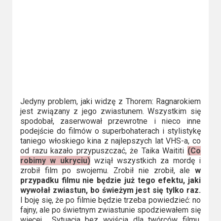
Video
Apple
TV
+
Disney+
Jedyny problem, jaki widzę z Thorem: Ragnarokiem
HBO
jest związany z jego zwiastunem. Wszystkim się
Max
spodobał, zaserwował przewrotne i nieco inne
podejście do filmów o superbohaterach i stylistykę
taniego włoskiego kina z najlepszych lat VHS-a, co
Netflix
od razu kazało przypuszczać, że Taika Waititi
(Co
robimy w ukryciu)
wziął wszystkich za mordę i
Sky
zrobił film po swojemu. Zrobił nie zrobił, ale
w
Showtime
przypadku filmu nie będzie już tego efektu, jaki
wywołał zwiastun, bo świeżym jest się tylko raz.
I boję się, że po filmie będzie trzeba powiedzieć: no
Podsumowania
fajny, ale po świetnym zwiastunie spodziewałem się
więcej… Sytuacja bez wyjścia dla twórców filmu.