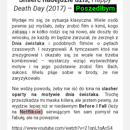
Death Day (2017)
–
Poszedłbym
Wydaje mi się, że sytuacja klasyczna. Wiele osób
pewnie już myślało, żeby zrobić film o kimś, kogo
zabijają i w kółko rodzi się na nowo, ale doszły do
wniosku, że każdy im będzie zarzucał, że zerżnęli z
Dnia świstaka
i podobnych filmów o pętlach
czasowych. I rezygnowali. A tymczasem ktoś nie
zrezygnował i okazało się, że wcale nie trzeba
kombinować – wystarczy wziąć wyświechtany
motyw i na jego podstawie zrobić film. Bach,
sukces. Wielu pluje sobie w brody, że nie
zaryzykowało.
Nie widzę powodu, żeby nie iść do kina na
slasher
oparty na motywie dnia świstaka.
Trochę
przeszkadza mi maska killera, ale jestem pewny, że
wyjdzie lepiej niż w niedawnym
Before I Fall
(leży
na
Netfliksie)
serwującym ten sam pomysł na
fabułę, ale na poważnie.
https://www.youtube.com/watch?v=21gnLfqAcS4