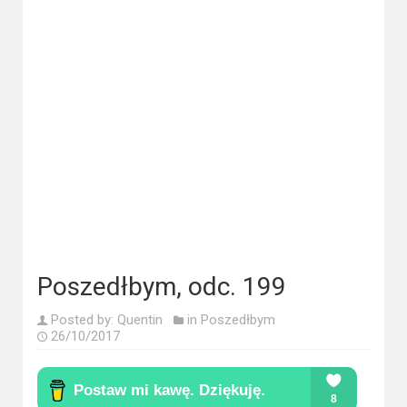
Kategorie
Bollywood
&
s-
ka
Filmy
dokumentalne
Horrory
Kino
Poszedłbym, odc. 199
azjatyckie
Posted by:
Quentin
in
Poszedłbym
Kino
26/10/2017
europejskie