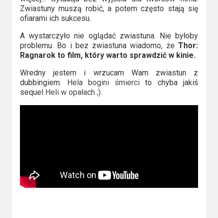
2023
Zwiastuny muszą robić, a potem często stają się
ofiarami ich sukcesu.
2022
A wystarczyło nie oglądać zwiastuna. Nie byłoby
problemu. Bo i bez zwiastuna wiadomo, że
Thor:
2021
Ragnarok to film, który warto sprawdzić w kinie.
2020
Wredny jestem i wrzucam Wam zwiastun z
dubbingiem.
Hela bogini śmierci
to chyba jakiś
2019
sequel
Heli w opałach ;).
2018
2016
2017
2015
2014