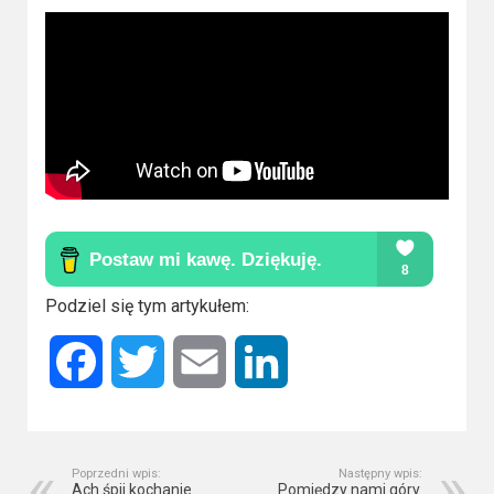
Podziel się tym artykułem:
Facebook
Twitter
Email
LinkedIn
Poprzedni wpis:
Następny wpis:
Ach śpij kochanie.
Pomiędzy nami góry.