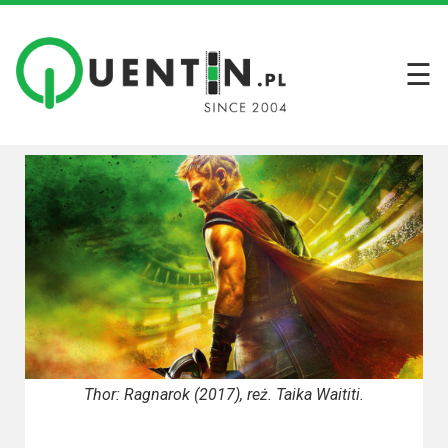
☰
Filmy
Wszystkie
recenzje
filmów
Krótkie
recenzje
Seriale
Wszystkie
recenzje
Thor: Ragnarok (2017), reż. Taika Waititi.
seriali