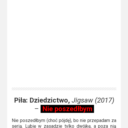
Piła: Dziedzictwo,
Jigsaw (2017)
–
Nie poszedłbym
Nie poszedłbym (choć pójdę), bo nie przepadam za
serią. Lubię w zasadzie tylko dwójkę, a poza nią