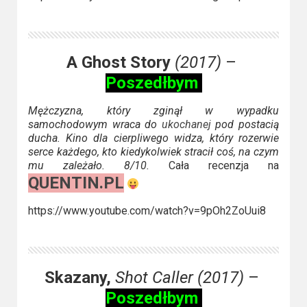
A Ghost Story
(2017)
–
Poszedłbym
Mężczyzna, który zginął w wypadku
samochodowym wraca do
ukochanej
pod postacią
ducha. Kino dla cierpliwego widza, który rozerwie
serce każdego, kto kiedykolwiek stracił coś, na czym
mu zależało. 8/10.
Cała recenzja na
QUENTIN.PL
https://www.youtube.com/watch?v=9pOh2ZoUui8
Skazany,
Shot Caller (2017)
–
Poszedłbym