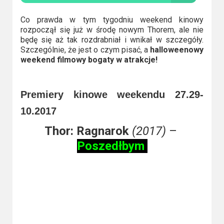
Kino
polskie
Co prawda w tym tygodniu weekend kinowy
rozpoczął się już w środę nowym Thorem, ale nie
Komedie
będę się aż tak rozdrabniał i wnikał w szczegóły.
Szczególnie, że jest o czym pisać, a
halloweenowy
Korea
weekend filmowy bogaty w atrakcje!
Południowa
Premiery kinowe weekendu 27.29-
Filmy
oparte
10.2017
na
Thor: Ragnarok
(2017)
–
faktach
Poszedłbym
Thrillery
Streaming
Amazon
Prime