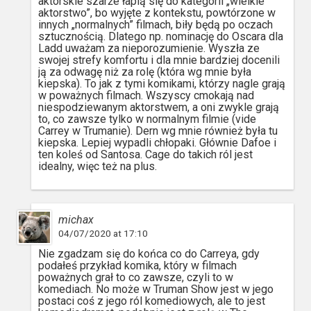
aktorskie szarże łapią się do kategorii „wielkie
aktorstwo”, bo wyjęte z kontekstu, powtórzone w
innych „normalnych” filmach, biły będą po oczach
sztucznością. Dlatego np. nominację do Oscara dla
Ladd uważam za nieporozumienie. Wyszła ze
swojej strefy komfortu i dla mnie bardziej docenili
ją za odwagę niż za rolę (która wg mnie była
kiepska). To jak z tymi komikami, którzy nagle grają
w poważnych filmach. Wszyscy cmokają nad
niespodziewanym aktorstwem, a oni zwykle grają
to, co zawsze tylko w normalnym filmie (vide
Carrey w Trumanie). Dern wg mnie również była tu
kiepska. Lepiej wypadli chłopaki. Głównie Dafoe i
ten koleś od Santosa. Cage do takich ról jest
idealny, więc też na plus.
michax
04/07/2020 at 17:10
Nie zgadzam się do końca co do Carreya, gdy
podałeś przykład komika, który w filmach
poważnych grał to co zawsze, czyli to w
komediach. No może w Truman Show jest w jego
postaci coś z jego ról komediowych, ale to jest