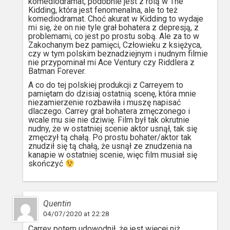
komediodramat, podobnie jest z rolą w The
Kidding, która jest fenomenalna, ale to też
komediodramat. Choć akurat w Kidding to wydaje
mi się, że on nie tyle grał bohatera z depresją, z
problemami, co jest po prostu sobą. Ale za to w
Zakochanym bez pamięci, Człowieku z księżyca,
czy w tym polskim beznadziejnym i nudnym filmie
nie przypominał mi Ace Ventury czy Riddlera z
Batman Forever.
A co do tej polskiej produkcji z Carreyem to
pamiętam do dzisiaj ostatnią scenę, która mnie
niezamierzenie rozbawiła i muszę napisać
dlaczego. Carrey grał bohatera zmęczonego i
wcale mu sie nie dziwię. Film był tak okrutnie
nudny, że w ostatniej scenie aktor usnął, tak się
zmęczył tą chałą. Po prostu bohater/aktor tak
znudził się tą chałą, że usnął ze znudzenia na
kanapie w ostatniej scenie, więc film musiał się
skończyć
Quentin
04/07/2020 at 22:28
Carrey potem udowodnił, że jest więcej niż