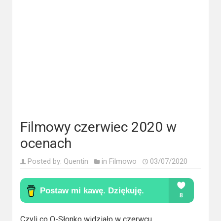
Kategorie
Bollywood
&
s-
ka
Filmy
dokumentalne
Filmowy czerwiec 2020 w
Horrory
ocenach
Kino
azjatyckie
Posted by:
Quentin
in
Filmowo
03/07/2020
Kino
europejskie
Czyli co Q-Słonko widziało w czerwcu.