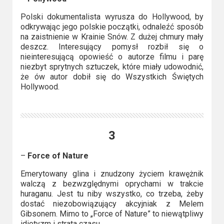
Polski dokumentalista wyrusza do Hollywood, by
odkrywając jego polskie początki, odnaleźć sposób
na zaistnienie w Krainie Snów. Z dużej chmury mały
deszcz. Interesujący pomysł rozbił się o
nieinteresującą opowieść o autorze filmu i parę
niezbyt sprytnych sztuczek, które miały udowodnić,
że ów autor dobił się do Wszystkich Świętych
Hollywood.
3
–
Force of Nature
Emerytowany glina i znudzony życiem krawężnik
walczą z bezwzględnymi oprychami w trakcie
huraganu. Jest tu niby wszystko, co trzeba, żeby
dostać niezobowiązujący akcyjniak z Melem
Gibsonem. Mimo to „Force of Nature” to niewątpliwy
idiotyzm i strata czasu.