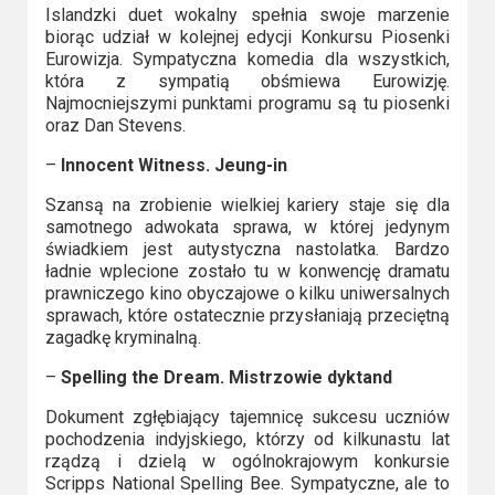
Islandzki duet wokalny spełnia swoje marzenie
biorąc udział w kolejnej edycji Konkursu Piosenki
Eurowizja. Sympatyczna komedia dla wszystkich,
która z sympatią obśmiewa Eurowizję.
Najmocniejszymi punktami programu są tu piosenki
oraz Dan Stevens.
–
Innocent Witness. Jeung-in
Szansą na zrobienie wielkiej kariery staje się dla
samotnego adwokata sprawa, w której jedynym
świadkiem jest autystyczna nastolatka. Bardzo
ładnie wplecione zostało tu w konwencję dramatu
prawniczego kino obyczajowe o kilku uniwersalnych
sprawach, które ostatecznie przysłaniają przeciętną
zagadkę kryminalną.
–
Spelling the Dream. Mistrzowie dyktand
Dokument zgłębiający tajemnicę sukcesu uczniów
pochodzenia indyjskiego, którzy od kilkunastu lat
rządzą i dzielą w ogólnokrajowym konkursie
Scripps National Spelling Bee. Sympatyczne, ale to