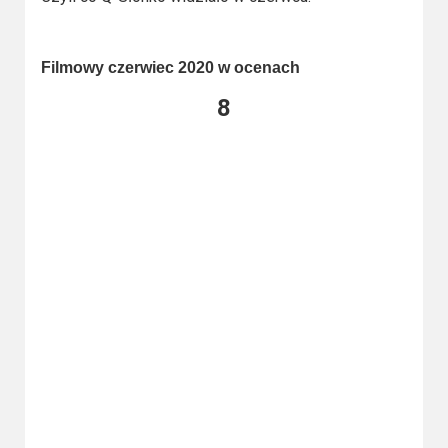
Kino
polskie
Filmowy czerwiec 2020 w ocenach
Komedie
8
Korea
Południowa
Filmy
oparte
na
faktach
Thrillery
Streaming
Amazon
Prime