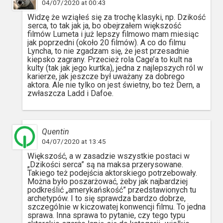
04/07/2020 at 00:43
Widzę że wziąłeś się za trochę klasyki, np. Dzikość
serca, to tak jak ja, bo obejrzałem większość
filmów Lumeta i już lepszy filmowo mam miesiąc
jak poprzedni (około 20 filmów). A co do filmu
Lyncha, to nie zgadzam się, że jest przesadnie
kiepsko zagrany. Przecież rola Cage’a to kult na
kulty (tak jak jego kurtka), jedna z najlepszych ról w
karierze, jak jeszcze był uważany za dobrego
aktora. Ale nie tylko on jest świetny, bo też Dern, a
zwłaszcza Ladd i Dafoe.
Quentin
04/07/2020 at 13:45
Większość, a w zasadzie wszystkie postaci w
„Dzikości serca” są na maksa przerysowane.
Takiego też podejścia aktorskiego potrzebowały.
Można było poszarżować, żeby jak najbardziej
podkreślić „amerykańskość” przedstawionych tu
archetypów. I to się sprawdza bardzo dobrze,
szczególnie w kiczowatej konwencji filmu. To jedna
sprawa. Inna sprawa to pytanie, czy tego typu