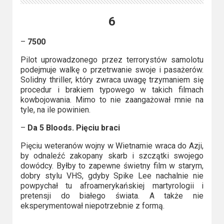
6
–
7500
Pilot uprowadzonego przez terrorystów samolotu
podejmuje walkę o przetrwanie swoje i pasażerów.
Solidny thriller, który zwraca uwagę trzymaniem się
procedur i brakiem typowego w takich filmach
kowbojowania. Mimo to nie zaangażował mnie na
tyle, na ile powinien.
–
Da 5 Bloods. Pięciu braci
Pięciu weteranów wojny w Wietnamie wraca do Azji,
by odnaleźć zakopany skarb i szczątki swojego
dowódcy. Byłby to zapewne świetny film w starym,
dobry stylu VHS, gdyby Spike Lee nachalnie nie
powpychał tu afroamerykańskiej martyrologii i
pretensji do białego świata. A także nie
eksperymentował niepotrzebnie z formą.