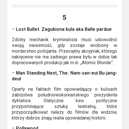
5
–
Lost Bullet. Zagubiona kula aka Balle pardue
Zdolny mechanik kryminalista musi udowodnić
swoją niewinność, gdy zostaje wrobiony w
morderstwo policjanta. Przeciętny akcyjniak, którego
nakręcenie nie ma żadnego prawa bytu w dobie tak
dopracowanych produkcji jak m.in. „Atomic Blonde”.
–
Man Standing Next, The. Nam-san-eui Bu-jang-
deul
Oparty na faktach film opowiadający o kulisach
zabójstwa południowokoreańskiego prezydenta
dyktatora. Statyczne kino polityczne
przypominające sztukę teatralną, które
przyporządkować należy do filmów dla widzów,
którzy dobrze znają realia opowiadanej historii.
–
Pollywood