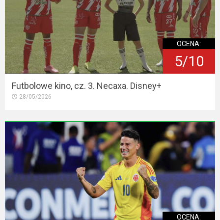
OCENA:
5/10
Futbolowe kino, cz. 3. Necaxa. Disney+
28/05/2026
OCENA: