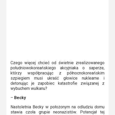
2023
2022
2021
2020
2019
2018
Czego więcej chcieć od świetnie zrealizowanego
południowokoreańskiego akcyjniaka o saperze,
2016
którzy współpracując z północnokoreańskim
szpiegiem musi ukraść głowice nuklearne i
2017
detonując je zapobiec katastrofie związanej z
wybuchem wulkanu?
2015
–
Becky
2014
Nastoletnia Becky w położonym na odludziu domu
stawia czoła grupie neonazistów. Potencjał tej