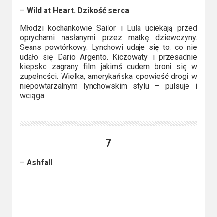
Video
–
Wild at Heart. Dzikość serca
Młodzi kochankowie Sailor i
Lula
uciekają przed
Apple
oprychami nasłanymi przez matkę dziewczyny.
TV
Seans powtórkowy. Lynchowi udaje się to, co nie
udało się Dario Argento. Kiczowaty i przesadnie
+
kiepsko zagrany film jakimś cudem broni się w
zupełności. Wielka, amerykańska opowieść drogi w
Disney+
niepowtarzalnym lynchowskim stylu – pulsuje i
wciąga.
HBO
Max
Netflix
7
Sky
–
Ashfall
Showtime
Podsumowania