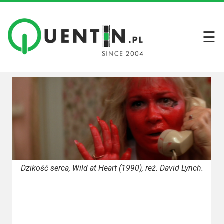
☰
Filmy
Wszystkie
recenzje
filmów
Krótkie
recenzje
Seriale
Dzikość serca, Wild at Heart (1990), reż. David Lynch.
Wszystkie
recenzje
seriali