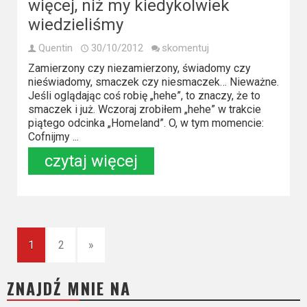
więcej, niż my kiedykolwiek
wiedzieliśmy
Quentin
30/10/2012
skomentuj
Zamierzony czy niezamierzony, świadomy czy
nieświadomy, smaczek czy niesmaczek… Nieważne.
Jeśli oglądając coś robię „hehe”, to znaczy, że to
smaczek i już. Wczoraj zrobiłem „hehe” w trakcie
piątego odcinka „Homeland”. O, w tym momencie:
Cofnijmy ...
czytaj więcej
1
2
»
ZNAJDŹ MNIE NA