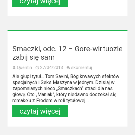
czytaj więcej
Video
Apple
TV
+
Smaczki, odc. 12 – Gore-wirtuozie
Disney+
zabij się sam
HBO
Quentin
27/04/2013
skomentuj
Max
Ale głupi tytuł… Tom Savini, Bóg krwawych efektów
specjalnych i Seks Maszyna w jednym. Dzisiaj w
Netflix
zapomnianych nieco „Smaczkach” straci dla nas
głowę. Oto „Maniak”, który niedawno doczekał się
Sky
remake’u z Frodem w roli tytułowej ...
Showtime
czytaj więcej
Podsumowania