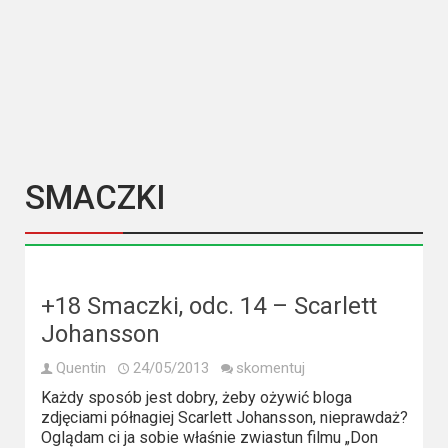
Kategorie
Bollywood
&
s-
ka
Filmy
SMACZKI
dokumentalne
Horrory
Kino
+18 Smaczki, odc. 14 – Scarlett
azjatyckie
Johansson
Quentin
24/05/2013
skomentuj
Kino
Każdy sposób jest dobry, żeby ożywić bloga
europejskie
zdjęciami półnagiej Scarlett Johansson, nieprawdaż?
Oglądam ci ja sobie właśnie zwiastun filmu „Don