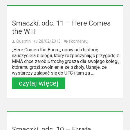
2023
2022
Smaczki, odc. 11 – Here Comes
2021
the WTF
2020
Quentin
28/02/2013
skomentuj
„Here Comes the Boom„ opowiada historię
2019
nauczyciela biologii, który rozpoczynając przygodę z
MMA chce zarobić trochę grosza dla swojego kolegi,
2018
któremu grozi zwolnienie ze szkoły. Uznaje, że
wystarczy załapać się do UFC i tam za ...
2016
czytaj więcej
2017
2015
2014
Smaczki, odc. 10 – Errata