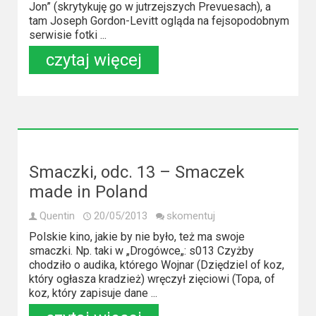
Kino
Jon” (skrytykuję go w jutrzejszych Prevuesach), a
polskie
tam Joseph Gordon-Levitt ogląda na fejsopodobnym
serwisie fotki ...
Komedie
czytaj więcej
Korea
Południowa
Filmy
oparte
Smaczki, odc. 13 – Smaczek
na
made in Poland
faktach
Quentin
20/05/2013
skomentuj
Thrillery
Polskie kino, jakie by nie było, też ma swoje
smaczki. Np. taki w „Drogówce„: s013 Czyżby
Streaming
chodziło o audika, którego Wojnar (Dziędziel of koz,
który ogłasza kradzież) wręczył zięciowi (Topa, of
Amazon
koz, który zapisuje dane ...
Prime