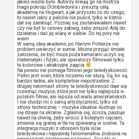
jakieś ważne było. Autorzy kreują go na mistrza
magii pokroju DUmbledore’a i zresztą całą
akademię na Hogwart, a jak przyszło co do czego,
to nawet iskry z palców nie puścił, tylko w klatce
dał się zamknąć. Później się zastanawiałem nawet
czy nie był to celowy zabieg, żeby zmusić Adę do
działania i dać jej wiarę w siebie. Do tej pory nie
wiem.
W samą ideę akademii, po Harrym Potterze nie
problem uwierzyć w sumie. Można przyjąć śmiałe
założenie, że być może poza kamerami uczyli się
matematyki i fizyki, ale operatorzy filmowali tylko
te kolorowe i atrakcyjne zajęcia
Na pewno nie pomaga filmowi jego teledyskowość.
Pełno jest scen, które niczemu nie służą. Są, bo są,
bardzo ładne, ale kompletnie niepotrzebne. Z
drugiej natomiast strony ta teledyskowość daje się
rozwinąć muzyce, która jest nie tylko najlepsza w
polskim filmie, ale lepsza od wielu amerykańskich.
I nie chodzi mi o samą artystyczność, tylko od
strony technicznej – muzyka idealnie ilustruje co
się dzieje na ekranie. Zgłaśnia się, ścisza, pauzuje
nawet na chwilę, żeby wrócić z kolejnym cięciem,
zmienia się granej w tle na śpiewaną w scenie. Ta
integracja muzyki z obrazem była iście
teledyskowa i naprawdę fenomenalnie zrobiona na
najwyższym światowym poziomie. Zresztą w