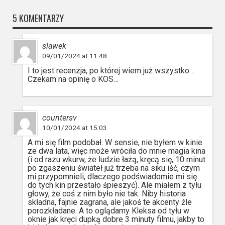
5 KOMENTARZY
slawek
09/01/2024 at 11:48
I to jest recenzja, po której wiem już wszystko…
Czekam na opinię o KOS…
countersv
10/01/2024 at 15:03
A mi się film podobał. W sensie, nie byłem w kinie
ze dwa lata, więc może wróciła do mnie magia kina
(i od razu wkurw, że ludzie łażą, kręcą się, 10 minut
po zgaszeniu świateł już trzeba na siku iść, czym
mi przypomnieli, dlaczego podświadomie mi się
do tych kin przestało śpieszyć). Ale miałem z tyłu
głowy, że coś z nim było nie tak. Niby historia
składna, fajnie zagrana, ale jakoś te akcenty źle
porozkładane. A to oglądamy Kleksa od tyłu w
oknie jak kręci dupką dobre 3 minuty filmu, jakby to