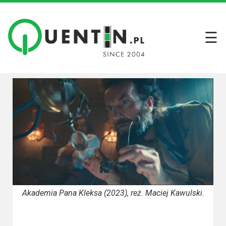
☰
Filmy
Wszystkie
recenzje
filmów
Krótkie
recenzje
Seriale
Wszystkie
recenzje
Akademia Pana Kleksa (2023), reż. Maciej Kawulski.
seriali