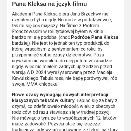
Pana Kleksa na język filmu
Akademii Pana Kleksa pióra Jana Brzechwy nie
czytałem chyba nigdy. No może w podstawówce,
tak mi się coś majaczy. Na filmie z Piotrem
Fronczewskim w roli tytułowej byłem w kinie i
bardzo mi się podobał (choć
Podróże Pana Kleksa
bardziej). Nie jest to jednak ten typ produkcji, do
której wracałbym z sentymentem co roku, by
przypomnieć sobie czasy dzieciństwa. Poza
urywkami nie wróciłem do niej potem w zasadzie
nigdy, więc nie miałem żadnych uprzedzeń przed
wersją A.D. 2024 wyreżyserowaną przez Macieja
Kawulskiego. Tabula rasa, nie będę porównywał, rób
swoje, MMA-chłopaku!
Nowe czasy wymagają nowych interpretacji
klasycznych tekstów kultury.
Łapiąc się za bary z
czymś, co zdefiniowało młodość wielu z obecnych
rodziców, od razu stawiasz się w trudnej pozycji.
Nie mówiąc o tym, że to współczesnych 12-latków
masz zadowolić. Pozycja staje się jeszcze
trudniejsza, gdy wziąć pod uwagę, że tekst, na który