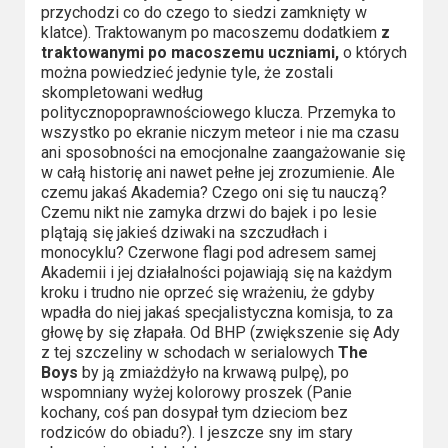
przychodzi co do czego to siedzi zamknięty w
klatce). Traktowanym po macoszemu dodatkiem
z
traktowanymi po macoszemu uczniami,
o których
można powiedzieć jedynie tyle, że zostali
skompletowani według
politycznopoprawnościowego klucza. Przemyka to
wszystko po ekranie niczym meteor i nie ma czasu
ani sposobności na emocjonalne zaangażowanie się
w całą historię ani nawet pełne jej zrozumienie. Ale
czemu jakaś Akademia? Czego oni się tu nauczą?
Czemu nikt nie zamyka drzwi do bajek i po lesie
plątają się jakieś dziwaki na szczudłach i
monocyklu? Czerwone flagi pod adresem samej
Akademii i jej działalności pojawiają się na każdym
kroku i trudno nie oprzeć się wrażeniu, że gdyby
wpadła do niej jakaś specjalistyczna komisja, to za
głowę by się złapała. Od BHP (zwiększenie się Ady
z tej szczeliny w schodach w serialowych
The
Boys
by ją zmiażdżyło na krwawą pulpę), po
wspomniany wyżej kolorowy proszek (Panie
kochany, coś pan dosypał tym dzieciom bez
rodziców do obiadu?). I jeszcze sny im stary