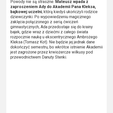
Powody nie są straszne.
Mateusz wpada z
Video
zaproszeniem Ady do Akademii Pana Kleksa,
bajkowej uczelni
, którą kiedyś ukończyli rodzice
Apple
dziewczynki. Po wypowiedzeniu magicznego
zaklęcia połączonego z serią ćwiczeń
TV
gimnastycznych, Ada przedostaje się do krainy
+
bajek, gdzie wraz z dziećmi z całego świata
rozpocznie naukę u ekscentrycznego Ambrożego
Kleksa (Tomasz Kot). Nie będzie jej jednak dane
Disney+
dokończyć semestru, bo wkrótce istnienie Akademii
jest zagrożone przez krwiożercze wilkusy pod
HBO
przewodnictwem Danuty Stenki.
Max
Netflix
Sky
Showtime
Podsumowania