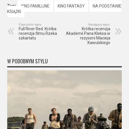
Tagi:
KINO FAMILIJNE
KINO FANTASY
NA PODSTAWIE
KSIĄŻKI
Poprzedni wpis:
Następny wpis:
Full River Red. Krótka
Krótka recenzja
recenzja filmu Rzeka
Akademii Pana Kleksa w
szkarłatu
reżyserii Macieja
Kawulskiego
W PODOBNYM STYLU