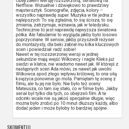
Obejrzałem wersję rozszerzoną, serialową na
Netflixie. Wizualnie i dźwiękowo to prawdziwy
majstersztyk. Scenografie, zdjęcia, kolory –
wszystko naprawdę super. Muzyka w tle jedna z
najlepszych. To się zgłaśnia, to się ścisza, to się
zmienia, zatrzymuje, wznawia, jak w teledysku.
Technicznie to jest naprawdę najwyższa światowa
półka. Ale fabularnie to wygląda jakby było losowo
poprzycinane. W sensie, jakby przyszedł reżyser
do montażysty, dla beki zabrał mu kilka kluczowych
scen i powiedział: radź sobie!
Nawet w tej rozszerzonej wersji w jednej
sekundzie mają wejść Wilkowcy i nagle Kleks już
siedzi w klatce, nie wiadomo nawet jak. W którejś z
następnych scen Ada mówi, że nawet jak uwolni
Wilkowca spod złego wpływu królowej, to ona siłą
księżyca ponownie go mota. Pamiętam tę scenę z
filmu, ale tu jej nie było. Nie było też sceny
Mateusza, co tam się stało, co w filmie było. Jakby
serial był tylko dla tych, co obejrzeli film. A te
odcinki wcale nie są jakoś specjalnie długie, więc
można było zrobić po 10 minut dłuższy każdy, albo
dodać jeden i może byłoby to bardziej spójne.
SKOMENTUJ