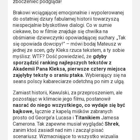
zboczeniec podgląda!
Brakowi wciągającej emocjonalnie i wypolerowanej
do ostatniej dziury fabularnej historii towarzyszą
niespecjalnie błyskotliwe dialogi. Co w sumie
ciekawe, bo w filmie znajduje się chwilka na
obśmianie dziewczynki opowiadającej suchary. „Tak
się opowiada dowcipy!” – mówi bodaj Mateusz w
jednej ze scen, gdy Kleks rzuca tekstem, a ty sobie
myślisz: WTF? Dość powiedzieć, że
gdyby
sporządzić ranking najlepszych tekstów z
Akademii Pana Kleksa, pierwsze cztery miejsca
zajęłyby teksty o sraniu ptaka.
Wybierający się na
seans polscy kabareciarze odetchną po nim z ulgą.
Zamiast historii, Kawulski, za przeproszeniem, ale
pozostając w klimacie jego filmu, postanowił
nasrać do niego wszystkiego, co wydaje się być
bajkowe,
łącznie z kapelą miśków zabranych
prosto od George’a Lucasa i
Titanikiem
Jamesa
Camerona. Tak zapewne musiał wyglądać
Shrek
,
zanim ktoś zasiadł nad nim i zaczął pisać
scenariusz. Wzmacniające to wszystko wizualia