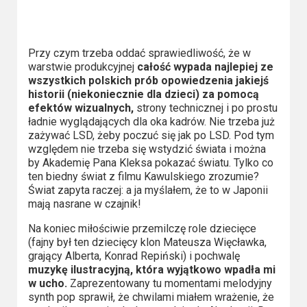
Przy czym trzeba oddać sprawiedliwość, że w
warstwie produkcyjnej
całość wypada najlepiej ze
wszystkich polskich prób opowiedzenia jakiejś
historii (niekoniecznie dla dzieci) za pomocą
efektów wizualnych,
strony technicznej i po prostu
ładnie wyglądających dla oka kadrów. Nie trzeba już
zażywać LSD, żeby poczuć się jak po LSD. Pod tym
względem nie trzeba się wstydzić świata i można
by Akademię Pana Kleksa pokazać światu. Tylko co
ten biedny świat z filmu Kawulskiego zrozumie?
Świat zapyta raczej: a ja myślałem, że to w Japonii
mają nasrane w czajnik!
Na koniec miłościwie przemilczę role dziecięce
(fajny był ten dziecięcy klon Mateusza Więcławka,
grający Alberta, Konrad Repiński) i pochwalę
muzykę ilustracyjną, która wyjątkowo wpadła mi
w ucho.
Zaprezentowany tu momentami melodyjny
synth pop sprawił, że chwilami miałem wrażenie, że