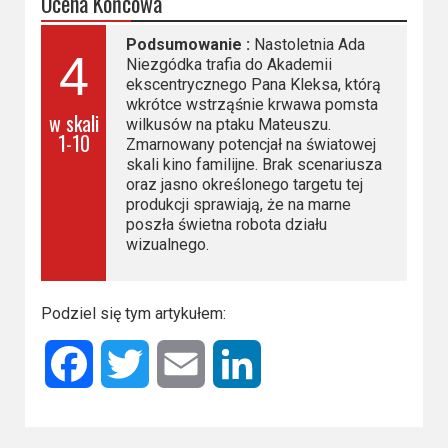
Ocena Końcowa
Podsumowanie :
Nastoletnia Ada
4
Niezgódka trafia do Akademii
ekscentrycznego Pana Kleksa, którą
wkrótce wstrząśnie krwawa pomsta
w skali
wilkusów na ptaku Mateuszu.
1-10
Zmarnowany potencjał na światowej
skali kino familijne. Brak scenariusza
oraz jasno określonego targetu tej
produkcji sprawiają, że na marne
poszła świetna robota działu
wizualnego.
Podziel się tym artykułem:
Facebook
Twitter
Email
LinkedIn