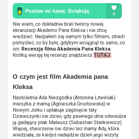
Kino
polskie
Komedie
Nie wiem, co dokładnie brali twórcy nowej
ekranizacji Akademii Pana Kleksa i nie chcę
Korea
wiedzieć. Naćpałem się samym tylko filmem, strach
pomyśleć, co by było, gdybym wciągnął to samo, co
Południowa
oni.
Recenzja filmu Akademia Pana Kleksa
.
Krótką wersję tej recenzji znajdziesz
TUTAJ.
Filmy
oparte
O czym jest film Akademia pana
na
faktach
Kleksa
Nastoletnia Ada Niezgódka (Antonina Litwiniak)
Thrillery
mieszka z mamą (Agnieszka Grochowska) w
Nowym Jorku i opłakuje zaginięcie taty.
Streaming
Dziewczynki nie dziwi, gdy pewnego dnia odwiedza
ją gadający ptak Mateusz (Sebastian Stankiewicz).
Amazon
Więcej, stworzenie nie dziwi też mamy Ady, która
wiedziała, że kiedyś nadejdzie dzień jego wizyty.
Prime