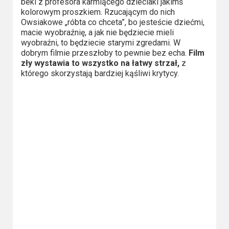
beki z profesora karmiącego dzieciaki jakimś
kolorowym proszkiem. Rzucającym do nich
Owsiakowe „róbta co chceta”, bo jesteście dziećmi,
macie wyobraźnię, a jak nie będziecie mieli
wyobraźni, to będziecie starymi zgredami. W
dobrym filmie przeszłoby to pewnie bez echa.
Film
zły wystawia to wszystko na łatwy strzał,
z
którego skorzystają bardziej kąśliwi krytycy.