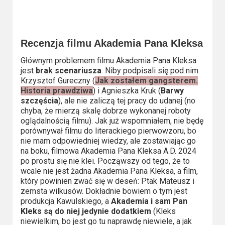
Recenzja filmu Akademia Pana Kleksa
Głównym problemem filmu Akademia Pana Kleksa
jest
brak scenariusza
. Niby podpisali się pod nim
Krzysztof Gureczny (
Jak zostałem gangsterem.
Historia prawdziwa
) i Agnieszka Kruk (
Barwy
szczęścia
), ale nie zaliczą tej pracy do udanej (no
chyba, że mierzą skalę dobrze wykonanej roboty
oglądalnością filmu). Jak już wspomniałem, nie będę
porównywał filmu do literackiego pierwowzoru, bo
nie mam odpowiedniej wiedzy, ale zostawiając go
na boku, filmowa Akademia Pana Kleksa A.D. 2024
po prostu się nie klei. Począwszy od tego, że to
wcale nie jest żadna Akademia Pana Kleksa, a film,
który powinien zwać się w deseń: Ptak Mateusz i
zemsta wilkusów. Dokładnie bowiem o tym jest
produkcja Kawulskiego, a
Akademia i sam Pan
Kleks są do niej jedynie dodatkiem
(Kleks
niewielkim, bo jest go tu naprawdę niewiele, a jak