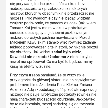
się porywasz, trudno przenieść na ekran bez
niebezpieczeństwa przekroczenia niektórych
mostów, których w obecnym kinie przekraczać nie
możesz. Podświadomie czy nie, będąc widzem
czujesz podskórnie, że paradny dziadek (tak, wiem,
Tomasz Kot jest w moim wieku) w pstrokatym
surducie otaczający się dziećmi pozbawionymi
nadzoru dorosłych pachnie niewłaściwie. Przed
Maciejem Kawulskim stanęło więc również zadanie
takiego poprowadzenia tej historii, by nikt nie poczuł
się obrażony. Jak widać,
zadań było wiele,
Kawulski nie sprostał żadnemu z nich.
I chyba
nawet nie spróbował. Co ma być to będzie, mamy
kasę na efekty wizualne.
Przy czym trzeba pamiętać, że te wszystkie
przyległości do głównej historii nie są największym
problemem filmu Akademia Pana Kleksa. Zmiana
Adama na Adę i koedukacyjność placówki naprawdę
niczego nie psuje. Erotyczne podteksty również nie
mają charakteru budzącego oburzenie. Jakkolwiek
by to nie brzmiało, raczej nadadzą się do toczenia