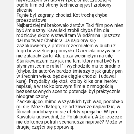
ogóle film od strony technicznej jest zrobiony
ślicznie.
Fajnie był zagrany, chociaż Kot trochę chyba
przeszarżował.
Najbardziej mi brakowało żartów. Taki film powinien
być śmieszny. Kawulski zrobił chyba film dla
rodziców, skoro wstawił tam Wiedźmina i jeszcze
dał mu twarz Chabiora. Ja najpierw się
zszokowałem, a potem roześmiałem w duchu z
tego bezczelnego pomysłu. Dzieciaki oczywiście
nie załapały żartu. Ale poza wciśniętym na siłę
Stankiewiczem czy jak mu tam, który miał być tym
słynnym „comic relief” i wychodziło mu to średnio
(chyba, że autorów bardzo śmieszyło jak gruby pan
w średnim wieku będzie ciągle chodził i udawał
kurę). Przydałby się ktoś, kto by kilka onelinerów
napisał, a w tak kolorowym filmie z mnogością
bezsensownych scen to potencjał był praktycznie
nieograniczony.
Zaskakująco, mimo wszystkich tych wad, podobało
mi się. Może dlatego, że od zawsze najbardziej w
filmach podobały mi się efekty specjalne. W tym
Kawulski udowodnił, że Polak potrafi. A że jeszcze
nie do końca potrafi scenariusza napisać? Może w
drugiej części się poprawią.