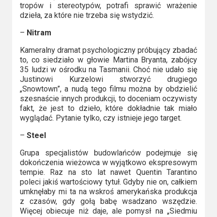
tropów i stereotypów, potrafi sprawić wrażenie
dzieła, za które nie trzeba się wstydzić.
–
Nitram
Kameralny dramat psychologiczny próbujący zbadać
to, co siedziało w głowie Martina Bryanta, zabójcy
35 ludzi w ośrodku na Tasmanii. Choć nie udało się
Justinowi Kurzelowi stworzyć drugiego
„Snowtown”, a nudą tego filmu można by obdzielić
szesnaście innych produkcji, to doceniam oczywisty
fakt, że jest to dzieło, które dokładnie tak miało
wyglądać. Pytanie tylko, czy istnieje jego target.
–
Steel
Grupa specjalistów budowlańców podejmuje się
dokończenia wieżowca w wyjątkowo ekspresowym
tempie. Raz na sto lat nawet Quentin Tarantino
poleci jakiś wartościowy tytuł. Gdyby nie on, całkiem
umknęłaby mi ta na wskroś amerykańska produkcja
z czasów, gdy gołą babę wsadzano wszędzie.
Więcej obiecuje niż daje, ale pomysł na „Siedmiu