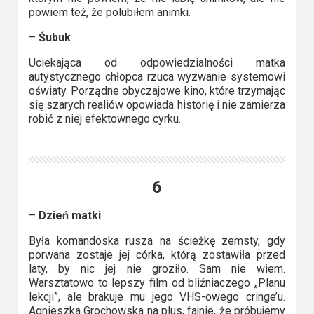
powiem też, że polubiłem animki.
–
Śubuk
Uciekająca od odpowiedzialności matka
autystycznego chłopca rzuca wyzwanie systemowi
oświaty. Porządne obyczajowe kino, które trzymając
się szarych realiów opowiada historię i nie zamierza
robić z niej efektownego cyrku.
6
–
Dzień matki
Była komandoska rusza na ścieżkę zemsty, gdy
porwana zostaje jej córka, którą zostawiła przed
laty, by nic jej nie groziło. Sam nie wiem.
Warsztatowo to lepszy film od bliźniaczego „Planu
lekcji”, ale brakuje mu jego VHS-owego cringe’u.
Agnieszka Grochowska na plus, fajnie, że próbujemy