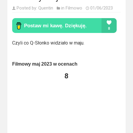
Kategorie
Posted by:
Quentin
in
Filmowo
01/06/2023
Bollywood
&
s-
ka
Czyli co Q-Słonko widziało w maju.
Filmy
dokumentalne
Filmowy maj 2023 w ocenach
Horrory
8
Kino
azjatyckie
Kino
europejskie