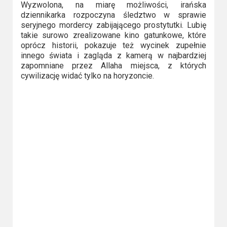
Wyzwolona, na miarę możliwości, irańska
Video
dziennikarka rozpoczyna śledztwo w sprawie
seryjnego mordercy zabijającego prostytutki. Lubię
Apple
takie surowo zrealizowane kino gatunkowe, które
oprócz historii, pokazuje też wycinek zupełnie
TV
innego świata i zagląda z kamerą w najbardziej
+
zapomniane przez Allaha miejsca, z których
cywilizację widać tylko na horyzoncie.
Disney+
HBO
Max
Netflix
Sky
Showtime
Podsumowania