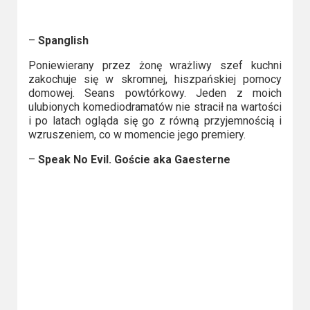
2023
2022
–
Spanglish
2021
Poniewierany przez żonę wrażliwy szef kuchni
zakochuje się w skromnej, hiszpańskiej pomocy
domowej. Seans powtórkowy. Jeden z moich
2020
ulubionych komediodramatów nie stracił na wartości
i po latach ogląda się go z równą przyjemnością i
2019
wzruszeniem, co w momencie jego premiery.
2018
–
Speak No Evil. Goście aka Gaesterne
2016
2017
2015
2014