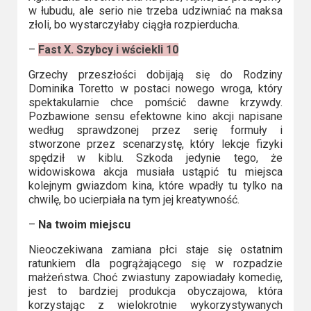
w łubudu, ale serio nie trzeba udziwniać na maksa
złoli, bo wystarczyłaby ciągła rozpierducha.
–
Fast X. Szybcy i wściekli 10
Grzechy przeszłości dobijają się do Rodziny
Dominika Toretto w postaci nowego wroga, który
spektakularnie chce pomścić dawne krzywdy.
Pozbawione sensu efektowne kino akcji napisane
według sprawdzonej przez serię formuły i
stworzone przez scenarzystę, który lekcje fizyki
spędził w kiblu. Szkoda jedynie tego, że
widowiskowa akcja musiała ustąpić tu miejsca
kolejnym gwiazdom kina, które wpadły tu tylko na
chwilę, bo ucierpiała na tym jej kreatywność.
–
Na twoim miejscu
Nieoczekiwana zamiana płci staje się ostatnim
ratunkiem dla pogrążającego się w rozpadzie
małżeństwa. Choć zwiastuny zapowiadały komedię,
jest to bardziej produkcja obyczajowa, która
korzystając z wielokrotnie wykorzystywanych