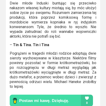
Dwie młode Induski buntując się przeciwko
nakazom własnej kultury miotają się, by móc ułożyć
sobie życie po swojemu. Rozumiem zamierzenia tej
produkcji, która poprzez komiksową formę i
mordobicie wymierza kopniaka w ryj indyjskim
konwenansom. Tyle, że średnio to wyszło. Nie
wypada zatrudniać do roli wannabe wojowniczki
aktorki, która nie potrafi się bić.
–
Tin & Tina. Tin i Tina
Pogrążeni w tragedii młodzi rodzice adoptują dwie
sieroty wychowywane w klasztorze. Niektóre filmy
powinny pozostać w formie krótkometrażówki, bo
po rozciągnięciu w długi metraż wyglądają jak
krótkometrażówki wyciągnięte w długi metraż. Za
dużo metafor, a przemoc wobec dzieci i zwierząt z
pewnością odrzuci wielu. Michael Haneke zrobiłby
to lepiej.