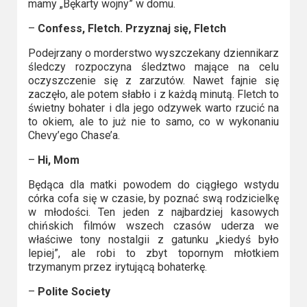
mamy „Bękarty wojny” w domu.
–
Confess, Fletch. Przyznaj się, Fletch
Podejrzany o morderstwo wyszczekany dziennikarz
śledczy rozpoczyna śledztwo mające na celu
oczyszczenie się z zarzutów. Nawet fajnie się
zaczęło, ale potem słabło i z każdą minutą. Fletch to
świetny bohater i dla jego odzywek warto rzucić na
to okiem, ale to już nie to samo, co w wykonaniu
Chevy’ego Chase’a.
–
Hi, Mom
Będąca dla matki powodem do ciągłego wstydu
córka cofa się w czasie, by poznać swą rodzicielkę
w młodości. Ten jeden z najbardziej kasowych
chińskich filmów wszech czasów uderza we
właściwe tony nostalgii z gatunku „kiedyś było
lepiej”, ale robi to zbyt topornym młotkiem
trzymanym przez irytującą bohaterkę.
–
Polite Society