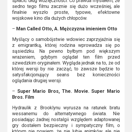
spłacić dług wdzięczności. Co prawda myślałem, że
sedno tego filmu zacznie się dużo wcześniej, ale
finalnie wyszło proste, typowe, efektowne
wojskowe kino dla dużych chłopców.
–
Man Called Otto, A. Mężczyzna imieniem Otto
Myślący o samobójstwie wdowiec zaprzyjaźnia się
z emigrantką, której rodzina wprowadza się po
sąsiedzku. Na pewno byłbym pod większym
wrażeniem, gdybym oglądał ten film przed
szwedzkim oryginałem. Wygląda jednak na to, że od
której wersji by nie zacząć, to zawsze będzie to
satysfakcjonujący seans bez konieczności
oglądania drugiej wersji.
–
Super Mario Bros, The. Movie. Super Mario
Bros. Film
Hydraulik z Brooklynu wyrusza na ratunek bratu
wessanemu do alternatywnego świata. Nie
posiadając żadnej nostalgii względem adaptowanej
gry dostałem bezpieczny i sympatyczny film, o
którym nie powiem, że nie lubię animków, ale nie