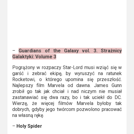
Kino
polskie
Komedie
Korea
Południowa
–
Guardians of the Galaxy vol. 3. Strażnicy
Filmy
Galaktyki: Volume 3
oparte
Pogrążony w rozpaczy Star-Lord musi wziąć się w
garść i zebrać ekipę, by wyruszyć na ratunek
na
Rocketowi, o którego upomina się przeszłość.
faktach
Najlepszy film Marvela od dawna. James Gunn
zrobił go tak jak chciał i nad niczym nie musiał
Thrillery
zastanawiać się dwa razy, bo i tak uciekł do DC.
Wierzę, że więcej filmów Marvela byłoby tak
dobrych, gdyby jego twórcom pozwolono pracować
Streaming
na własną rękę.
Amazon
–
Holy Spider
Prime