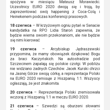
spożywa w miesiącu Mateusz Morawiecki.
Uczestnicy EURO 2020 dwoją się i troją, by
zaprezentować swój happening z Coca-Colą i
Heinekenem podczas konferencji prasowych.
18 czerwca
– W krzyżowym ogniu pytań w Senacie
kandydatka na RPO Lidia Staroń zapewnia, że
będzie wierna swoim przekonaniom, ale nie będzie
się nimi kierować
19 czerwca
– Arcybiskup Jędraszewski
przypomina, że mamy obowiązek dziękować Bogu
za braci Kaczyńskich. Na autostradzie pod
Szczecinem zapalają się polskie czołgi. W pobliżu
nie widziano żadnych Czechów. Jacek Kurski chrzci
na Jasnej Górze swoją córkę, a reprezentacja Polski
na EURO 2020 remisuje z Hiszpanią 1:1. Wszyscy
ogłaszają, że jest znakomita.
20 czerwca
– Reprezentacja Polski zremisowała
wczoraj z Hiszpanią 1:1 w meczu EURO 2020.
21 czerwca
– Szwedzi są oburzeni słowami