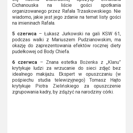
2023
Cichanouska na liście gości spotkania
organizowanego przez Rafała Trzaskowskiego. Nie
2022
wiadomo, jakie jest jego zdanie na temat listy gości
na imieninach Rafała.
2021
5 czerwca
– Łukasz Jurkowski na gali KSW 61,
podczas walki z Mariuszem Pudzianowskim, ma
2020
okazję do zaprezentowania efektów rocznej diety
pudełkowej od Body Chiefa.
2019
6 czerwca
– Znana estetka
Bożenka z „Klanu”
2018
krytykuje ludzi za wrzucanie do sieci zdjęć bez
idealnego makijażu. Ekspert w opuszczaniu (w
pośpiechu studia telewizyjnego) Tomasz Hajto
2016
krytykuje Piotra Zielińskiego za opuszczenie
zgrupowania kadry, by zdążyć na narodziny córki.
2017
2015
2014