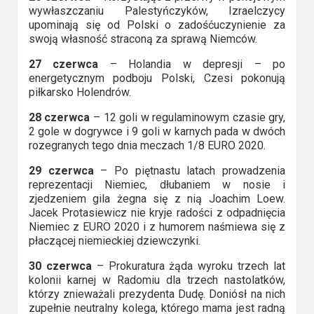
wywłaszczaniu Palestyńczyków, Izraelczycy
upominają się od Polski o zadośćuczynienie za
swoją własność straconą za sprawą Niemców.
27 czerwca
– Holandia w depresji – po
energetycznym podboju Polski, Czesi pokonują
piłkarsko Holendrów.
28 czerwca
– 12 goli w regulaminowym czasie gry,
2 gole w dogrywce i 9 goli w karnych pada w dwóch
rozegranych tego dnia meczach 1/8 EURO 2020.
29 czerwca
– Po piętnastu latach prowadzenia
reprezentacji Niemiec, dłubaniem w nosie i
zjedzeniem gila żegna się z nią Joachim Loew.
Jacek Protasiewicz nie kryje radości z odpadnięcia
Niemiec z EURO 2020 i z humorem naśmiewa się z
płaczącej niemieckiej dziewczynki.
30 czerwca
– Prokuratura żąda wyroku trzech lat
kolonii karnej w Radomiu dla trzech nastolatków,
którzy znieważali prezydenta Dudę. Doniósł na nich
zupełnie neutralny kolega, którego mama jest radną