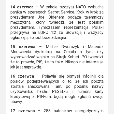
14 czerwca
– W trakcie szczytu NATO wybucha
panika w szeregach Secret Service. Krok w krok za
prezydentem Joe Bidenem podąża tajemniczy
mężczyzna, który twierdzi, że jest polskim
prezydentem. Tymczasem reprezentacja Polski
przegrywa na EURO 1:2 ze Słowacją i wszyscy
ogłaszają, że jest beznadziejna.
15 czerwca
– Michał Dworczyk i Mateusz
Morawiecki dyskutują na Gmailu o tym, czy
wyprowadzać wojsko na Strajk Kobiet. PO twierdzi,
że to prawda, PiS, że to fake. Nikogo nie interesuje
jak jest naprawdę.
16 czerwca
– Pojawia się pomysł infolinii dla
posłów podejrzewających o to, że ich poczta
została shackowana. Tam, po podaniu nazwy
użytkownika, hasła, PESEL-u i numeru karty
kredytowej z PIN-em, będą mogli zgłosić swoje
obawy.
17 czerwca
– 288 batoników energetycznych