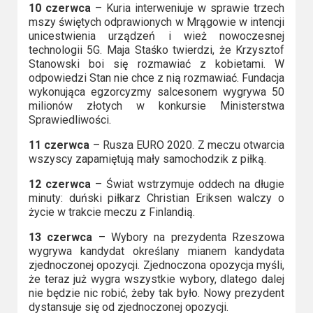
10 czerwca
– Kuria interweniuje w sprawie trzech
mszy świętych odprawionych w Mrągowie w intencji
unicestwienia urządzeń i wież nowoczesnej
technologii 5G. Maja Staśko twierdzi, że Krzysztof
Stanowski boi się rozmawiać z kobietami. W
odpowiedzi Stan nie chce z nią rozmawiać. Fundacja
wykonująca egzorcyzmy salcesonem wygrywa 50
milionów złotych w konkursie Ministerstwa
Sprawiedliwości.
11 czerwca
– Rusza EURO 2020. Z meczu otwarcia
wszyscy zapamiętują mały samochodzik z piłką.
12 czerwca
– Świat wstrzymuje oddech na długie
minuty: duński piłkarz Christian Eriksen walczy o
życie w trakcie meczu z Finlandią.
13 czerwca
– Wybory na prezydenta Rzeszowa
wygrywa kandydat określany mianem kandydata
zjednoczonej opozycji. Zjednoczona opozycja myśli,
że teraz już wygra wszystkie wybory, dlatego dalej
nie będzie nic robić, żeby tak było. Nowy prezydent
dystansuje się od zjednoczonej opozycji.