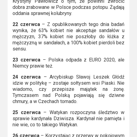
Krystyny Pawłowicz o tym, że powinni zwrócić
dobra zrabowane w Polsce podczas potopu. Żądają
oddania sprawnej kolubryny.
22 czerwca
– Z opublikowanych tego dnia badań
wynika, że 63% kobiet nie akceptuje sandałów u
mężczyzn, 37% kobiet nie poszłoby do łóżka z
mężczyzną w sandałach, a 100% kobiet pierdoli bez
sensu.
23 czerwca
– Polska odpada z EURO 2020, ale
Niemcy prawie też.
24 czerwca
– Arcybiskup Sławoj Leszek Głódź
idzie w politykę – zostaje sołtysem wsi Piaski. Nie
wiadomo, czy przepisze majątek na żonę.
Tymczasem nad Polską pojawiają się dziwne
chmury, a w Czechach tornado.
25 czerwca
– Watykan rozpoczyna śledztwo w
sprawie kardynała Dziwisza. Kardynał nie pamięta i
nie wie, co to takiego Watykan.
26 czerwca
– Korzystając z przerwy w pokojowym