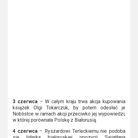
Video
Apple
TV
+
Disney+
HBO
Max
Netflix
3 czerwca
– W całym kraju trwa akcja kupowania
Sky
książek Olgi Tokarczuk, by potem odesłać je
Showtime
Noblistce w ramach akcji przeciwko jej wypowiedzi,
w której porównała Polskę z Białorusią.
Podsumowania
4 czerwca
– Ryszardowi Terleckiemu nie podoba
się liderka białoruskiej opozycji Swiatłana