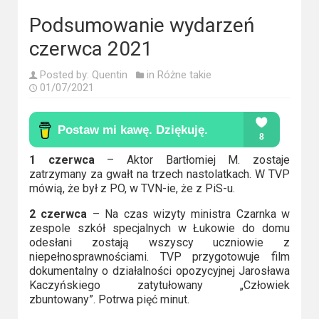
Kino
polskie
Podsumowanie wydarzeń
czerwca 2021
Komedie
Posted by:
Quentin
in
Różne takie
Korea
01/07/2021
Południowa
Filmy
oparte
1 czerwca
– Aktor Bartłomiej M. zostaje
zatrzymany za gwałt na trzech nastolatkach. W TVP
na
mówią, że był z PO, w TVN-ie, że z PiS-u.
faktach
2 czerwca
– Na czas wizyty ministra Czarnka w
Thrillery
zespole szkół specjalnych w Łukowie do domu
odesłani zostają wszyscy uczniowie z
niepełnosprawnościami. TVP przygotowuje film
Streaming
dokumentalny o działalności opozycyjnej Jarosława
Kaczyńskiego zatytułowany „Człowiek
Amazon
zbuntowany”. Potrwa pięć minut.
Prime