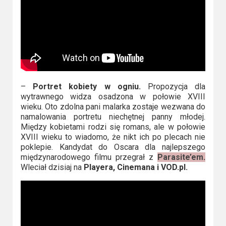
2023
2022
2021
2020
–
Portret kobiety w ogniu.
Propozycja dla
2019
wytrawnego widza osadzona w połowie XVIII
wieku. Oto zdolna pani malarka zostaje wezwana do
2018
namalowania portretu niechętnej panny młodej.
Między kobietami rodzi się romans, ale w połowie
XVIII wieku to wiadomo, że nikt ich po plecach nie
2016
poklepie. Kandydat do Oscara dla najlepszego
międzynarodowego filmu przegrał z
Parasite’em.
2017
Wleciał dzisiaj na
Playera, Cinemana i VOD.pl.
2015
2014