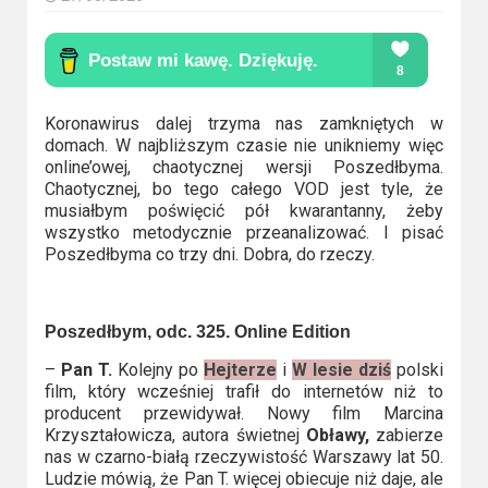
Kino
polskie
Komedie
Koronawirus dalej trzyma nas zamkniętych w
Korea
domach. W najbliższym czasie nie unikniemy więc
Południowa
online’owej, chaotycznej wersji Poszedłbyma.
Chaotycznej, bo tego całego VOD jest tyle, że
Filmy
musiałbym poświęcić pół kwarantanny, żeby
wszystko metodycznie przeanalizować. I pisać
oparte
Poszedłbyma co trzy dni. Dobra, do rzeczy.
na
faktach
Poszedłbym, odc. 325. Online Edition
Thrillery
–
Pan T.
Kolejny po
Hejterze
i
W lesie dziś
polski
film, który wcześniej trafił do internetów niż to
Streaming
producent przewidywał. Nowy film Marcina
Krzyształowicza, autora świetnej
Obławy,
zabierze
Amazon
nas w czarno-białą rzeczywistość Warszawy lat 50.
Prime
Ludzie mówią, że Pan T. więcej obiecuje niż daje, ale