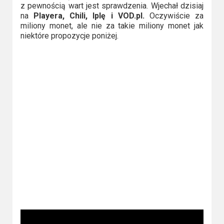
z pewnością wart jest sprawdzenia. Wjechał dzisiaj
Video
na
Playera, Chili, Iplę i VOD.pl.
Oczywiście za
miliony monet, ale nie za takie miliony monet jak
Apple
niektóre propozycje poniżej.
TV
+
Disney+
HBO
Max
Netflix
Sky
Showtime
Podsumowania