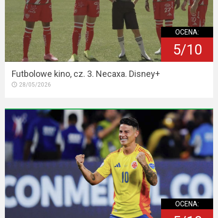
OCENA:
5/10
Futbolowe kino, cz. 3. Necaxa. Disney+
28/05/2026
OCENA: