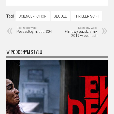
Tagi:
SCIENCE-FICTION
SEQUEL
THRILLER SCI-FI
Poprzedni wpis:
Następny wpis:
Poszedłbym, odc. 304
Filmowy październik
2019 w ocenach
W PODOBNYM STYLU