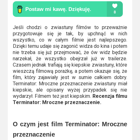
Kino
polskie
Komedie
Jeśli chodzi o zwiastuny filmów to przeważnie
przygotowuje się je tak, by upchnąć w nich
Korea
wszystko, co w całym filmie jest najlepszego.
Południowa
Dzięki temu udaje się zagonić widza do kina i potem
nie trzeba się już przejmować, że ów widz będzie
narzekał, że wszystko obejrzał już w trailerze.
Filmy
Czasem jednak trafiają się kiepskie zwiastuny, które
oparte
wieszczą filmową porażkę, a potem okazuje się, że
na
film, który zajawiały jest w sumie całkiem dobry.
Terminator: Mroczne przeznaczenie zwiastuny miał
faktach
kiepskie, ale opisany wyżej przypadek się nie
wydarzył. Filmem też jest kiepskim.
Recenzja filmu
Thrillery
Terminator: Mroczne przeznaczenie.
Streaming
O czym jest film Terminator: Mroczne
Amazon
przeznaczenie
Prime