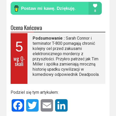
Ocena Końcowa
Podsumowanie :
Sarah Connor i
5
terminator T-800 pomagają chronić
kolejny cel przed zakusami
elektronicznego mordercy z
wg Q-
przyszłości. Przykro patrzeć jak Tim
skali
Miller i spółka zamieniają mroczną
historię upadku cywilizacji w
komediowy odpowiednik Deadpoola.
Podziel się tym artykułem:
Facebook
Twitter
Email
LinkedIn