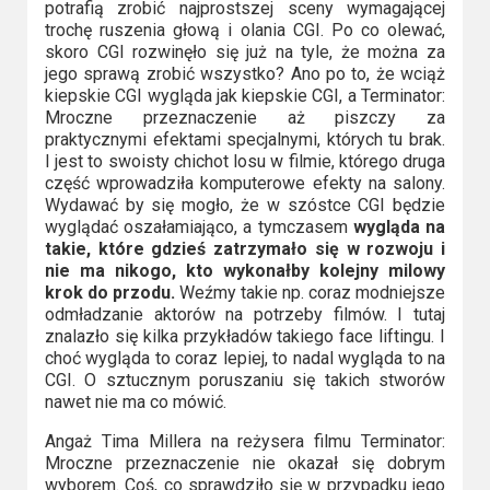
potrafią zrobić najprostszej sceny wymagającej
trochę ruszenia głową i olania CGI. Po co olewać,
skoro CGI rozwinęło się już na tyle, że można za
jego sprawą zrobić wszystko? Ano po to, że wciąż
kiepskie CGI wygląda jak kiepskie CGI, a Terminator:
Mroczne przeznaczenie aż piszczy za
praktycznymi efektami specjalnymi, których tu brak.
I jest to swoisty chichot losu w filmie, którego druga
część wprowadziła komputerowe efekty na salony.
Wydawać by się mogło, że w szóstce CGI będzie
wyglądać oszałamiająco, a tymczasem
wygląda na
takie, które gdzieś zatrzymało się w rozwoju i
nie ma nikogo, kto wykonałby kolejny milowy
krok do przodu.
Weźmy takie np. coraz modniejsze
odmładzanie aktorów na potrzeby filmów. I tutaj
znalazło się kilka przykładów takiego face liftingu. I
choć wygląda to coraz lepiej, to nadal wygląda to na
CGI. O sztucznym poruszaniu się takich stworów
nawet nie ma co mówić.
Angaż Tima Millera na reżysera filmu Terminator:
Mroczne przeznaczenie nie okazał się dobrym
wyborem. Coś, co sprawdziło się w przypadku jego