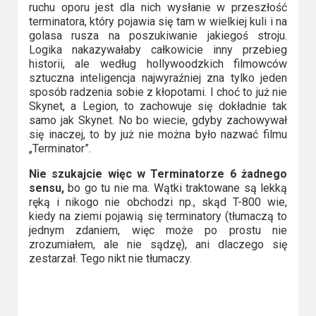
ruchu oporu jest dla nich wysłanie w przeszłość
terminatora, który pojawia się tam w wielkiej kuli i na
golasa rusza na poszukiwanie jakiegoś stroju.
Logika nakazywałaby całkowicie inny przebieg
historii, ale według hollywoodzkich filmowców
sztuczna inteligencja najwyraźniej zna tylko jeden
sposób radzenia sobie z kłopotami. I choć to już nie
Skynet, a Legion, to zachowuje się dokładnie tak
samo jak Skynet. No bo wiecie, gdyby zachowywał
się inaczej, to by już nie można było nazwać filmu
„Terminator”.
Nie szukajcie więc w Terminatorze 6 żadnego
sensu,
bo go tu nie ma. Wątki traktowane są lekką
ręką i nikogo nie obchodzi np., skąd T-800 wie,
kiedy na ziemi pojawią się terminatory (tłumaczą to
jednym zdaniem, więc może po prostu nie
zrozumiałem, ale nie sądzę), ani dlaczego się
zestarzał. Tego nikt nie tłumaczy.