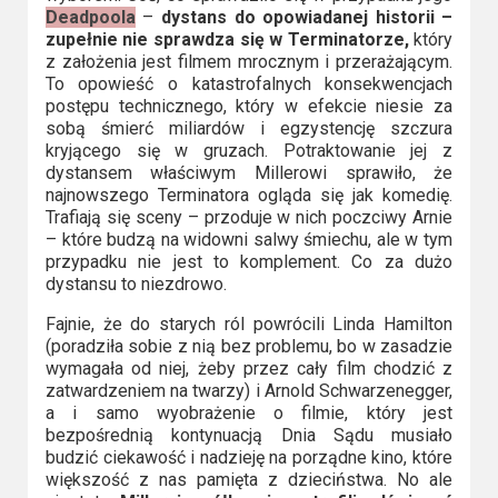
Deadpoola
–
dystans do opowiadanej historii –
zupełnie nie sprawdza się w Terminatorze,
który
z założenia jest filmem mrocznym i przerażającym.
To opowieść o katastrofalnych konsekwencjach
postępu technicznego, który w efekcie niesie za
sobą śmierć miliardów i egzystencję szczura
kryjącego się w gruzach. Potraktowanie jej z
dystansem właściwym Millerowi sprawiło, że
najnowszego Terminatora ogląda się jak komedię.
Trafiają się sceny – przoduje w nich poczciwy Arnie
– które budzą na widowni salwy śmiechu, ale w tym
przypadku nie jest to komplement. Co za dużo
dystansu to niezdrowo.
Fajnie, że do starych ról powrócili Linda Hamilton
(poradziła sobie z nią bez problemu, bo w zasadzie
wymagała od niej, żeby przez cały film chodzić z
zatwardzeniem na twarzy) i Arnold Schwarzenegger,
a i samo wyobrażenie o filmie, który jest
bezpośrednią kontynuacją Dnia Sądu musiało
budzić ciekawość i nadzieję na porządne kino, które
większość z nas pamięta z dzieciństwa. No ale