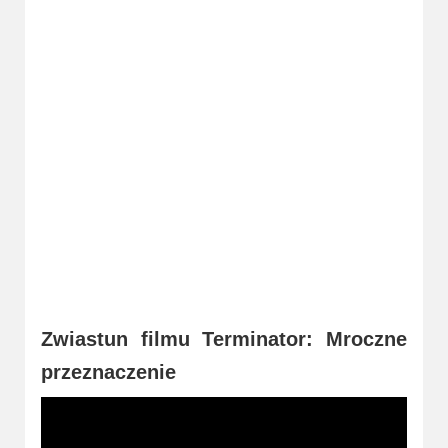
2023
2022
2021
2020
2019
2018
2016
2017
Zwiastun filmu Terminator: Mroczne
2015
przeznaczenie
2014