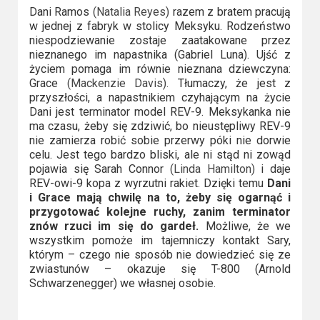
Dani Ramos
(Natalia Reyes)
razem z bratem pracują
Video
w jednej z fabryk w stolicy Meksyku. Rodzeństwo
niespodziewanie zostaje zaatakowane przez
Apple
nieznanego im napastnika (Gabriel Luna). Ujść z
TV
życiem pomaga im równie nieznana dziewczyna:
Grace
(Mackenzie Davis).
Tłumaczy, że jest z
+
przyszłości, a napastnikiem czyhającym na życie
Dani jest terminator model REV-9. Meksykanka nie
Disney+
ma czasu, żeby się zdziwić, bo nieustępliwy REV-9
nie zamierza robić sobie przerwy póki nie dorwie
HBO
celu. Jest tego bardzo bliski, ale ni stąd ni zowąd
pojawia się Sarah Connor
(Linda Hamilton)
i daje
Max
REV-owi-9 kopa z wyrzutni rakiet. Dzięki temu
Dani
i Grace mają chwilę na to, żeby się ogarnąć i
Netflix
przygotować kolejne ruchy, zanim terminator
znów rzuci im się do gardeł.
Możliwe, że we
Sky
wszystkim pomoże im tajemniczy kontakt Sary,
którym – czego nie sposób nie dowiedzieć się ze
Showtime
zwiastunów – okazuje się T-800 (Arnold
Schwarzenegger) we własnej osobie.
Podsumowania