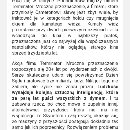
tłuką się w fabryce. Podobieństw między filmem
Terminator: Mroczne przeznaczenie, a filmami, które
przyniosły Cameronowi sławę jest zbyt wiele, by
traktować je w kategoriach hołdu czy mrugnięcia
okiem dla kumatego widza. Kumaty widz
pozostanie przy dwóch pierwszych częściach, a ta
wchodząca do kina w najbliższy piątek,
przeznaczona jest co najwyżej dla współczesnych
nastolatków, którzy nie oglądają starego kina
sprzed trzydziestu lat.
Akcja filmu Terminator: Mroczne przeznaczenie
rozpoczyna się 20+ lat po wydarzeniach z dwójki.
Sarze skutecznie udało się powstrzymać Dzień
Sądu i uratować trzy miliardy ludzi. Nikt jej tego nie
zabiera, ale życie nie znosi próżni.
Ludzkość
wynajduje kolejną sztuczną inteligencję, która
za parę lat puści wszystkich z dymem.
I tu
zabawna rzecz, bo choć mowa o zupełnie innej,
alternatywnej przyszłości, która nie ma nic
wspólnego ze Skynetem i całą resztą, okazuje się,
że maszyny z przyszłości postępują dokładnie tak
samo jak ich poprzednicy. Rozwiązaniem problemu