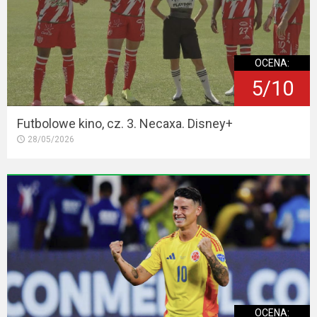
OCENA:
5/10
Futbolowe kino, cz. 3. Necaxa. Disney+
28/05/2026
OCENA: