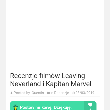
Kategorie
Bollywood
&
s-
ka
Filmy
dokumentalne
Horrory
Kino
Recenzje filmów Leaving
azjatyckie
Neverland i Kapitan Marvel
Kino
Posted by:
Quentin
in
Recenzje
08/03/2019
europejskie