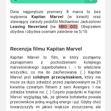
Kino
polskie
Dwie najgorętsze premiery 8 marca to bez
wątpienia
Kapitan Marvel
(w kinach) oraz
Komedie
stawiający zarzuty pedofilii Michaelowi Jacksonowi
Leaving Neverland
(na
HBO GO).
Obejrzałem
Korea
obydwa i obydwa oceniam zaledwie na 5/10.
Południowa
Filmy
Recenzja filmu Kapitan Marvel
oparte
Kapitan Marvel to film, w który zostajemy
na
zaznajomieni z pochodzeniem kolejnego
marvelowskiego superbohatera i… i to właściwie
faktach
wszystko, co ma do zaoferowania. (…) Kapitan
Marvel jest
solidnym przeciętniakiem,
który nie
Thrillery
może za dużo zdradzić przed zaplanowanym na 25
kwietnia czwartym filmem z serii Avengers. I nie
Streaming
zdradza totalnie nic. (…) Często pojedynki w
Kapitan
Marvel
wyglądają tak, że główna bohaterka powala
Amazon
przeciwników jedną wiązką energii i już. Gdyby choć
towarzyszyły im jakieś większe zniszczenia, ale
Prime