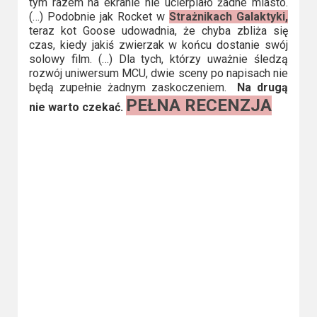
tym razem na ekranie nie ucierpiało żadne miasto.
Video
(…) Podobnie jak Rocket w
Strażnikach Galaktyki,
teraz kot Goose udowadnia, że chyba zbliża się
czas, kiedy jakiś zwierzak w końcu dostanie swój
Apple
solowy film. (…) Dla tych, którzy uważnie śledzą
TV
rozwój uniwersum MCU, dwie sceny po napisach nie
+
będą zupełnie żadnym zaskoczeniem.
Na drugą
PEŁNA RECENZJA
nie warto czekać.
Disney+
HBO
Max
Netflix
Sky
Showtime
Podsumowania