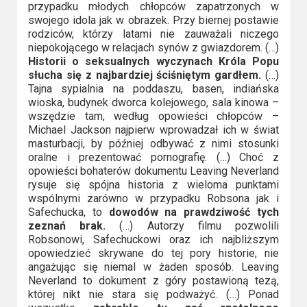
przypadku młodych chłopców zapatrzonych w
swojego idola jak w obrazek. Przy biernej postawie
rodziców, którzy latami nie zauważali niczego
niepokojącego w relacjach synów z gwiazdorem. (…)
Historii o seksualnych wyczynach Króla Popu
słucha się z najbardziej ściśniętym gardłem.
(…)
Tajna sypialnia na poddaszu, basen, indiańska
wioska, budynek dworca kolejowego, sala kinowa –
wszędzie tam, według opowieści chłopców –
Michael Jackson najpierw wprowadzał ich w świat
masturbacji, by później odbywać z nimi stosunki
oralne i prezentować pornografię. (…) Choć z
opowieści bohaterów dokumentu Leaving Neverland
rysuje się spójna historia z wieloma punktami
wspólnymi zarówno w przypadku Robsona jak i
Safechucka, to
dowodów na prawdziwość tych
zeznań brak.
(…) Autorzy filmu pozwolili
Robsonowi, Safechuckowi oraz ich najbliższym
opowiedzieć skrywane do tej pory historie, nie
angażując się niemal w żaden sposób. Leaving
Neverland to dokument z góry postawioną tezą,
której nikt nie stara się podważyć. (…) Ponad