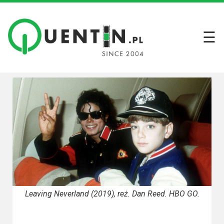
☰
Filmy
Wszystkie
recenzje
filmów
Krótkie
recenzje
Seriale
Wszystkie
recenzje
Leaving Neverland (2019), reż. Dan Reed. HBO GO.
seriali