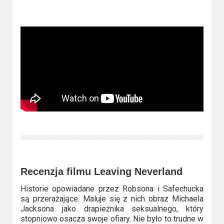
2023
2022
2021
2020
2019
2018
2016
2017
Recenzja filmu Leaving Neverland
2015
Historie opowiadane przez Robsona i Safechucka
są przerażające. Maluje się z nich obraz Michaela
2014
Jacksona jako drapieżnika seksualnego, który
stopniowo osacza swoje ofiary. Nie było to trudne w