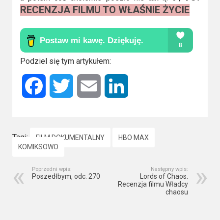
RECENZJA FILMU TO WŁAŚNIE ŻYCIE
Podziel się tym artykułem:
Facebook
Twitter
Email
LinkedIn
Tagi:
FILM DOKUMENTALNY
HBO MAX
KOMIKSOWO
Poprzedni wpis:
Następny wpis:
Poszedłbym, odc. 270
Lords of Chaos.
Recenzja filmu Władcy
chaosu