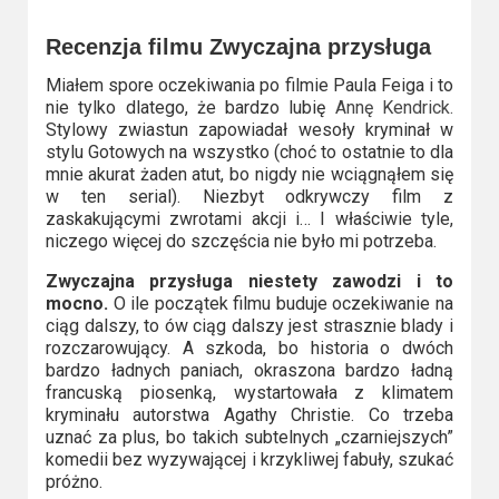
Recenzja filmu Zwyczajna przysługa
Miałem spore oczekiwania po filmie Paula Feiga i to
nie tylko dlatego, że bardzo lubię
Annę Kendrick.
Stylowy zwiastun zapowiadał wesoły kryminał w
stylu Gotowych na wszystko (choć to ostatnie to dla
mnie akurat żaden atut, bo nigdy nie wciągnąłem się
w ten serial). Niezbyt odkrywczy film z
zaskakującymi zwrotami akcji i… I właściwie tyle,
niczego więcej do szczęścia nie było mi potrzeba.
Zwyczajna przysługa niestety zawodzi i to
mocno.
O ile początek filmu buduje oczekiwanie na
ciąg dalszy, to ów ciąg dalszy jest strasznie blady i
rozczarowujący. A szkoda, bo historia o dwóch
bardzo ładnych paniach, okraszona bardzo ładną
francuską piosenką, wystartowała z klimatem
kryminału autorstwa Agathy Christie. Co trzeba
uznać za plus, bo takich subtelnych „czarniejszych”
komedii bez wyzywającej i krzykliwej fabuły, szukać
próżno.