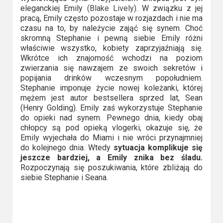
eleganckiej Emily
(Blake Lively).
W związku z jej
Video
pracą, Emily często pozostaje w rozjazdach i nie ma
czasu na to, by należycie zająć się synem. Choć
Apple
skromną Stephanie i pewną siebie Emily różni
TV
właściwie wszystko, kobiety zaprzyjaźniają się.
Wkrótce ich znajomość wchodzi na poziom
+
zwierzania się nawzajem ze swoich sekretów i
popijania drinków wczesnym popołudniem.
Disney+
Stephanie imponuje życie nowej koleżanki, której
mężem jest autor bestsellera sprzed lat, Sean
HBO
(Henry Golding). Emily zaś wykorzystuje Stephanie
do opieki nad synem. Pewnego dnia, kiedy obaj
Max
chłopcy są pod opieką vlogerki, okazuje się, że
Emily wyjechała do Miami i nie wróci przynajmniej
Netflix
do kolejnego dnia. Wtedy
sytuacja komplikuje się
jeszcze bardziej, a Emily znika bez śladu.
Sky
Rozpoczynają się poszukiwania, które zbliżają do
siebie Stephanie i Seana.
Showtime
Podsumowania