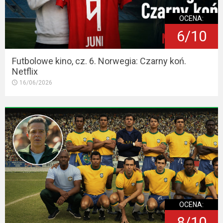
OCENA:
6/10
Futbolowe kino, cz. 6. Norwegia: Czarny koń.
Netflix
16/06/2026
OCENA:
8/10