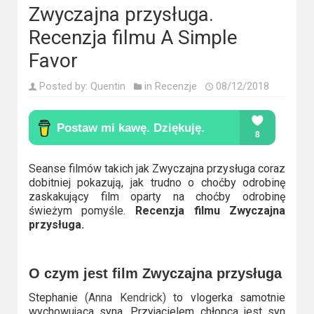
Kino
Zwyczajna przysługa.
polskie
Recenzja filmu A Simple
Komedie
Favor
Korea
Posted by:
Quentin
in
Recenzje
08/12/2018
Południowa
Filmy
oparte
Seanse filmów takich jak Zwyczajna przysługa coraz
na
dobitniej pokazują, jak trudno o choćby odrobinę
faktach
zaskakujący film oparty na choćby odrobinę
świeżym pomyśle.
Recenzja filmu Zwyczajna
Thrillery
przysługa.
Streaming
O czym jest film Zwyczajna przysługa
Amazon
Stephanie
(Anna Kendrick)
to vlogerka samotnie
Prime
wychowująca syna. Przyjacielem chłopca jest syn