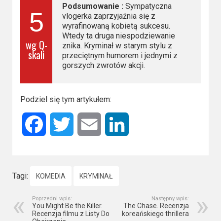
Podsumowanie :
Sympatyczna
5
vlogerka zaprzyjaźnia się z
wyrafinowaną kobietą sukcesu.
Wtedy ta druga niespodziewanie
wg Q-
znika. Kryminał w starym stylu z
skali
przeciętnym humorem i jednymi z
gorszych zwrotów akcji.
Podziel się tym artykułem:
Facebook
Twitter
Email
LinkedIn
Tagi:
KOMEDIA
KRYMINAŁ
Poprzedni wpis:
Następny wpis:
You Might Be the Killer.
The Chase. Recenzja
Recenzja filmu z Listy Do
koreańskiego thrillera