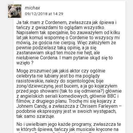
michax
09/12/2018 at 14:29
Ja tak mam z Cordenem, zwłaszcza jak śpiewa i
tańczy z gwiazdami to oglądam wszystko.
Napisałem tak specjalnie, bo zauważyłem od kilku
lat jak komuś wspomnę o Cordenie to wszyscy mi
mówią, że gościa nie cierpią. Więc założyłem że
pewnie podzielasz taką opinię, a ja się
zastanawiam skąd ten może nie hejt, ale
nielubienie Cordena. I mam pytanie skąd się to
wzięło ?
Mogę zrozumieć jak jakiś aktor czy ogólnie
celebryta nie lubiany jest bo ma poglądy
rasistowskie, należy do scjentologów, bije
żonę/dziewczynę, jest bucem, a ja go kojarzyłem
przed jego showami (tak to się odmienia?) głównie
z angielskich seriali komediowych, głównie BBC i
filmów, z drugiego planu. Trochę mi się kojarzy z
Johnem Candy, a zwłaszcza z Chrisem Farleyem –
podobnie ekspresyjny jest w swoich występach,
tak samo szarżuje.
No i uwielbiam jego każde programy, zwłaszcza te
w których śpiewa, tańczy jak musicale kręcone na