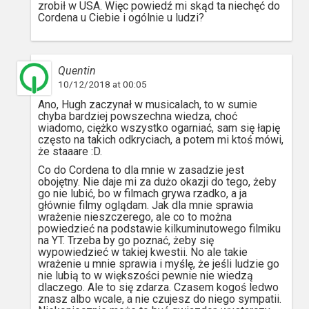
zrobił w USA. Więc powiedź mi skąd ta niechęć do
Cordena u Ciebie i ogólnie u ludzi?
Quentin
10/12/2018 at 00:05
Ano, Hugh zaczynał w musicalach, to w sumie
chyba bardziej powszechna wiedza, choć
wiadomo, ciężko wszystko ogarniać, sam się łapię
często na takich odkryciach, a potem mi ktoś mówi,
że staaare :D.
Co do Cordena to dla mnie w zasadzie jest
obojętny. Nie daje mi za dużo okazji do tego, żeby
go nie lubić, bo w filmach grywa rzadko, a ja
głównie filmy oglądam. Jak dla mnie sprawia
wrażenie nieszczerego, ale co to można
powiedzieć na podstawie kilkuminutowego filmiku
na YT. Trzeba by go poznać, żeby się
wypowiedzieć w takiej kwestii. No ale takie
wrażenie u mnie sprawia i myślę, że jeśli ludzie go
nie lubią to w większości pewnie nie wiedzą
dlaczego. Ale to się zdarza. Czasem kogoś ledwo
znasz albo wcale, a nie czujesz do niego sympatii.