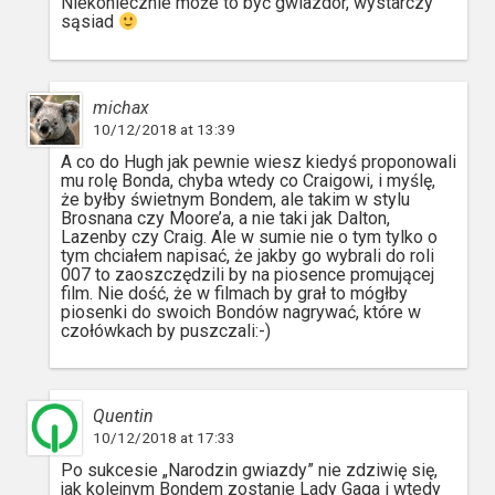
Niekoniecznie może to być gwiazdor, wystarczy
sąsiad
michax
10/12/2018 at 13:39
A co do Hugh jak pewnie wiesz kiedyś proponowali
mu rolę Bonda, chyba wtedy co Craigowi, i myślę,
że byłby świetnym Bondem, ale takim w stylu
Brosnana czy Moore’a, a nie taki jak Dalton,
Lazenby czy Craig. Ale w sumie nie o tym tylko o
tym chciałem napisać, że jakby go wybrali do roli
007 to zaoszczędzili by na piosence promującej
film. Nie dość, że w filmach by grał to mógłby
piosenki do swoich Bondów nagrywać, które w
czołówkach by puszczali:-)
Quentin
10/12/2018 at 17:33
Po sukcesie „Narodzin gwiazdy” nie zdziwię się,
jak kolejnym Bondem zostanie Lady Gaga i wtedy