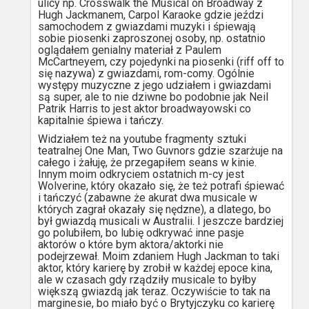
ulicy np. Crosswalk the Musical on Broadway z
Hugh Jackmanem, Carpol Karaoke gdzie jeździ
samochodem z gwiazdami muzyki i śpiewają
sobie piosenki zaproszonej osoby, np. ostatnio
oglądałem genialny materiał z Paulem
McCartneyem, czy pojedynki na piosenki (riff off to
się nazywa) z gwiazdami, rom-comy. Ogólnie
występy muzyczne z jego udziałem i gwiazdami
są super, ale to nie dziwne bo podobnie jak Neil
Patrik Harris to jest aktor broadwayowski co
kapitalnie śpiewa i tańczy.
Widziałem też na youtube fragmenty sztuki
teatralnej One Man, Two Guvnors gdzie szarżuje na
całego i żałuję, że przegapiłem seans w kinie.
Innym moim odkryciem ostatnich m-cy jest
Wolverine, który okazało się, że też potrafi śpiewać
i tańczyć (zabawne że akurat dwa musicale w
których zagrał okazały się nędzne), a dlatego, bo
był gwiazdą musicali w Australii. I jeszcze bardziej
go polubiłem, bo lubię odkrywać inne pasje
aktorów o które bym aktora/aktorki nie
podejrzewał. Moim zdaniem Hugh Jackman to taki
aktor, który karierę by zrobił w każdej epoce kina,
ale w czasach gdy rządziły musicale to byłby
większą gwiazdą jak teraz. Oczywiście to tak na
marginesie, bo miało być o Brytyjczyku co karierę