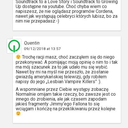
Soundtrack to a Love Story i Soundtrack to Growing
Up dostępne na youtube. Choć chyba wiem co
napiszesz, że nie oglądasz programów Cordena,
nawet jak występują celebryci których lubisz, bo za
nim nie przepadasz:-)
Quentin
09/12/2018 at 13:57
Trochę racji masz, choć zacząłem się do niego
przekonywać. A pomijając moją opinię o nim to i tak
ma mój szacunek za to jak udało mu się wybić.
Nawet by mi na myśl nie przeszło, że zostanie
gwiazdą amerykańskiej telewizji, gdy robiłem
napisy do jego „Lesbian Vampire Killers” :).
A wspomniane przez Ciebie występy zobaczę.
Normalnie omijam takie rzeczy, bo zawsze jest co
innego do zrobienia, ale jak czasem zapodam
jakieś fragmenty Jimmy’ego Fallona to się
wciągam i kończę na przeklikiwaniu przez kolejne