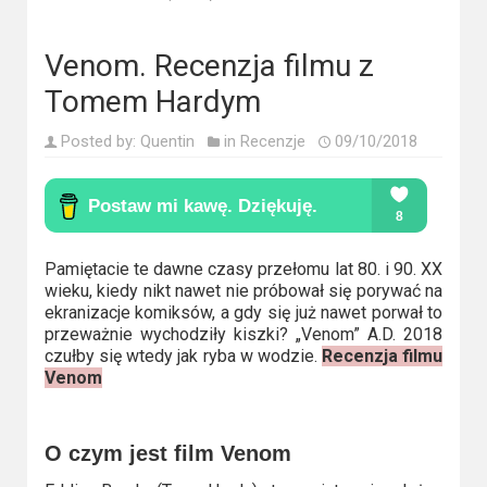
Kino
polskie
Venom. Recenzja filmu z
Komedie
Tomem Hardym
Korea
Posted by:
Quentin
in
Recenzje
09/10/2018
Południowa
Filmy
oparte
na
Pamiętacie te dawne czasy przełomu lat 80. i 90. XX
wieku, kiedy nikt nawet nie próbował się porywać na
faktach
ekranizacje komiksów, a gdy się już nawet porwał to
przeważnie wychodziły kiszki? „Venom” A.D. 2018
Thrillery
czułby się wtedy jak ryba w wodzie.
Recenzja filmu
Venom
Streaming
Amazon
O czym jest film Venom
Prime