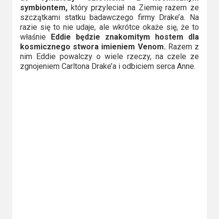
2023
symbiontem,
który przyleciał na Ziemię razem ze
szczątkami statku badawczego firmy Drake’a. Na
2022
razie się to nie udaje, ale wkrótce okaże się, że to
właśnie
Eddie będzie znakomitym hostem dla
2021
kosmicznego stwora imieniem Venom.
Razem z
nim Eddie powalczy o wiele rzeczy, na czele ze
zgnojeniem Carltona Drake’a i odbiciem serca Anne.
2020
2019
2018
2016
2017
2015
2014