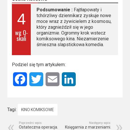
Podsumowanie :
Fajtłapowaty i
4
tchórzliwy dziennikarz zyskuje nowe
moce wraz z żywicielem z kosmosu,
który zagnieździł się w jego
wg Q-
organizmie. Ogromny krok wstecz
skali
komiksowego kina. Niezamierzenie
śmieszna slapstickowa komedia.
Podziel się tym artykułem:
Facebook
Twitter
Email
LinkedIn
Tagi:
KINO KOMIKSOWE
Poprzedni wpis:
Następny wpis:
Ostateczna operacja.
Księgarnia z marzeniami.