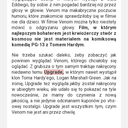
Eddiego, by sobie z nim pogadać bardziej niż przez
głosy w głowie. Venom ma makabryczne poczucie
humoru, które znakomicie sprawdziłoby się w filmie
nie dla dzieci. W filmie Venom można tylko niestety
mówić o odgryzaniu głowy.
Film, w którym
najlepszym bohaterem jest krwiożerczy stwór z
kosmosu nie jest materiałem na komiksową
komedię PG-13 z Tomem Hardym.
Nie trzeba szukać daleko, żeby zobaczyć jak
powinien wyglądać Venom, którego chciałoby się
oglądać. Z grubsza o tym samym traktuje nakręcony
niedawno temu
Upgrade,
w którym nawet wystąpił
klon Toma Hardy’ego, Logan Marshall-Green. Jak na
ironię, Upgrade też wygląda jakby został nakręcony
w ubiegłym wieku, ale udało się to pokazać na tyle
nowocześnie, że mamy do czynienia z nową
jakością, a nie jedynie odcinaniem kuponów po vhs-
owej nostalgii. Upgrade jest wszystkim tym, czym
Venom nie jest ani przez chwilę.