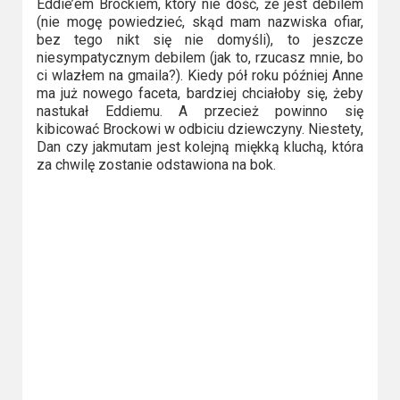
Eddie’em Brockiem, który nie dość, że jest debilem
(nie mogę powiedzieć, skąd mam nazwiska ofiar,
bez tego nikt się nie domyśli), to jeszcze
niesympatycznym debilem (jak to, rzucasz mnie, bo
ci wlazłem na gmaila?). Kiedy pół roku później Anne
ma już nowego faceta, bardziej chciałoby się, żeby
nastukał Eddiemu. A przecież powinno się
kibicować Brockowi w odbiciu dziewczyny. Niestety,
Dan czy jakmutam jest kolejną miękką kluchą, która
za chwilę zostanie odstawiona na bok.