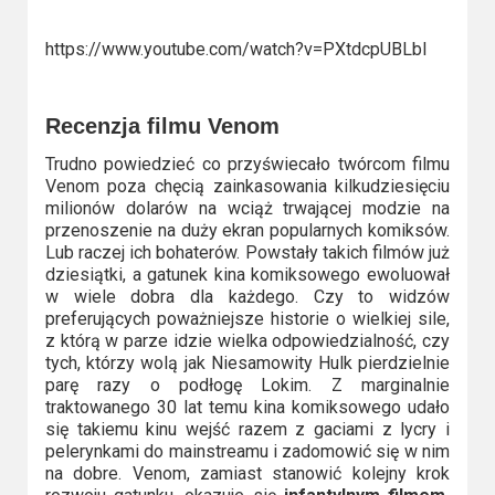
https://www.youtube.com/watch?v=PXtdcpUBLbI
Recenzja filmu Venom
Trudno powiedzieć co przyświecało twórcom filmu
Venom poza chęcią zainkasowania kilkudziesięciu
milionów dolarów na wciąż trwającej modzie na
przenoszenie na duży ekran popularnych komiksów.
Lub raczej ich bohaterów. Powstały takich filmów już
dziesiątki, a gatunek kina komiksowego ewoluował
w wiele dobra dla każdego. Czy to widzów
preferujących poważniejsze historie o wielkiej sile,
z którą w parze idzie wielka odpowiedzialność, czy
tych, którzy wolą jak Niesamowity Hulk pierdzielnie
parę razy o podłogę Lokim. Z marginalnie
traktowanego 30 lat temu kina komiksowego udało
się takiemu kinu wejść razem z gaciami z lycry i
pelerynkami do mainstreamu i zadomowić się w nim
na dobre. Venom, zamiast stanowić kolejny krok