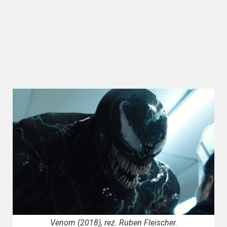
Kategorie
Bollywood
&
s-
ka
Filmy
dokumentalne
Horrory
Kino
azjatyckie
Kino
europejskie
Venom (2018), reż. Ruben Fleischer.