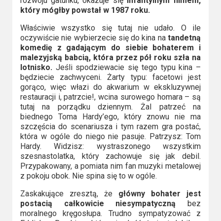
rozwoju gatunku, okazuje się
infantylnym filmem,
który mógłby powstał w 1987 roku.
Właściwie wszystko się tutaj nie udało. O ile
oczywiście nie wybierzecie się do kina na
tandetną
komedię z gadającym do siebie bohaterem i
malezyjską babcią, która przez pół roku szła na
lotnisko.
Jeśli spodziewacie się tego typu kina –
będziecie zachwyceni. Żarty typu: facetowi jest
gorąco, więc włazi do akwarium w ekskluzywnej
restauracji i, patrzcie!, wcina surowego homara – są
tutaj na porządku dziennym. Żal patrzeć na
biednego Toma Hardy’ego, który znowu nie ma
szczęścia do scenariusza i tym razem gra postać,
która w ogóle do niego nie pasuje. Patrzysz: Tom
Hardy. Widzisz: wystraszonego wszystkim
szesnastolatka, który zachowuje się jak debil.
Przypakowany, a pomiata nim fan muzyki metalowej
z pokoju obok. Nie spina się to w ogóle.
Zaskakujące zresztą, że
główny bohater jest
postacią całkowicie niesympatyczną
bez
moralnego kręgosłupa. Trudno sympatyzować z