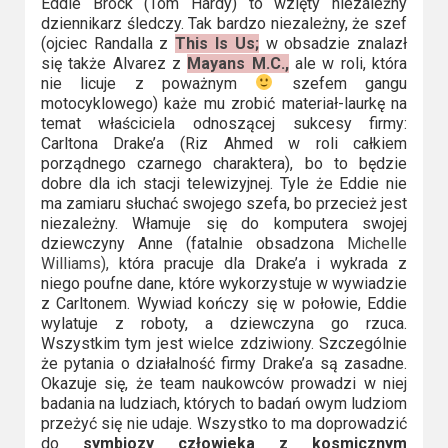
Eddie Brock (Tom Hardy) to wzięty niezależny
Video
dziennikarz śledczy. Tak bardzo niezależny, że szef
(ojciec Randalla z
This Is Us;
w obsadzie znalazł
się także Alvarez z
Mayans M.C.,
ale w roli, która
Apple
nie licuje z poważnym
szefem gangu
TV
motocyklowego) każe mu zrobić materiał-laurkę na
temat właściciela odnoszącej sukcesy firmy:
+
Carltona Drake’a (Riz Ahmed w roli całkiem
porządnego czarnego charaktera), bo to będzie
Disney+
dobre dla ich stacji telewizyjnej. Tyle że Eddie nie
ma zamiaru słuchać swojego szefa, bo przecież jest
HBO
niezależny. Włamuje się do komputera swojej
Max
dziewczyny Anne (fatalnie obsadzona
Michelle
Williams),
która pracuje dla Drake’a i wykrada z
niego poufne dane, które wykorzystuje w wywiadzie
Netflix
z Carltonem. Wywiad kończy się w połowie, Eddie
wylatuje z roboty, a dziewczyna go rzuca.
Sky
Wszystkim tym jest wielce zdziwiony. Szczególnie
Showtime
że pytania o działalność firmy Drake’a są zasadne.
Okazuje się, że team naukowców prowadzi w niej
badania na ludziach, których to badań owym ludziom
Podsumowania
przeżyć się nie udaje. Wszystko to ma doprowadzić
do
symbiozy człowieka z kosmicznym