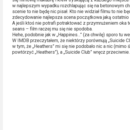
Kino
w najlepszym wypadku rozchlapując się na betonowym c
polskie
scenie to nie będę nic pisał. Kto nie widział filmu to nie 
zdecydowanie najlepsza scena początkowa jaką ostatnio w
Komedie
A jeśli ktoś nie potrafi potraktować z przymrużeniem oka 
seans – film raczej mu się nie spodoba.
Korea
Hehe, podobnie jak w „Happines…” (za chwilę) sporo tu w
W IMDB przeczytałem, że niektórzy porównują „Suicide Cl
Południowa
w tym, że „Heathers” mi się nie podobało nic a nic (mimo śl
powtórzyć „Heathers”), a „Suicide Club” wręcz przeciwnie.
Filmy
oparte
na
faktach
Thrillery
Streaming
Amazon
Prime