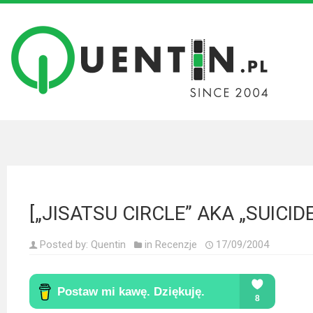
Filmy
Wszystkie
recenzje
filmów
Krótkie
recenzje
[„JISATSU CIRCLE” AKA „SUICID
Seriale
Wszystkie
Posted by:
Quentin
in
Recenzje
17/09/2004
recenzje
seriali