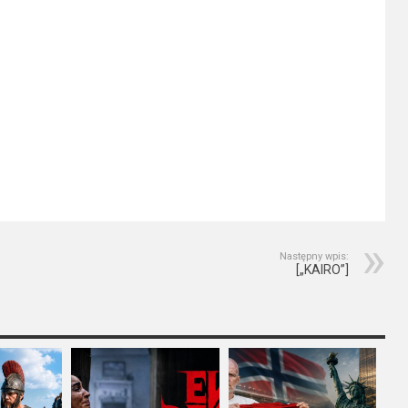
Następny wpis:
[„KAIRO”]