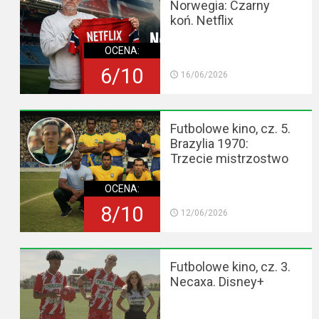
Norwegia: Czarny
koń. Netflix
OCENA:
6/10
16/06/2026
Futbolowe kino, cz. 5.
Brazylia 1970:
Trzecie mistrzostwo
OCENA:
8/10
12/06/2026
Futbolowe kino, cz. 3.
Necaxa. Disney+