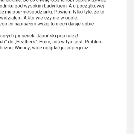
hodniku pod wysokim budynkiem. A o początkowej
będę mu psuł niespodzianki. Powiem tylko tyle, że to
idziałem. A kto wie czy nie w ogóle.
tego co napisałem wyżej to niech daruje sobie
esołych piosenek. Japoński pop rulez!
ub” do „Heathers”. Hmm, coś w tym jest. Problem
icznej Winony; wolę oglądać jej jotpegi niż