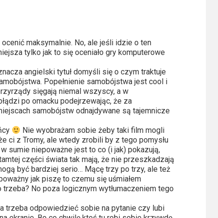
cenić maksymalnie. No, ale jeśli idzie o ten
niejsza tylko jak to się oceniało gry komputerowe
nacza angielski tytuł domyśli się o czym traktuje
samobójstwa. Popełnienie samobójstwa jest cool i
 przyrządy sięgają niemal wszyscy, a w
 błądzi po omacku podejrzewając, że za
 miejscach samobójstw odnajdywane są tajemnicze
ońcy
Nie wyobrażam sobie żeby taki film mogli
 ci z Tromy, ale wtedy zrobili by z tego pomysłu
 sumie niepoważne jest to co (i jak) pokazują,
tamtej części świata tak mają, że nie przeszkadzają
mogą być bardziej serio… Mącę trzy po trzy, ale też
ki poważny jak piszę to czemu się uśmiałem
o trzeba? No poza logicznym wytłumaczeniem tego
a trzeba odpowiedzieć sobie na pytanie czy lubi
a ekranie. Bo co chwilę ktoś tu robi sobie krzywdę