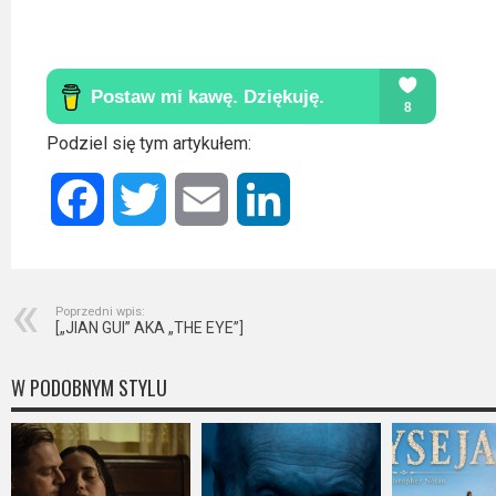
Video
Apple
TV
+
Podziel się tym artykułem:
Disney+
Facebook
Twitter
Email
LinkedIn
HBO
Max
Poprzedni wpis:
Netflix
[„JIAN GUI” AKA „THE EYE”]
Sky
W PODOBNYM STYLU
Showtime
Podsumowania