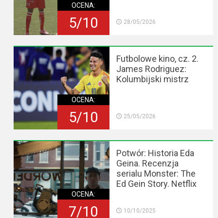
OCENA:
5/10
28/05/2026
Futbolowe kino, cz. 2.
James Rodriguez:
Kolumbijski mistrz
OCENA:
5/10
25/05/2026
Potwór: Historia Eda
Geina. Recenzja
serialu Monster: The
Ed Gein Story. Netflix
OCENA:
7/10
10/10/2025