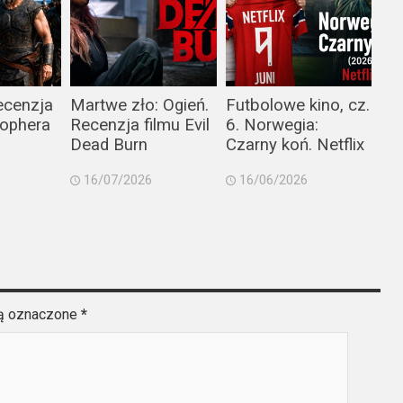
ecenzja
Martwe zło: Ogień.
Futbolowe kino, cz.
tophera
Recenzja filmu Evil
6. Norwegia:
Dead Burn
Czarny koń. Netflix
16/07/2026
16/06/2026
są oznaczone
*