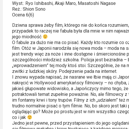
Kategorie
Wyst.: Ryo Ishibashi, Akaji Maro, Masatoshi Nagase
Reż.: Shion Sono
Bollywood
Ocena 6(6)
&
Dziwna sprawa żeby film, którego nie do końca rozumiem, o
s-
przypadek to raczej nie fabuła była dla mnie w nim najważ
jego miodność
ka
O fabule za dużo nie ma co pisać. Każdy kto rozumie co oz
film. Otóż w Japonii narodziła się nowa moda – moda na 
Filmy
jest trendy więc za noże i inne dostępne i śmiercionośne
dokumentalne
szczególności młodzież szkolna. Policja jest bezradna –
„wprowadzeniem” tej mody ktoś stoi. Szczególnie, że na
zwitki z ludzkiej skóry. Podejrzenie pada na internet.
Horrory
I znowu wypada napisać, że nasrane we łbie mają ci Jap
nakręcić w Hollywood amerykańscy filmowcy – no chyba, że
Kino
jakieś głupowate widowisko, a Japończycy mimo tego, że w
azjatyckie
potraktowali temat zupełnie poważnie. No, ale filmowcy z 
im fontanny krwi i tony trupów. Filmy z ich „udziałem” też 
trudno normalnie pisać o tym filmie. No, bo skoro jest ta
Kino
oglądając go? Może po prostu jest w nim wszystko czeg
europejskie
co i jak
Jedno jest pewne, przed przystapieniem do jego oglądani
się filmową makabrę i krew tryskającą z każdego miejsca n