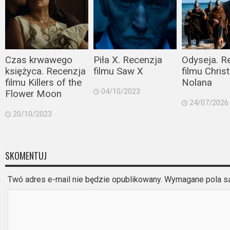
2023
2022
2021
Czas krwawego
Piła X. Recenzja
Odyseja. R
księżyca. Recenzja
filmu Saw X
filmu Chris
2020
filmu Killers of the
Nolana
04/10/2023
Flower Moon
2019
24/07/2026
20/10/2023
2018
2016
SKOMENTUJ
2017
Twó adres e-mail nie będzie opublikowany. Wymagane pola 
2015
2014