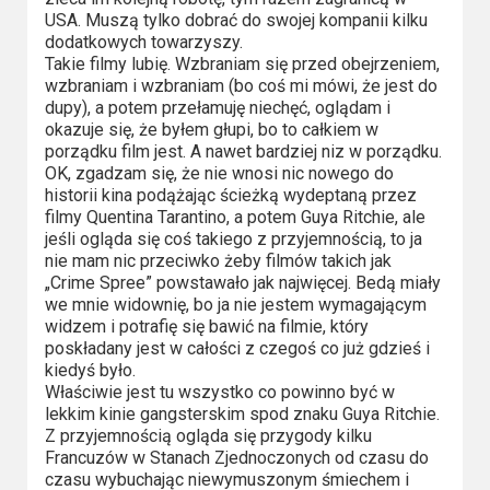
USA. Muszą tylko dobrać do swojej kompanii kilku
Video
dodatkowych towarzyszy.
Takie filmy lubię. Wzbraniam się przed obejrzeniem,
Apple
wzbraniam i wzbraniam (bo coś mi mówi, że jest do
TV
dupy), a potem przełamuję niechęć, oglądam i
okazuje się, że byłem głupi, bo to całkiem w
+
porządku film jest. A nawet bardziej niz w porządku.
OK, zgadzam się, że nie wnosi nic nowego do
Disney+
historii kina podążając ścieżką wydeptaną przez
filmy Quentina Tarantino, a potem Guya Ritchie, ale
HBO
jeśli ogląda się coś takiego z przyjemnością, to ja
nie mam nic przeciwko żeby filmów takich jak
Max
„Crime Spree” powstawało jak najwięcej. Bedą miały
we mnie widownię, bo ja nie jestem wymagającym
Netflix
widzem i potrafię się bawić na filmie, który
poskładany jest w całości z czegoś co już gdzieś i
Sky
kiedyś było.
Właściwie jest tu wszystko co powinno być w
Showtime
lekkim kinie gangsterskim spod znaku Guya Ritchie.
Z przyjemnością ogląda się przygody kilku
Podsumowania
Francuzów w Stanach Zjednoczonych od czasu do
czasu wybuchając niewymuszonym śmiechem i