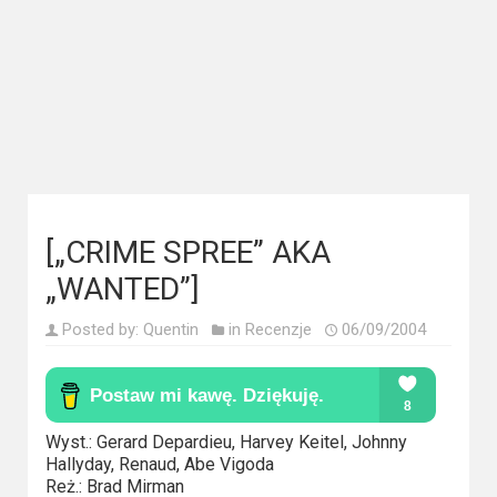
Kategorie
Bollywood
&
s-
ka
Filmy
dokumentalne
[„CRIME SPREE” AKA
Horrory
„WANTED”]
Kino
Posted by:
Quentin
in
Recenzje
06/09/2004
azjatyckie
Kino
Wyst.: Gerard Depardieu, Harvey Keitel, Johnny
europejskie
Hallyday, Renaud, Abe Vigoda
Reż.: Brad Mirman