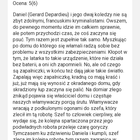
Kino
Ocena: 5(6)
polskie
Daniel (Gerard Depardieu) i jego dwaj koledzy nie są
zbyt zdolnymi, francuskimi kryminalistami. Owszem,
Komedie
do pewnego momentu idzie im całkiem sprawnie,
ale potem przychodzi czas, że coś zaczyna się
Korea
psuć. Tym razem jest zupełnie tak samo. Myszkując
Południowa
po domu do którego się włamali radzą sobie bez
problemu z wszystkimi zabezpieczeniami. Kłopot w
tym, że latarka to takie urządzenie, które nie działa
Filmy
bez baterii, a oni ich zapomnieli. No, ale od czego
oparte
są zapalniczki, w końcu też dają jakie takie światło.
Zapalają więc zapalniczkę, kradną co mają kraść i
na
już, już mają się wynosić z okradanego domu, gdy
faktach
skradziony łup zaczyna się palić. Na domiar złego
znikąd pojawia się właściciel domu i częstuje
Thrillery
naszych włamywaczy porcją śrutu. Włamywacze
wracają z podkulonymi ogonami do szefa, który
Streaming
zlecił im tą robotę. Szef to człowiek cierpliwy, ale
wydaje się, że kolejna spartaczona przez jego
podwładnych robota przeleje czarę goryczy.
Amazon
Tymczasem ku zdziwieniu Daniela i kumpli, szef
Prime
zleca im kolejną robotę, tym razem zagranicą w