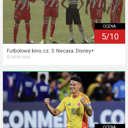
OCENA:
5/10
Futbolowe kino, cz. 3. Necaxa. Disney+
28/05/2026
OCENA: