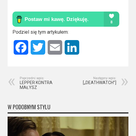
Podziel się tym artykułem:
Facebook
Twitter
Email
LinkedIn
Poprzedni wpis:
Następny wpis:
LEPPER KONTRA
[„DEATHWATCH”]
MAŁYSZ
W PODOBNYM STYLU