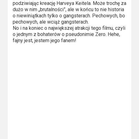
2023
podziwiając kreację Harveya Keitela. Może trochę za
dużo w nim „brutalności”, ale w końcu to nie historia
2022
o niewiniątkach tylko o gangsterach. Pechowych, bo
pechowych, ale wciąż gangsterach.
No i na koniec o największej atrakcji tego filmu, czyli
2021
o jednym z bohaterów o pseudonimie Zero. Hehe,
fajny jest, jestem jego fanem!
2020
2019
2018
2016
2017
2015
2014