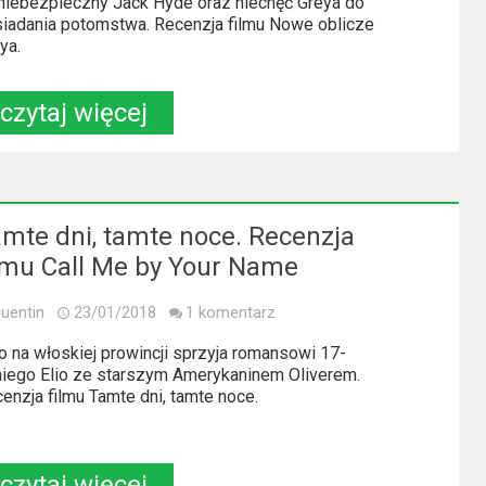
niebezpieczny Jack Hyde oraz niechęć Greya do
iadania potomstwa. Recenzja filmu Nowe oblicze
ya.
czytaj więcej
mte dni, tamte noce. Recenzja
lmu Call Me by Your Name
uentin
23/01/2018
1 komentarz
o na włoskiej prowincji sprzyja romansowi 17-
niego Elio ze starszym Amerykaninem Oliverem.
enzja filmu Tamte dni, tamte noce.
czytaj więcej