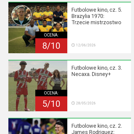
Futbolowe kino, cz. 5.
Brazylia 1970:
Trzecie mistrzostwo
OCENA:
8/10
12/06/2026
Futbolowe kino, cz. 3.
Necaxa. Disney+
OCENA:
5/10
28/05/2026
Futbolowe kino, cz. 2.
James Rodriguez: