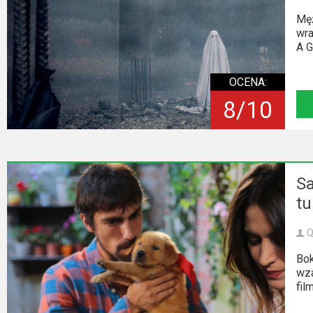
Mę
wra
A G
OCENA:
8/10
Sa
t
Q
Bok
wza
fil