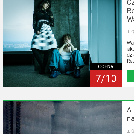
C
Re
W
Q
War
jak
dzi
Rec
OCENA:
7/10
A 
na
Q