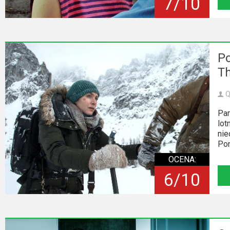
7/10
Po
T
Q
Pan
lot
nie
Pom
OCENA:
6/10