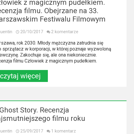
złowiek z magicznym pudełkiem.
cenzja filmu. Obejrzane na 33.
arszawskim Festiwalu Filmowym
uentin
20/10/2017
2 komentarze
szawa, rok 2030. Młody mężczyzna zatrudnia się
o sprzątacz w korporacji, w której poznaje wyzwoloną
ewczynę. Zakochuje się, ale ona niekoniecznie.
enzja filmu Człowiek z magicznym pudełkiem.
czytaj więcej
Ghost Story. Recenzja
jsmutniejszego filmu roku
uentin
25/09/2017
1 komentarz