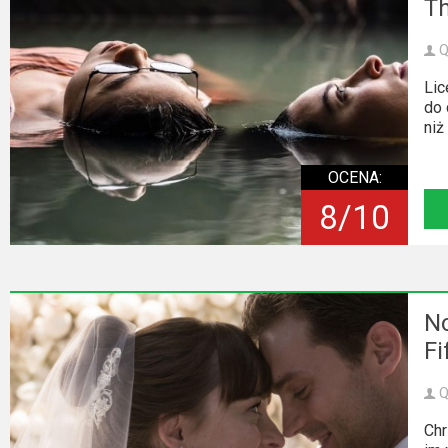
Th
Video
Q
Apple
Lic
TV
do 
+
niż
Disney+
OCENA:
8/10
HBO
Max
Netflix
No
Sky
Fi
Showtime
Q
Podsumowania
Chr