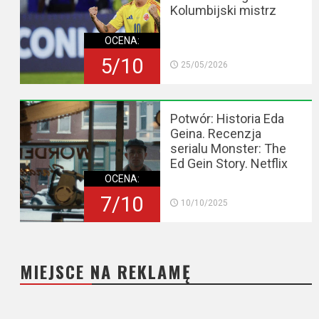
Kolumbijski mistrz
OCENA:
5/10
25/05/2026
Potwór: Historia Eda
Geina. Recenzja
serialu Monster: The
Ed Gein Story. Netflix
OCENA:
7/10
10/10/2025
MIEJSCE NA REKLAMĘ