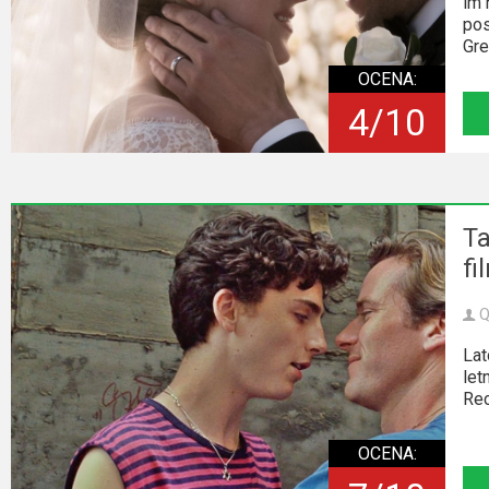
im 
2023
pos
Gre
2022
OCENA:
2021
4/10
2020
2019
Ta
2018
fi
2016
Q
2017
Lat
let
2015
Rec
2014
OCENA: