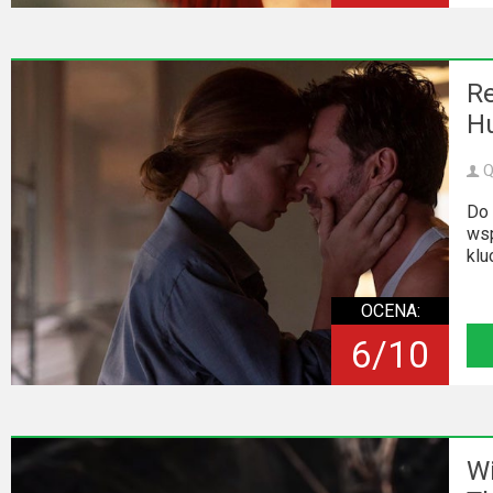
Kino
polskie
Komedie
Re
H
Korea
Południowa
Q
Filmy
Do 
wsp
oparte
klu
na
faktach
OCENA:
6/10
Thrillery
Streaming
Amazon
Wi
Prime