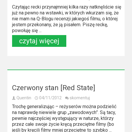
Czytając recki przynajmniej kilka razy natknęliście się
już na pewno na wstawki, w których wkurzam się, że
nie mam na Q-Blogu recenzji jakiegoś filmu, o której
jestem przekonany, że ją pisałem. Piszę reckę,
powołuję się ...
czytaj więcej
Czerwony stan [Red State]
Quentin
04/11/2012
skomentuj
Trochę generalizując – reżyserów można podzielić
na naprawdę niewiele grup „zawodowych”. Są tacy,
pewnie najczęściej występujący w naturze, którzy
przez całe swoje życie kręcą przeciętne filmy (bo
jeśli by kręcili filmy mniej przeciętne to szybko ...