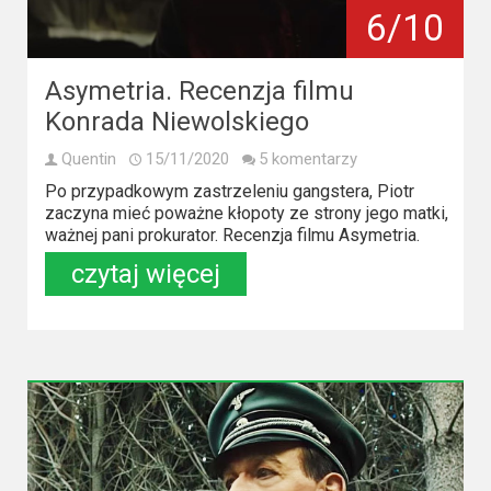
Kino
6/10
polskie
Komedie
Asymetria. Recenzja filmu
Konrada Niewolskiego
Korea
Południowa
Quentin
15/11/2020
5 komentarzy
Po przypadkowym zastrzeleniu gangstera, Piotr
Filmy
zaczyna mieć poważne kłopoty ze strony jego matki,
ważnej pani prokurator. Recenzja filmu Asymetria.
oparte
czytaj więcej
na
faktach
Thrillery
Streaming
Amazon
Prime