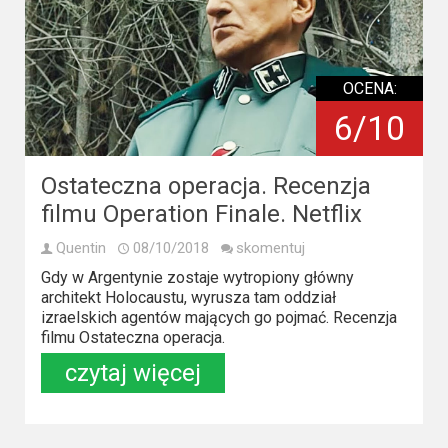
Video
Apple
OCENA:
TV
6/10
+
Disney+
Ostateczna operacja. Recenzja
filmu Operation Finale. Netflix
HBO
Max
Quentin
08/10/2018
skomentuj
Gdy w Argentynie zostaje wytropiony główny
Netflix
architekt Holocaustu, wyrusza tam oddział
izraelskich agentów mających go pojmać. Recenzja
Sky
filmu Ostateczna operacja.
Showtime
czytaj więcej
Podsumowania