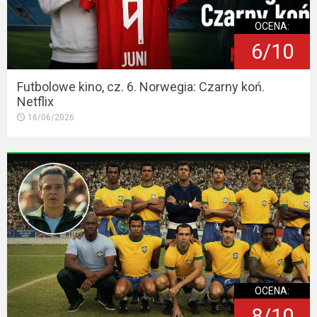
OCENA:
6/10
Futbolowe kino, cz. 6. Norwegia: Czarny koń.
Netflix
16/06/2026
OCENA:
8/10