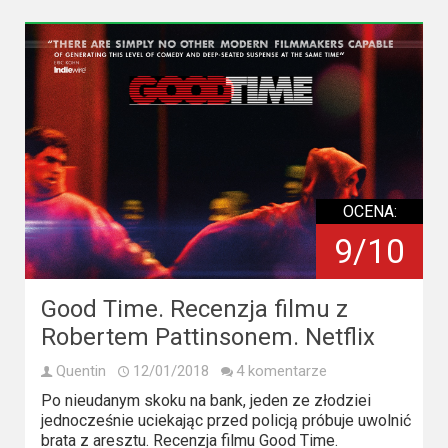
2023
2022
2021
2020
2019
OCENA:
2018
9/10
2016
Good Time. Recenzja filmu z
2017
Robertem Pattinsonem. Netflix
2015
Quentin
12/01/2018
4 komentarze
Po nieudanym skoku na bank, jeden ze złodziei
2014
jednocześnie uciekając przed policją próbuje uwolnić
brata z aresztu. Recenzja filmu Good Time.