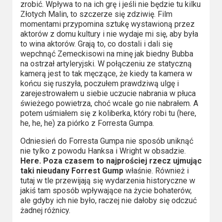
zrobić. Wpływa to na ich grę i jeśli nie będzie tu kilku
Złotych Malin, to szczerze się zdziwię. Film
momentami przypomina sztukę wystawioną przez
aktorów z domu kultury i nie wydaje mi się, aby była
to wina aktorów. Grają to, co dostali i dali się
wepchnąć Zemeckisowi na minę jak biedny Bubba
na ostrzał artyleryjski. W połączeniu ze statyczną
kamerą jest to tak męczące, że kiedy ta kamera w
końcu się ruszyła, poczułem prawdziwą ulgę i
zarejestrowałem u siebie uczucie nabrania w płuca
świeżego powietrza, choć wcale go nie nabrałem. A
potem uśmiałem się z koliberka, który robi tu (here,
he, he, he) za piórko z Forresta Gumpa.
Odniesień do Forresta Gumpa nie sposób uniknąć
nie tylko z powodu Hanksa i Wright w obsadzie.
Here. Poza czasem to najprościej rzecz ujmując
taki nieudany Forrest Gump
właśnie. Również i
tutaj w tle przewijają się wydarzenia historyczne w
jakiś tam sposób wpływające na życie bohaterów,
ale gdyby ich nie było, raczej nie dałoby się odczuć
żadnej różnicy.