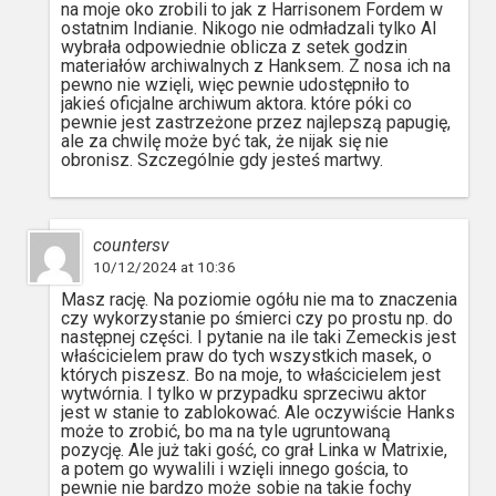
na moje oko zrobili to jak z Harrisonem Fordem w
ostatnim Indianie. Nikogo nie odmładzali tylko AI
wybrała odpowiednie oblicza z setek godzin
materiałów archiwalnych z Hanksem. Z nosa ich na
pewno nie wzięli, więc pewnie udostępniło to
jakieś oficjalne archiwum aktora. które póki co
pewnie jest zastrzeżone przez najlepszą papugię,
ale za chwilę może być tak, że nijak się nie
obronisz. Szczególnie gdy jesteś martwy.
countersv
10/12/2024 at 10:36
Masz rację. Na poziomie ogółu nie ma to znaczenia
czy wykorzystanie po śmierci czy po prostu np. do
następnej części. I pytanie na ile taki Zemeckis jest
właścicielem praw do tych wszystkich masek, o
których piszesz. Bo na moje, to właścicielem jest
wytwórnia. I tylko w przypadku sprzeciwu aktor
jest w stanie to zablokować. Ale oczywiście Hanks
może to zrobić, bo ma na tyle ugruntowaną
pozycję. Ale już taki gość, co grał Linka w Matrixie,
a potem go wywalili i wzięli innego gościa, to
pewnie nie bardzo może sobie na takie fochy