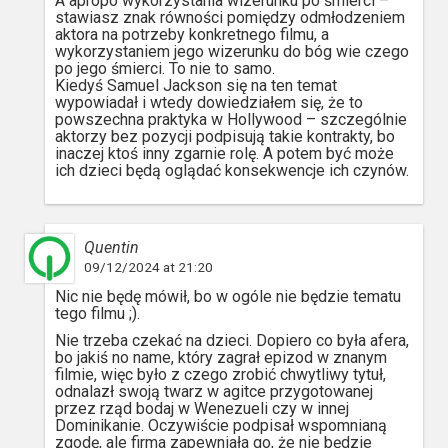
A apropo wykorzystania wizerunku po śmierci –
stawiasz znak równości pomiędzy odmłodzeniem
aktora na potrzeby konkretnego filmu, a
wykorzystaniem jego wizerunku do bóg wie czego
po jego śmierci. To nie to samo.
Kiedyś Samuel Jackson się na ten temat
wypowiadał i wtedy dowiedziałem się, że to
powszechna praktyka w Hollywood – szczególnie
aktorzy bez pozycji podpisują takie kontrakty, bo
inaczej ktoś inny zgarnie rolę. A potem być może
ich dzieci będą oglądać konsekwencje ich czynów.
Quentin
09/12/2024 at 21:20
Nic nie będę mówił, bo w ogóle nie będzie tematu
tego filmu ;).
Nie trzeba czekać na dzieci. Dopiero co była afera,
bo jakiś no name, który zagrał epizod w znanym
filmie, więc było z czego zrobić chwytliwy tytuł,
odnalazł swoją twarz w agitce przygotowanej
przez rząd bodaj w Wenezueli czy w innej
Dominikanie. Oczywiście podpisał wspomnianą
zgodę, ale firma zapewniała go, że nie będzie