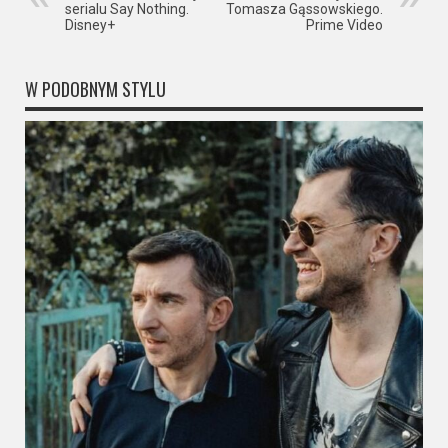
serialu Say Nothing.
Tomasza Gąssowskiego.
Disney+
Prime Video
W PODOBNYM STYLU