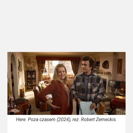
Kategorie
Bollywood
&
s-
ka
Filmy
dokumentalne
Horrory
Kino
azjatyckie
Kino
europejskie
Here. Poza czasem (2024), reż. Robert Zemeckis.