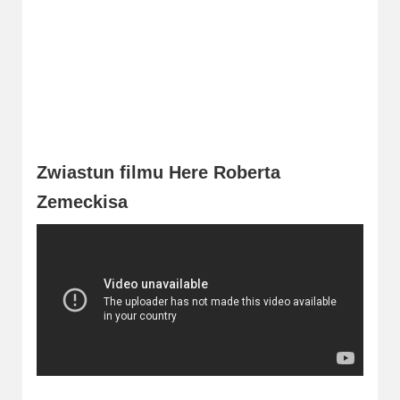
2023
2022
2021
2020
2019
Zwiastun filmu Here Roberta
Zemeckisa
2018
2016
2017
2015
2014