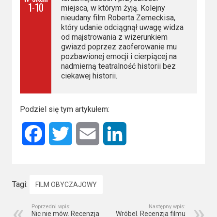
1-10
miejsca, w którym żyją. Kolejny
nieudany film Roberta Zemeckisa,
który udanie odciągnął uwagę widza
od majstrowania z wizerunkiem
gwiazd poprzez zaoferowanie mu
pozbawionej emocji i cierpiącej na
nadmierną teatralność historii bez
ciekawej historii.
Podziel się tym artykułem:
Facebook
Twitter
Email
LinkedIn
Tagi:
FILM OBYCZAJOWY
Poprzedni wpis:
Następny wpis:
Nic nie mów. Recenzja
Wróbel. Recenzja filmu