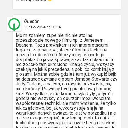
Quentin
10/12/2024 at 15:54
Moim zdaniem zupełnie nic nie stoi na
przeszkodzie nowego filmu np. z Jamesem
Deanem. Poza prawnikami i ich interpretacjami
tego, co zapisane w „starych” kontraktach i jak
można to odnieść do AI czy innej technologii
deepfake, bo jasna sprawa, że aż tak dokładnie to
nie zostało tam określone. Znając życie, wszyscy
czekają na jakiś precedens, a póki co kombinują z
głosami. Można sobie gdzieś tam już wykupić bajki
na dobranoc czytane głosem Jamesa Stewarta czy
Judy Garland, a na tym, co równie oczywiste, się
nie skończy. Prawnicy będą pisali nową historię
kina. Wszystkie te niedawne strajki były „o tym” i
generalnie wszyscy są oburzeni możliwościami
współczesnej techniki, ale mam wrażenie, że tylko
tak częściowo, bo jak wykorzystuje się je na
warunkach danych gwiazd, to jest w porządku i nie
ma się czego czepiać. A w ten sposób, to oni z
technologią nie wygrają i za chwilę będą narzekać.
Rozejdzie się o niuanse, a jak ktoś zrobi wyłom, to