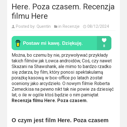
Kino
Here. Poza czasem. Recenzja
polskie
filmu Here
Komedie
Posted by:
Quentin
in
Recenzje
08/12/2024
Korea
Południowa
Filmy
Można, bo czemu by nie, przywoływać przykłady
takich filmów jak Łowca androidów, Coś, czy nawet
oparte
Skazani na Shawshank, ale mimo to bardzo rzadko
na
się zdarza, by film, który ponosi spektakularną
porażkę kasową w box-office po latach został
faktach
oceniony jako arcydzieło. O nowym filmie Roberta
Zemeckisa na pewno nikt tak nie powie za dziesięć
Thrillery
lat, o ile w ogóle ktoś będzie o nim pamiętał.
Recenzja filmu Here. Poza czasem.
Streaming
Amazon
O czym jest film Here. Poza czasem
Prime