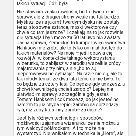
takich sytuacji. Cóż, była.
Nie stawiam znaku równości, bo to dwie różne
sprawy, ale z drugiej strony wcale nie tak bardzo.
Myślisz, że na jakimś twardym dysku nie zostały
teraz stosowne sztance, maski wektorowe czy
chwie co tam jeszcze? I czekają na to jak rozwinie
się sytuacja i być może za 50 lat uwolnią awatary.
Jasna sprawa, Zemeckis to kumpel, więc świństwa
Hanksowi nie zrobi, ale to tylko on miał dostęp do
takich materiałów? Na moje – jeśli obawia cię
rozwój AI w kontekście takiego wykorzystania
wizerunku, to zabijasz w zarodku wszelkie próby
majstrowania przy nim, a nie „bo to są
nieporównywalne sytuacje”. Na razie nie są, ale to
tak młody temat, że dwa lata temu go nie było. To
co będzie za cztery lata. Co będzie gdy umrzesz, a
chciwi krewni będą chcieli zarobić? Lepiej nie
ułatwiać im sprawy, szczególnie gdy jesteś
Tomem Hanksem i coś możesz, bo jak jesteś no
name’m to już chyba lepiej zarobić na sprzedaży
ryja, niż żeby ktoś inny zarobił za ciebie?
Jest tyle różnych technologii, sposobów,
możliwości zajumania wizerunku, że nie można z
tym walczyć półśrodkami. A i to może nie
wystarczyć. Nie wnikałem w technikalia „Here”, ale