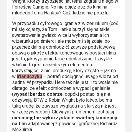
Wright, którzy trzydzieści lat temu zagrali u niego w
Forreście Gumpie. No nie pójdziesz do kina na
młodego Toma Hanksa? Cóż, ludzie nie poszli.
W przypadku cyfrowego igrania z wizerunkiem (coś
mi się kojarzy, że Tom Hanks burzył się na takie
awatarowanie gwiazd w celu wykorzystania ich
wizerunku po śmierci, ale może mi się zdaje, bo
przecież dał się odmłodzić) zawsze podstawową
obawą o jakość efektu końcowego w postaci filmu
jest to, jak wypadnie takie odmładzanie. I zwykle
właśnie to jest najsłabszym elementem
korzystającej z niej produkcji, który często – jak np.
w
Irlandczyku
– potrafi odciągnąć uwagę widza od
sedna. W przypadku Here tak nie jest. I to wcale nie
dlatego, że efekt odmłodzenia wypadł genialnie
(
wypadł bardzo dobrze
, dopóki postaci się nie
odzywają; BTW z Robin Wright było łatwo, bo ma
taką urodę, że zawsze wygląda na starszą niż jest
w rzeczywistości). Głównym problemem jest tutaj
nieumiejętne wykorzystanie świetnej koncepcji
na film
adaptowanej z powieści graficznej Richarda
McGuire’a.