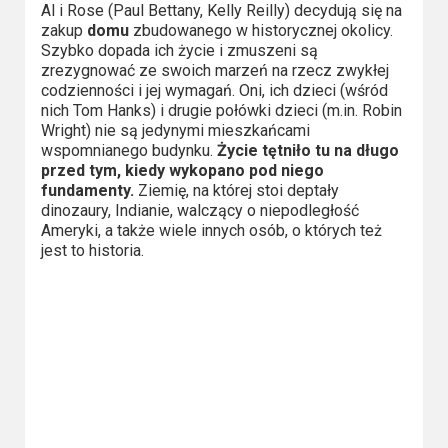
Al i Rose (Paul Bettany, Kelly Reilly) decydują się na
Video
zakup
domu
zbudowanego w historycznej okolicy.
Szybko dopada ich życie i zmuszeni są
Apple
zrezygnować ze swoich marzeń na rzecz zwykłej
codzienności i jej wymagań. Oni, ich dzieci (wśród
TV
nich Tom Hanks) i drugie połówki dzieci (m.in. Robin
+
Wright) nie są jedynymi mieszkańcami
wspomnianego budynku.
Życie tętniło tu na długo
Disney+
przed tym, kiedy wykopano pod niego
fundamenty.
Ziemię, na której stoi deptały
dinozaury, Indianie, walczący o niepodległość
HBO
Ameryki, a także wiele innych osób, o których też
Max
jest to historia.
Netflix
Sky
Showtime
Podsumowania