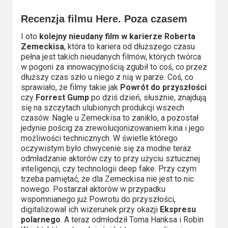
Recenzja filmu Here. Poza czasem
I oto
kolejny nieudany film w karierze Roberta
Zemeckisa
, która to kariera od dłuższego czasu
pełna jest takich nieudanych filmów, których twórca
w pogoni za innowacyjnością zgubił to coś, co przez
dłuższy czas szło u niego z nią w parze. Coś, co
sprawiało, że filmy takie jak
Powrót do przyszłości
czy
Forrest Gump
po dziś dzień, słusznie, znajdują
się na szczytach ulubionych produkcji wszech
czasów. Nagle u Zemeckisa to zanikło, a pozostał
jedynie pościg za zrewolucjonizowaniem kina i jego
możliwości technicznych. W świetle którego
oczywistym było chwycenie się za modne teraz
odmładzanie aktorów czy to przy użyciu sztucznej
inteligencji, czy technologii deep fake. Przy czym
trzeba pamiętać, że dla Zemeckisa nie jest to nic
nowego. Postarzał aktorów w przypadku
wspomnianego już Powrotu do przyszłości,
digitalizował ich wizerunek przy okazji
Ekspresu
polarnego
. A teraz odmłodził Toma Hanksa i Robin