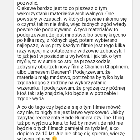
pozwolić.
Ciekawe bardzo jest to co piszesz o tym
wykorzystaniu materiałów archiwalnych. One
powstały w czasach, w których pewnie nikomu się
o czymś takim nie śniło, więc żadnych zgód wtedy
pewnie nie podpisywano. A tych materiałów to
podejrzewam, że jest mnóstwo, bo scenę kręcono
po kilka razy, z różnych ujęć, potem wybierano
najlepsze, więc przy każdym filmie jest tego kilka
razy więcej niż ostatecznie widzowie zobaczyli. I
to już jest w posiadaniu wytwórni. I jak tak o tym
myślę, to w sumie co stoi na przeszkodzie,
żebyśmy obejrzeli nowy film z Charliem Chaplinem,
albo Jamesem Deanem? Podejrzewam, że
materiału mają mnóstwo, potrzebna by tylko była
zgoda kogoś z rodziny na wykorzystanie
wizerunku. I podejrzewam, że prędzej czy później
ktoś taki się znajdzie, kto będzie w potrzebie i
zgodę wyda.
A co do tego czy będzie się o tym filmie mówić
czy nie, to nigdy nie jest łatwo wyrokować. Jakby
zapytać recenzenta Blade Runnera czy The Thing
tuż po wyjściu z kina, to też by mówili, że nikt nie
będzie o tych filmach pamiętał za tydzień, a co
dopiero za 10 lat. Ale nie chcę się spierać, wierzę
w twoją intuicję