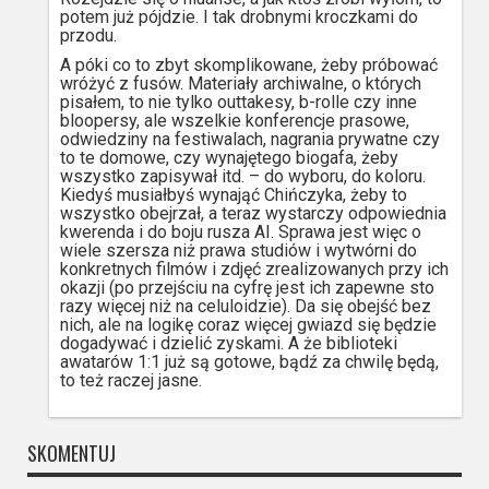
potem już pójdzie. I tak drobnymi kroczkami do
przodu.
A póki co to zbyt skomplikowane, żeby próbować
wróżyć z fusów. Materiały archiwalne, o których
pisałem, to nie tylko outtakesy, b-rolle czy inne
bloopersy, ale wszelkie konferencje prasowe,
odwiedziny na festiwalach, nagrania prywatne czy
to te domowe, czy wynajętego biogafa, żeby
wszystko zapisywał itd. – do wyboru, do koloru.
Kiedyś musiałbyś wynająć Chińczyka, żeby to
wszystko obejrzał, a teraz wystarczy odpowiednia
kwerenda i do boju rusza AI. Sprawa jest więc o
wiele szersza niż prawa studiów i wytwórni do
konkretnych filmów i zdjęć zrealizowanych przy ich
okazji (po przejściu na cyfrę jest ich zapewne sto
razy więcej niż na celuloidzie). Da się obejść bez
nich, ale na logikę coraz więcej gwiazd się będzie
dogadywać i dzielić zyskami. A że biblioteki
awatarów 1:1 już są gotowe, bądź za chwilę będą,
to też raczej jasne.
SKOMENTUJ