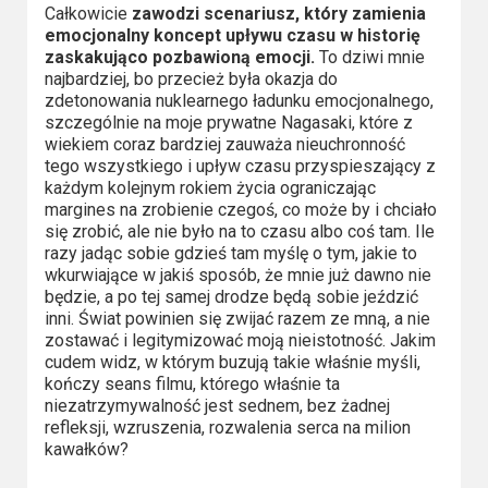
Całkowicie
zawodzi scenariusz, który zamienia
emocjonalny koncept upływu czasu w historię
zaskakująco pozbawioną emocji.
To dziwi mnie
najbardziej, bo przecież była okazja do
zdetonowania nuklearnego ładunku emocjonalnego,
szczególnie na moje prywatne Nagasaki, które z
wiekiem coraz bardziej zauważa nieuchronność
tego wszystkiego i upływ czasu przyspieszający z
każdym kolejnym rokiem życia ograniczając
margines na zrobienie czegoś, co może by i chciało
się zrobić, ale nie było na to czasu albo coś tam. Ile
razy jadąc sobie gdzieś tam myślę o tym, jakie to
wkurwiające w jakiś sposób, że mnie już dawno nie
będzie, a po tej samej drodze będą sobie jeździć
inni. Świat powinien się zwijać razem ze mną, a nie
zostawać i legitymizować moją nieistotność. Jakim
cudem widz, w którym buzują takie właśnie myśli,
kończy seans filmu, którego właśnie ta
niezatrzymywalność jest sednem, bez żadnej
refleksji, wzruszenia, rozwalenia serca na milion
kawałków?