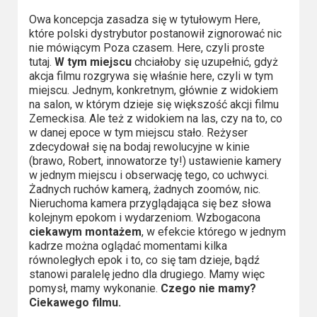
Owa koncepcja zasadza się w tytułowym Here,
które polski dystrybutor postanowił zignorować nic
nie mówiącym Poza czasem. Here, czyli proste
tutaj.
W tym miejscu
chciałoby się uzupełnić, gdyż
akcja filmu rozgrywa się właśnie here, czyli w tym
miejscu. Jednym, konkretnym, głównie z widokiem
na salon, w którym dzieje się większość akcji filmu
Zemeckisa. Ale też z widokiem na las, czy na to, co
w danej epoce w tym miejscu stało. Reżyser
zdecydował się na bodaj rewolucyjne w kinie
(brawo, Robert, innowatorze ty!) ustawienie kamery
w jednym miejscu i obserwację tego, co uchwyci.
Żadnych ruchów kamerą, żadnych zoomów, nic.
Nieruchoma kamera przyglądająca się bez słowa
kolejnym epokom i wydarzeniom. Wzbogacona
ciekawym montażem
, w efekcie którego w jednym
kadrze można oglądać momentami kilka
równoległych epok i to, co się tam dzieje, bądź
stanowi paralelę jedno dla drugiego. Mamy więc
pomysł, mamy wykonanie.
Czego nie mamy?
Ciekawego filmu.