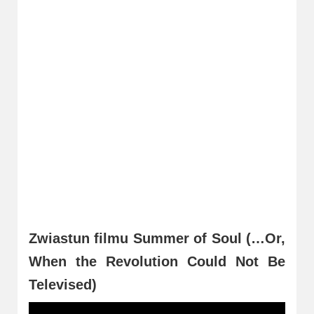
2023
2022
2021
2020
2019
2018
2016
2017
Zwiastun filmu Summer of Soul (…Or,
2015
When the Revolution Could Not Be
Televised)
2014