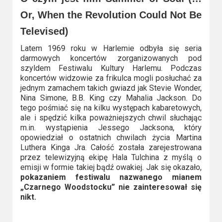
Video
Or, When the Revolution Could Not Be
Televised)
Apple
TV
Latem 1969 roku w Harlemie odbyła się seria
darmowych koncertów zorganizowanych pod
+
szyldem Festiwalu Kultury Harlemu. Podczas
koncertów widzowie za frikulca mogli posłuchać za
Disney+
jednym zamachem takich gwiazd jak Stevie Wonder,
Nina Simone, B.B. King czy Mahalia Jackson. Do
HBO
tego pośmiać się na kilku występach kabaretowych,
ale i spędzić kilka poważniejszych chwil słuchając
Max
m.in. wystąpienia Jessego Jacksona, który
opowiedział o ostatnich chwilach życia Martina
Netflix
Luthera Kinga Jra. Całość została zarejestrowana
przez telewizyjną ekipę Hala Tulchina z myślą o
Sky
emisji w formie takiej bądź owakiej. Jak się okazało,
pokazaniem festiwalu nazwanego mianem
Showtime
„Czarnego Woodstocku” nie zainteresował się
nikt.
Podsumowania