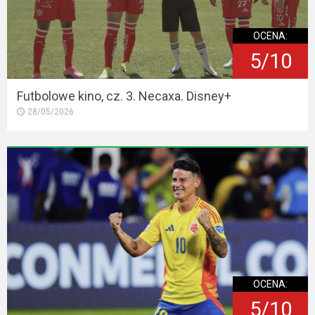
OCENA:
5/10
Futbolowe kino, cz. 3. Necaxa. Disney+
28/05/2026
OCENA:
5/10