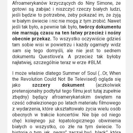
Afroamerykanów krzyczących do Niny Simone, że
gotowi są zabijać i niszczyć rzeczy białych ludzi,
jeśli będzie to potrzebne, żeby pokazać im, że żyją
w białym świecie i nic nie mogą z tym zrobić. Nawet
jeśli tak było, a pewnie tak było,
twórcy dokumentu
nie marnują czasu na ten łatwy przecież i nośny
obecnie przekaz.
To wszystko oczywiście gdzieś
tam sobie wisi w powietrzu i każdy ogarnięty widz
sam się tego domyśli, ale nie jest to sednem
dokumentu Questlove’a. A przecież tak byłoby
najłatwiej, szczególnie teraz w erze #BLM.
I może właśnie dlatego Summer of Soul (…Or, When
the Revolution Could Not Be Televised) ogląda się
jako
szczery dokument
(aczkolwiek
pretensjonalny podtytuł tego filmu jest tutaj zupełnie
zbędny) będący afroamerykańskim świętem na
cześć odnalezionego po latach materiału filmowego
z wydarzenia, które ukształtowało życia wielu osób
obecnych w trakcie koncertów. Nie bije od niego
chęć kolejnego już łopatologicznego obwinienia
białych o wszystko, co złe na tym świecie. To
historia o tym, jak „negro” zaczął być „black”, która