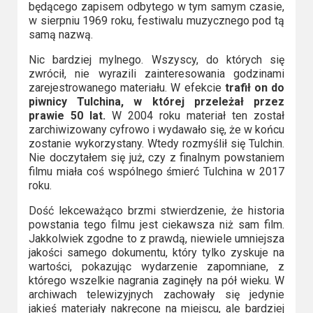
będącego zapisem odbytego w tym samym czasie,
w sierpniu 1969 roku, festiwalu muzycznego pod tą
samą nazwą.
Nic bardziej mylnego. Wszyscy, do których się
zwrócił, nie wyrazili zainteresowania godzinami
zarejestrowanego materiału. W efekcie
trafił on do
piwnicy Tulchina, w której przeleżał przez
prawie 50 lat.
W 2004 roku materiał ten został
zarchiwizowany cyfrowo i wydawało się, że w końcu
zostanie wykorzystany. Wtedy rozmyślił się Tulchin.
Nie doczytałem się już, czy z finalnym powstaniem
filmu miała coś wspólnego śmierć Tulchina w 2017
roku.
Dość lekceważąco brzmi stwierdzenie, że historia
powstania tego filmu jest ciekawsza niż sam film.
Jakkolwiek zgodne to z prawdą, niewiele umniejsza
jakości samego dokumentu, który tylko zyskuje na
wartości, pokazując wydarzenie zapomniane, z
którego wszelkie nagrania zaginęły na pół wieku. W
archiwach telewizyjnych zachowały się jedynie
jakieś materiały nakręcone na miejscu, ale bardziej