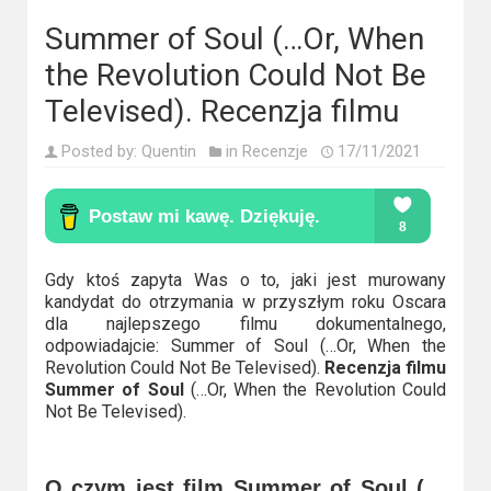
Kino
polskie
Summer of Soul (…Or, When
the Revolution Could Not Be
Komedie
Televised). Recenzja filmu
Korea
Posted by:
Quentin
in
Recenzje
17/11/2021
Południowa
Filmy
oparte
na
Gdy ktoś zapyta Was o to, jaki jest murowany
kandydat do otrzymania w przyszłym roku Oscara
faktach
dla najlepszego filmu dokumentalnego,
odpowiadajcie: Summer of Soul (…Or, When the
Thrillery
Revolution Could Not Be Televised).
Recenzja filmu
Summer of Soul
(…Or, When the Revolution Could
Streaming
Not Be Televised).
Amazon
Prime
O czym jest film Summer of Soul (…