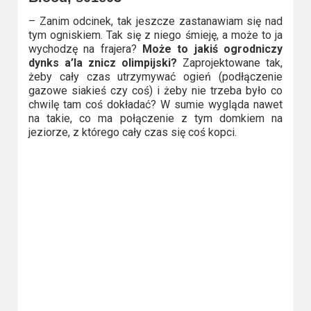
Video
– Zanim odcinek, tak jeszcze zastanawiam się nad
tym ogniskiem. Tak się z niego śmieję, a może to ja
Apple
wychodzę na frajera?
Może to jakiś ogrodniczy
dynks a’la znicz olimpijski?
Zaprojektowane tak,
TV
żeby cały czas utrzymywać ogień (podłączenie
+
gazowe siakieś czy coś) i żeby nie trzeba było co
chwilę tam coś dokładać? W sumie wygląda nawet
Disney+
na takie, co ma połączenie z tym domkiem na
jeziorze, z którego cały czas się coś kopci.
HBO
Max
Netflix
Sky
Showtime
Podsumowania