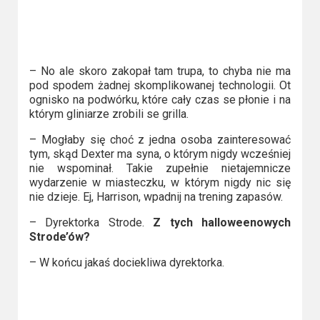
2023
2022
2021
– No ale skoro zakopał tam trupa, to chyba nie ma
pod spodem żadnej skomplikowanej technologii. Ot
2020
ognisko na podwórku, które cały czas se płonie i na
którym gliniarze zrobili se grilla.
2019
– Mogłaby się choć z jedna osoba zainteresować
tym, skąd Dexter ma syna, o którym nigdy wcześniej
2018
nie wspominał. Takie zupełnie nietajemnicze
wydarzenie w miasteczku, w którym nigdy nic się
2016
nie dzieje. Ej, Harrison, wpadnij na trening zapasów.
– Dyrektorka Strode.
Z tych halloweenowych
2017
Strode’ów?
2015
– W końcu jakaś dociekliwa dyrektorka.
2014