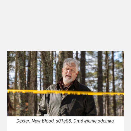
Kategorie
Bollywood
&
s-
ka
Filmy
dokumentalne
Horrory
Kino
azjatyckie
Kino
europejskie
Dexter: New Blood, s01e03. Omówienie odcinka.