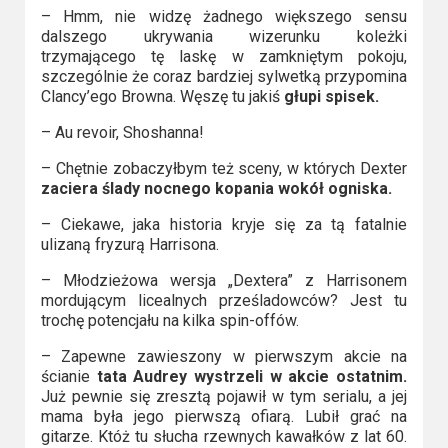
– Hmm, nie widzę żadnego większego sensu
dalszego ukrywania wizerunku koleżki
trzymającego tę laskę w zamkniętym pokoju,
szczególnie że coraz bardziej sylwetką przypomina
Clancy’ego Browna. Węszę tu jakiś
głupi spisek.
– Au revoir, Shoshanna!
– Chętnie zobaczyłbym też sceny, w których Dexter
zaciera ślady nocnego kopania wokół ogniska.
– Ciekawe, jaka historia kryje się za tą fatalnie
ulizaną fryzurą Harrisona.
– Młodzieżowa wersja „Dextera” z Harrisonem
mordującym licealnych prześladowców? Jest tu
trochę potencjału na kilka spin-offów.
– Zapewne zawieszony w pierwszym akcie na
ścianie
tata Audrey wystrzeli w akcie ostatnim.
Już pewnie się zresztą pojawił w tym serialu, a jej
mama była jego pierwszą ofiarą. Lubił grać na
gitarze. Któż tu słucha rzewnych kawałków z lat 60.