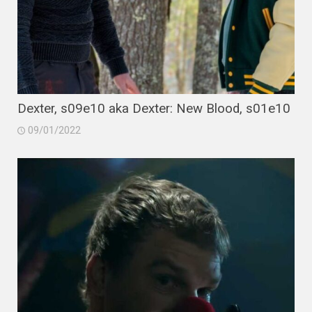
Dexter, s09e10 aka Dexter: New Blood, s01e10
09/01/2022