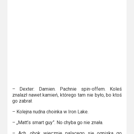
– Dexter: Damien. Pachnie spin-offem. Koleś
znalazł nawet kamień, którego tam nie było, bo ktoś
go zabrał.
– Kolejna nudna choinka w Iron Lake.
– „Matt’s smart guy”. No chyba go nie znała.
– Ach, obok wiecznie palącego się ogniska go