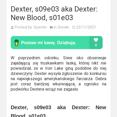
Kino
polskie
Dexter, s09e03 aka Dexter:
New Blood, s01e03
Komedie
Posted by:
Quentin
in
Seriale
22/11/2021
Korea
Południowa
Filmy
oparte
W poprzednim odcinku. Siwe oko obserwuje
zajadającą się truskawkami laskę, której nikt nie
na
powiedział, że w Iron Lake giną podobne do niej
faktach
dziewczyny. Dexter wysyła zgłoszenie do konkursu
na największego amerykańskiego farciarza. Debra
Thrillery
jest coraz bardziej wkurwiająca, a ognisko na
podwórku Dextera wciąż nie zagasło.
Streaming
Dexter, s09e03 aka Dexter: New
Amazon
Prime
Blood, s01e03