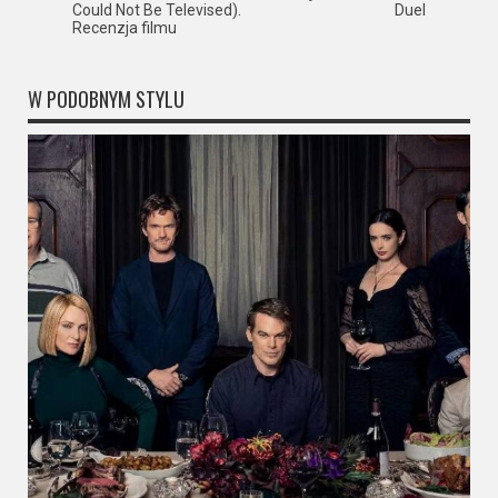
Could Not Be Televised).
Duel
Recenzja filmu
W PODOBNYM STYLU