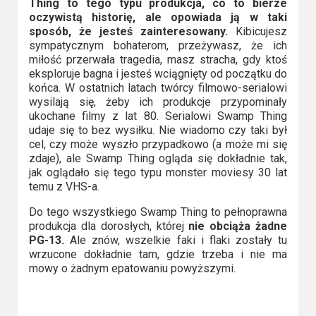
Thing to tego typu produkcja, co to bierze
oczywistą historię, ale opowiada ją w taki
sposób, że jesteś zainteresowany.
Kibicujesz
sympatycznym bohaterom, przeżywasz, że ich
miłość przerwała tragedia, masz stracha, gdy ktoś
eksploruje bagna i jesteś wciągnięty od początku do
końca. W ostatnich latach twórcy filmowo-serialowi
wysilają się, żeby ich produkcje przypominały
ukochane filmy z lat 80. Serialowi Swamp Thing
udaje się to bez wysiłku. Nie wiadomo czy taki był
cel, czy może wyszło przypadkowo (a może mi się
zdaje), ale Swamp Thing ogląda się dokładnie tak,
jak oglądało się tego typu monster moviesy 30 lat
temu z VHS-a.
Do tego wszystkiego Swamp Thing to pełnoprawna
produkcja dla dorosłych, której
nie obciąża żadne
PG-13.
Ale znów, wszelkie faki i flaki zostały tu
wrzucone dokładnie tam, gdzie trzeba i nie ma
mowy o żadnym epatowaniu powyższymi.