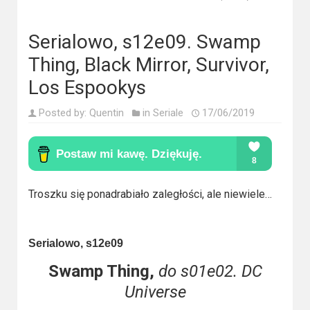
Kino
polskie
Serialowo, s12e09. Swamp
Komedie
Thing, Black Mirror, Survivor,
Korea
Los Espookys
Południowa
Posted by:
Quentin
in
Seriale
17/06/2019
Filmy
oparte
na
faktach
Troszku się ponadrabiało zaległości, ale niewiele…
Thrillery
Serialowo, s12e09
Streaming
Swamp Thing,
do s01e02. DC
Amazon
Universe
Prime