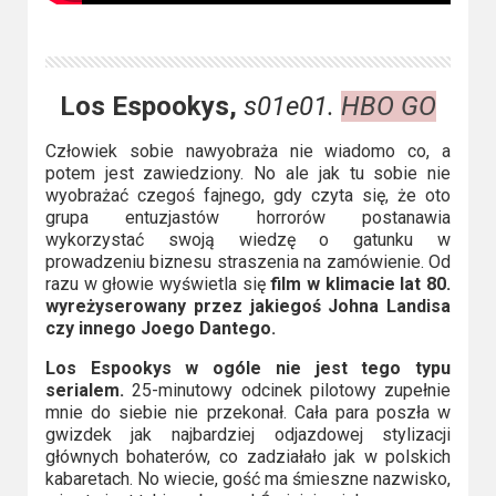
Los Espookys,
s01e01.
HBO GO
Człowiek sobie nawyobraża nie wiadomo co, a
potem jest zawiedziony. No ale jak tu sobie nie
wyobrażać czegoś fajnego, gdy czyta się, że oto
grupa entuzjastów horrorów postanawia
wykorzystać swoją wiedzę o gatunku w
prowadzeniu biznesu straszenia na zamówienie. Od
razu w głowie wyświetla się
film w klimacie lat 80.
wyreżyserowany przez jakiegoś Johna Landisa
czy innego Joego Dantego.
Los Espookys w ogóle nie jest tego typu
serialem.
25-minutowy odcinek pilotowy zupełnie
mnie do siebie nie przekonał. Cała para poszła w
gwizdek jak najbardziej odjazdowej stylizacji
głównych bohaterów, co zadziałało jak w polskich
kabaretach. No wiecie, gość ma śmieszne nazwisko,