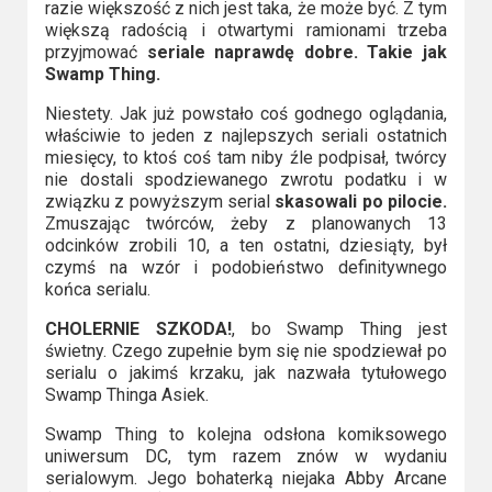
2023
razie większość z nich jest taka, że może być. Z tym
większą radością i otwartymi ramionami trzeba
przyjmować
seriale naprawdę dobre. Takie jak
2022
Swamp Thing.
2021
Niestety. Jak już powstało coś godnego oglądania,
właściwie to jeden z najlepszych seriali ostatnich
2020
miesięcy, to ktoś coś tam niby źle podpisał, twórcy
nie dostali spodziewanego zwrotu podatku i w
związku z powyższym serial
skasowali po pilocie.
2019
Zmuszając twórców, żeby z planowanych 13
odcinków zrobili 10, a ten ostatni, dziesiąty, był
2018
czymś na wzór i podobieństwo definitywnego
końca serialu.
2016
CHOLERNIE SZKODA!
, bo Swamp Thing jest
2017
świetny. Czego zupełnie bym się nie spodziewał po
serialu o jakimś krzaku, jak nazwała tytułowego
Swamp Thinga Asiek.
2015
Swamp Thing to kolejna odsłona komiksowego
2014
uniwersum DC, tym razem znów w wydaniu
serialowym. Jego bohaterką niejaka Abby Arcane