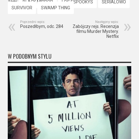
Tagi:
BLACK MIRROR
LOS ESPOOKYS
SERIALOWO
SURVIVOR
SWAMP THING
Poprzedni wpis:
Następny wpis:
Poszedłbym, odc. 284
Zabójczy rejs. Recenzja
filmu Murder Mystery.
Netflix
W PODOBNYM STYLU