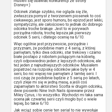
musieli się obawiać konkurencji ze strony
Disney+:)
Odcinek zlatuje szybko, nie ogląda się źle,
zwłaszcza pomysł z tworzeniem piosenek to coś
ciekawego, jest sporo humoru, bo epizod jest lekki,
sympatyczny, ale całościowo to jednak do dobrego
odcinka troche brakuje. Jest to w porywach
porządna robota, trochę lepsza jak pierwszy
odcinek 5 serii, i dlatego ocenię na 6/10.
Więc ogólnie jest przyzwoicie, porządnie i
przyznam, że podobnie mam z 4 serią, z której
pamiętam, tylko dwa odcinki, star trekowy i czarno
białe postapo z robotem polującym na kobietę,
czyli odpowiednio jeden z lepszych odcinkow, ale
też jeden z najnudniejszych odcinków. Musiałem
popatrzeć na rozpiskę odcinków jakie były w 4
serii, bo nic więcej nie pamiętam z tamtej serii. I
coś czuję że podobnie będzie z 5 serią po latach,
czyli zleje mi się w jedną masę, a jeśli coś
zapamiętam to aktorstwo Scotta w drugim odcinku,
dwie piosenki Nine Inch Nails śpiewane przez
Miley Cyrus, i to wszystko. Wychodzi mi taka sama
ocena jak czwartej serii czyli mogło być o wiele
lepiej, bo takie 6/10.
Jak wciąż sobie cenie ten serial to nie wywołuje