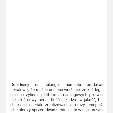
Video
Apple
TV
+
Disney+
HBO
Max
Netflix
Sky
Dotarliśmy do takiego momentu produkcji
serialowej, że można odnieść wrażenie, że każdego
Showtime
dnia na zylionie platform streamingowych pojawia
się jakiś nowy serial. Ilość nie idzie w jakość, bo
Podsumowania
choć są to seriale zrealizowane sto razy lepiej niż
ich koledzy sprzed dwudziestu lat, to w najlepszym