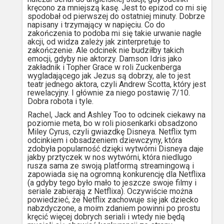
kręcono za mniejszą kasę. Jest to epizod co mi się
spodobał od pierwszej do ostatniej minuty. Dobrze
napisany i trzymający w napięciu. Co do
zakończenia to podoba mi się takie urwanie nagłe
akcji, od widza zależy jak zinterpretuje to
zakończenie. Ale odcinek nie budziłby takich
emocji, gdyby nie aktorzy. Damson Idris jako
zakładnik i Topher Grace w roli Zuckenberga
wygladającego jak Jezus są dobrzy, ale to jest
teatr jednego aktora, czyli Andrew Scotta, który jest
rewelacyjny. I głównie za niego postawię 7/10.
Dobra robota i tyle.
Rachel, Jack and Ashley Too to odcinek ciekawy na
poziomie meta, bo w roli piosenkarki obsadzono
Miley Cyrus, czyli gwiazdkę Disneya. Netflix tym
odcinkiem i obsadzeniem dziewczyny, która
zdobyła popularność dzięki wytwórni Disneya daje
jakby prztyczek w nos wytwórni, która niedlugo
rusza sama ze swoją platformą streamingową i
zapowiada się na ogromną konkurencję dla Netflixa
(a gdyby tego było mało to jeszcze swoje filmy i
seriale zabierają z Netflixa). Oczywiście można
powiedzieć, że Netflix zachowuje się jak dziecko
nabzdyczone, a moim zdaniem powinni po prostu
kręcić więcej dobrych seriali i wtedy nie będą