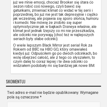
już we mnie emocji, chociaż Brooker się stara co
sezon robić coś nowego, czyli bawić się
gatunkami, zmieniać klimat co widać w tej serii i
poprzedniej, bo już nie jest tak depresyjnie i ciężko
jak wcześniej, ale pojawia się sporo słońca, humoru
i komedii. Nie mówię że zrobiło się super
optymistycznie jak w bajkach Disneya właśnie, ale
klimat jest jednak lżejszy co mi nie przeszkadza,
ale odcinki nie porywają (choć też w najlepszych
seriach były słabe odcinki).
O wiele lepszym Black Mirror jest serial Rok za
Rokiem od BBC na HBO GO, który omawiałeś
kiedyś już. Odpuściłem go po dwóch odcinkach, bo
wolę obejrzeć całość, ale z tego co słyszałem, to
czym dalej to coraz lepiej i te dwa odcinki co
widziałem podobały mi się bardziej jak nowe BM.
SKOMENTUJ
Twó adres e-mail nie będzie opublikowany. Wymagane
pola są oznaczone
*