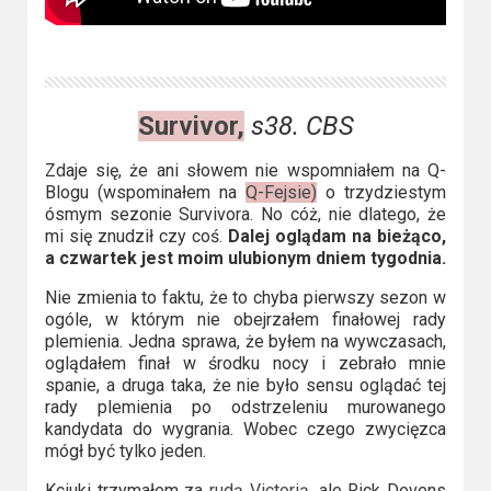
Survivor,
s38. CBS
Zdaje się, że ani słowem nie wspomniałem na Q-
Blogu (wspominałem na
Q-Fejsie)
o trzydziestym
ósmym sezonie Survivora. No cóż, nie dlatego, że
mi się znudził czy coś.
Dalej oglądam na bieżąco,
a czwartek jest moim ulubionym dniem tygodnia.
Nie zmienia to faktu, że to chyba pierwszy sezon w
ogóle, w którym nie obejrzałem finałowej rady
plemienia. Jedna sprawa, że byłem na wywczasach,
oglądałem finał w środku nocy i zebrało mnie
spanie, a druga taka, że nie było sensu oglądać tej
rady plemienia po odstrzeleniu murowanego
kandydata do wygrania. Wobec czego zwycięzca
mógł być tylko jeden.
Kciuki trzymałem za
rudą Victorią,
ale Rick Devens