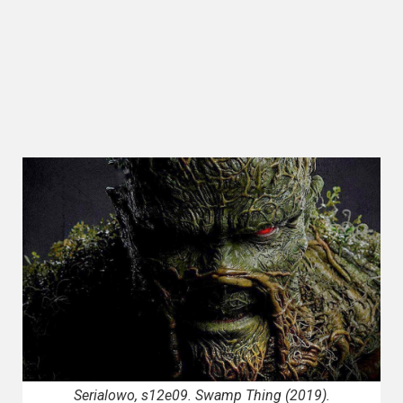
Kategorie
Bollywood
&
s-
ka
Filmy
dokumentalne
Horrory
Kino
azjatyckie
Kino
europejskie
Serialowo, s12e09. Swamp Thing (2019).