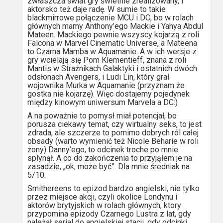
zwłaszcza świat gry świetnie zrealizowany, i
aktorsko też daje radę. W sumie to takie
blackmirrowe połączenie MCU i DC, bo w rolach
głównych mamy Anthony’ego Mackie i Yahya Abdul
Mateen. Mackiego pewnie wszyscy kojarzą z roli
Falcona w Marvel Cinematic Universe, a Mateena
to Czarna Mamba w Aquamanie. A w ich wersje z
gry wcielają się Pom Klementieff, znana z roli
Mantis w Strażnikach Galaktyki i ostatnich dwóch
odsłonach Avengers, i Ludi Lin, który grał
wojownika Murka w Aquamanie (przyznam że
gostka nie kojarzę). Więc dostajemy pojedynek
między kinowym uniwersum Marvela a DC:)
A na poważnie to pomysł miał potencjał, bo
porusza ciekawy temat, czy wirtualny seks, to jest
zdrada, ale szczerze to pomimo dobrych ról całej
obsady (warto wymienić też Nicole Beharie w roli
żony) Danny’ego, to odcinek troche po mnie
spłynął. A co do zakończenia to przyjąłem je na
zasadzie, „ok, może być”. Dla mnie średniak na
5/10.
Smithereens to epizod bardzo angielski, nie tylko
przez miejsce akcji, czyli okolice Londynu i
aktorów brytyjskich w rolach głównych, ktory
przypomina epizody Czarnego Lustra z lat, gdy
należał serial do angielskiej stacji, gdy odcinki