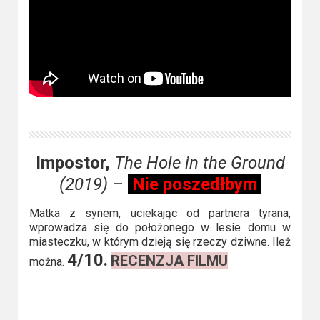
2023
2022
2021
2020
2019
Impostor,
The Hole in the Ground
2018
(2019)
–
Nie poszedłbym
2016
Matka z synem, uciekając od partnera tyrana,
wprowadza się do położonego w lesie domu w
2017
miasteczku, w którym dzieją się rzeczy dziwne. Ileż
4/10.
RECENZJA FILMU
2015
można.
2014