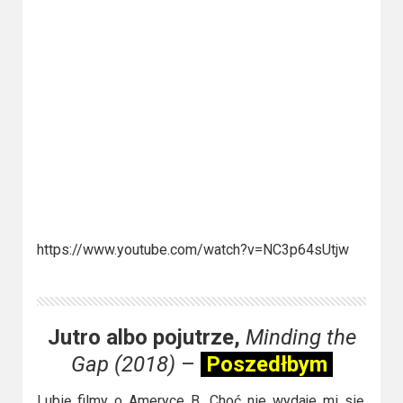
https://www.youtube.com/watch?v=NC3p64sUtjw
Jutro albo pojutrze,
Minding the
Gap (2018)
–
Poszedłbym
Lubię filmy o Ameryce B. Choć nie wydaje mi się,