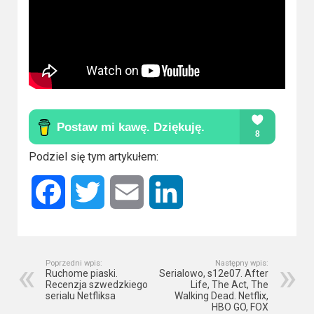
Podziel się tym artykułem:
Facebook
Twitter
Email
LinkedIn
Poprzedni wpis:
Następny wpis:
Ruchome piaski.
Serialowo, s12e07. After
Recenzja szwedzkiego
Life, The Act, The
serialu Netfliksa
Walking Dead. Netflix,
HBO GO, FOX