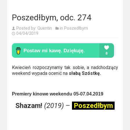
Kino
polskie
Poszedłbym, odc. 274
Komedie
Posted by:
Quentin
in
Poszedłbym
Korea
04/04/2019
Południowa
Filmy
oparte
Kwiecień rozpoczynamy tak sobie, a nadchodzący
na
weekend wypada ocenić na
słabą Szóstkę.
faktach
Thrillery
Premiery kinowe weekendu 05-07.04.2019
Shazam!
(2019)
–
Poszedłbym
Streaming
Amazon
Prime