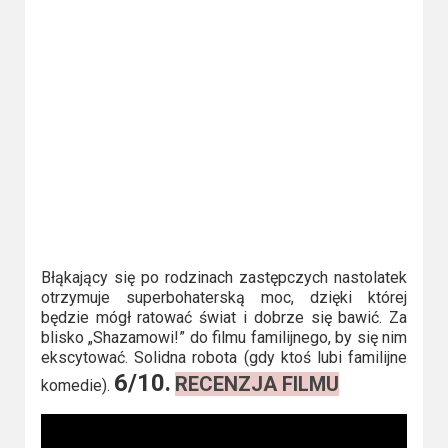
Video
Apple
TV
+
Disney+
HBO
Max
Błąkający się po rodzinach zastępczych nastolatek
Netflix
otrzymuje superbohaterską moc, dzięki której
będzie mógł ratować świat i dobrze się bawić. Za
Sky
blisko „Shazamowi!” do filmu familijnego, by się nim
ekscytować. Solidna robota (gdy ktoś lubi familijne
Showtime
6/10.
RECENZJA FILMU
komedie).
Podsumowania