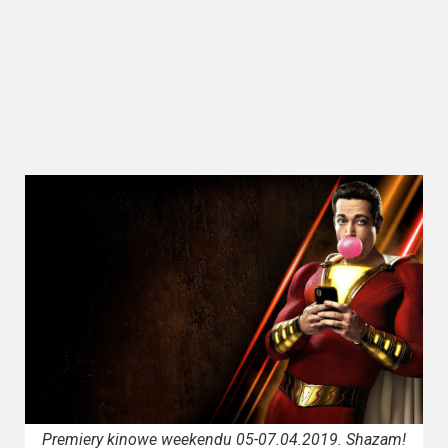
Kategorie
Bollywood
&
s-
ka
Filmy
dokumentalne
Horrory
Kino
azjatyckie
Kino
europejskie
Premiery kinowe weekendu 05-07.04.2019. Shazam!