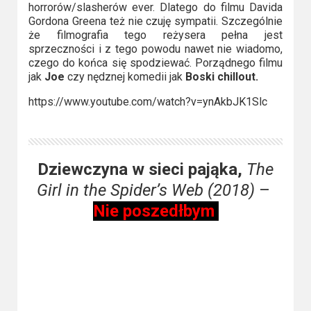
2023
horrorów/slasherów ever. Dlatego do filmu Davida
Gordona Greena też nie czuję sympatii. Szczególnie
2022
że filmografia tego reżysera pełna jest
sprzeczności i z tego powodu nawet nie wiadomo,
czego do końca się spodziewać. Porządnego filmu
2021
jak
Joe
czy nędznej komedii jak
Boski chillout.
2020
https://www.youtube.com/watch?v=ynAkbJK1Slc
2019
2018
Dziewczyna w sieci pająka,
The
Girl in the Spider’s Web (2018)
–
2016
Nie poszedłbym
2017
2015
2014