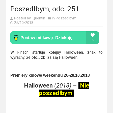
Kino
polskie
Poszedłbym, odc. 251
Komedie
Posted by:
Quentin
in
Poszedłbym
25/10/2018
Korea
Południowa
Filmy
W kinach startuje kolejny Halloween, znak to
oparte
wyraźny, że oto… zbliża się Halloween.
na
faktach
Premiery kinowe weekendu 26-28.10.2018
Thrillery
Halloween
(2018)
–
Nie
poszedłbym
Streaming
Amazon
Prime