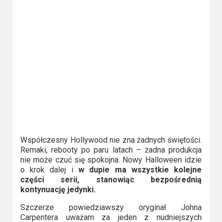
Video
Apple
TV
+
Disney+
HBO
Max
Współczesny Hollywood nie zna żadnych świętości.
Netflix
Remaki, rebooty po paru latach – żadna produkcja
nie może czuć się spokojna. Nowy Halloween idzie
Sky
o krok dalej i
w dupie ma wszystkie kolejne
Showtime
części serii, stanowiąc bezpośrednią
kontynuację jedynki.
Podsumowania
Szczerze powiedziawszy oryginał Johna
Carpentera uważam za jeden z nudniejszych