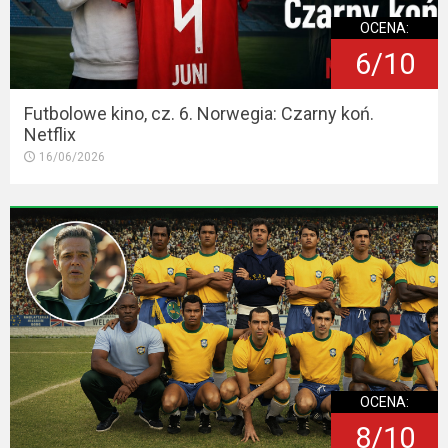
OCENA:
6/10
Futbolowe kino, cz. 6. Norwegia: Czarny koń.
Netflix
16/06/2026
OCENA:
8/10