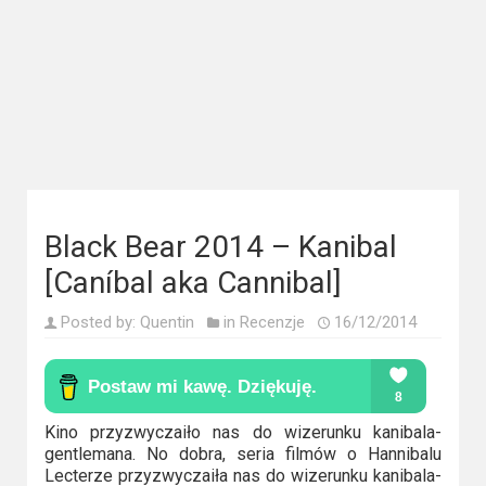
Kategorie
Bollywood
&
s-
ka
Filmy
dokumentalne
Black Bear 2014 – Kanibal
Horrory
[Caníbal aka Cannibal]
Kino
Posted by:
Quentin
in
Recenzje
16/12/2014
azjatyckie
Kino
Kino przyzwyczaiło nas do wizerunku kanibala-
europejskie
gentlemana. No dobra, seria filmów o Hannibalu
Lecterze przyzwyczaiła nas do wizerunku kanibala-