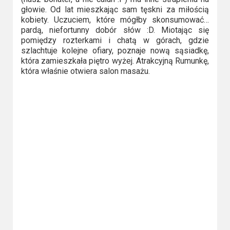
głowie. Od lat mieszkając sam tęskni za miłością
Video
kobiety. Uczuciem, które mógłby skonsumować…
pardą, niefortunny dobór słów :D. Miotając się
Apple
pomiędzy rozterkami i chatą w górach, gdzie
TV
szlachtuje kolejne ofiary, poznaje nową sąsiadkę,
która zamieszkała piętro wyżej. Atrakcyjną Rumunkę,
+
która właśnie otwiera salon masażu.
Disney+
HBO
Max
Netflix
Sky
Showtime
Podsumowania