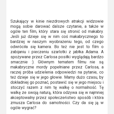
2023
2022
Szukający w kinie niezdrowych atrakcji widzowie
2021
mogą sobie darować dalsze czytanie, a także w
ogóle ten film, który stara się stronić od makabry.
2020
Jeśli już dzieje się w nim coś makabrycznego to
bardziej w naszym wyobrażeniu tego, od czego
odwróciła się kamera. Bo też nie jest to film o
2019
zabijaniu i pieczeniu szarlotki z jabłka Adama. A
spożywane przez Carlosa posiłki wyglądają bardzo
2018
smacznie :). Głównym tematem filmu nie są
makabryczne mordy popełniane przez Carlosa, a
2016
raczej próba udzielenia odpowiedzi na pytanie, co
też dzieje się w jego głowie. Mamy dużo czasu, by
2017
dokładniej go poznać, postawić się w jego miejscu i
stoczyć razem z nim tę walkę o normalność. Tę
walkę ze swoją naturą, która odzywa się w najmniej
2015
akceptowalny przez społeczeństwo sposób i która
zmusza Carlosa do samotności. Czy da się ją w
2014
ogóle wygrać?