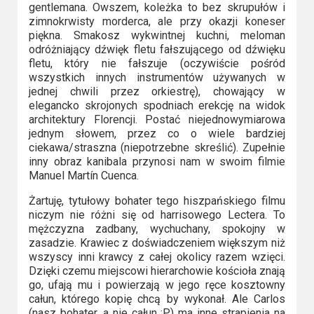
Kino
gentlemana. Owszem, koleżka to bez skrupułów i
polskie
zimnokrwisty morderca, ale przy okazji koneser
piękna. Smakosz wykwintnej kuchni, meloman
Komedie
odróżniający dźwięk fletu fałszującego od dźwięku
fletu, który nie fałszuje (oczywiście pośród
wszystkich innych instrumentów używanych w
Korea
jednej chwili przez orkiestrę), chowający w
Południowa
elegancko skrojonych spodniach erekcję na widok
architektury Florencji. Postać niejednowymiarowa
Filmy
jednym słowem, przez co o wiele bardziej
ciekawa/straszna (niepotrzebne skreślić). Zupełnie
oparte
inny obraz kanibala przynosi nam w swoim filmie
na
Manuel Martín Cuenca.
faktach
Żartuję, tytułowy bohater tego hiszpańskiego filmu
niczym nie różni się od harrisowego Lectera. To
Thrillery
mężczyzna zadbany, wychuchany, spokojny w
zasadzie. Krawiec z doświadczeniem większym niż
Streaming
wszyscy inni krawcy z całej okolicy razem wzięci.
Dzięki czemu miejscowi hierarchowie kościoła znają
go, ufają mu i powierzają w jego ręce kosztowny
Amazon
całun, którego kopię chcą by wykonał. Ale Carlos
Prime
(nasz bohater, a nie całun :P) ma inne strapienia na