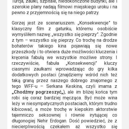
Turcja, zaułki, szpitale, niedokończone budynki, ale i
Video
szerokie plany nadają filmowi miejskiego uroku i na
pewno z przyjemnością się na niego patrzy.
Apple
Gorzej jest ze scenariuszem. „Konsekwencje” to
TV
klasyczny film z gatunku, któremu osobiście
wymyśliłem nazwę: „wszystko się pieprzy”. Zgodnie
+
z tym – wszystko się pieprzy. Co trochę na drodze
bohaterów takiego kina pojawiają się nowe
Disney+
przeszkody i to otwiera duże możliwości kluczenia i
kręcenia fabułą we wszystkie możliwe strony. I
HBO
rzeczywiście, fabuła „Konsekwencji” kluczy
ciasnymi zaułkami wprowadzając do gry kilka
Max
dodatkowych postaci (znajdziemy wśród nich też
taką graną przez naszego dobrego znajomego z
Netflix
tego WFF-u – Serkana Keskina, czyli imama z
„
Chodźmy pogrzeszyć
„
), ale im bliżej końca tym
Sky
robi się coraz bardziej męcząca. Być może wina
leży w niesympatycznych postaciach, którym trudno
Showtime
kibicować, a może trochę w kiepskim aktorstwie
tajemniczo seksownej i równie irytującej co
Podsumowania
długonogiej Nehir Erdogan. Dość powiedzieć, że z
niecierpliwością czekałem aż wszystko się