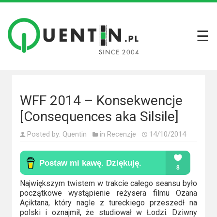
☰
Filmy
Wszystkie
recenzje
filmów
WFF 2014 – Konsekwencje
Krótkie
[Consequences aka Silsile]
recenzje
Posted by:
Quentin
in
Recenzje
14/10/2014
Seriale
Wszystkie
recenzje
Największym twistem w trakcie całego seansu było
początkowe wystąpienie reżysera filmu Ozana
seriali
Açiktana, który nagle z tureckiego przeszedł na
polski i oznajmił, że studiował w Łodzi. Dziwny