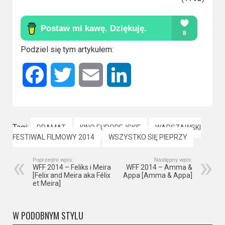
Podziel się tym artykułem:
Facebook
Twitter
Email
LinkedIn
Tagi:
DRAMAT
KINO EUROPEJSKIE
WARSZAWSKI
FESTIWAL FILMOWY 2014
WSZYSTKO SIĘ PIEPRZY
Poprzedni wpis:
Następny wpis:
WFF 2014 – Feliks i Meira
WFF 2014 – Amma &
[Felix and Meira aka Félix
Appa [Amma & Appa]
et Meira]
W PODOBNYM STYLU