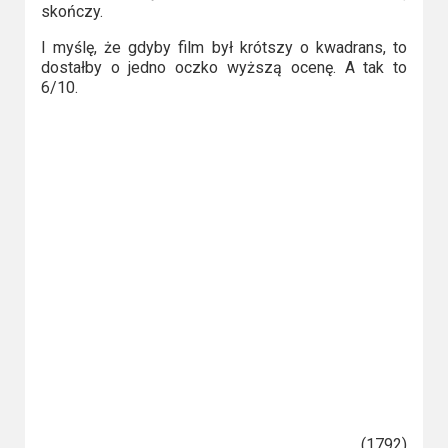
2023
skończy.
I myślę, że gdyby film był krótszy o kwadrans, to
2022
dostałby o jedno oczko wyższą ocenę. A tak to
6/10.
2021
2020
2019
2018
2016
2017
2015
2014
(1792)