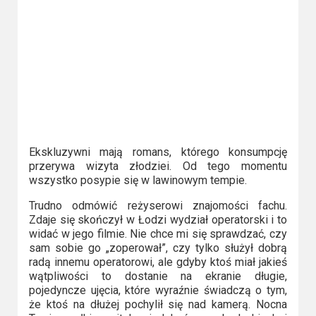
Kino
polskie
Komedie
Korea
Południowa
Filmy
Ekskluzywni mają romans, którego konsumpcję
oparte
przerywa wizyta złodziei. Od tego momentu
na
wszystko posypie się w lawinowym tempie.
faktach
Trudno odmówić reżyserowi znajomości fachu.
Zdaje się skończył w Łodzi wydział operatorski i to
Thrillery
widać w jego filmie. Nie chce mi się sprawdzać, czy
sam sobie go „zoperował”, czy tylko służył dobrą
Streaming
radą innemu operatorowi, ale gdyby ktoś miał jakieś
wątpliwości to dostanie na ekranie długie,
Amazon
pojedyncze ujęcia, które wyraźnie świadczą o tym,
że ktoś na dłużej pochylił się nad kamerą. Nocna
Prime