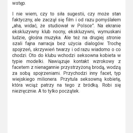
Kategorie
wstęp.
Bollywood
I nie wiem, czy to siła sugestii, czy może stan
faktyczny, ale zaczął się film i od razu pomyślałem
&
„aha, widać, że studiował w Polsce”. Na ekranie
s-
ekskluzywny klub nocny, ekskluzywni, wymuskani
ludzie, głośna muzyka. Ale też na drugiej stronie
ka
szali fajna narracja bez użycia dialogów. Trochę
spojrzeń, skrzywień twarzy i od razu wiadomo o co
Filmy
chodzi. Oto do klubu wchodzi seksowna kobieta w
dokumentalne
typie modelki. Nawiązuje kontakt wzrokowy z
facetem z nienagannie przystrzyżoną brodą, wodzą
za sobą spojrzeniami. Przychodzi inny facet, typ
Horrory
wiejskiego milionera. Przytula seksowną kobietę,
która wciąż patrzy na tego z bródką. Robi się
Kino
niezręcznie. A to tylko początek.
azjatyckie
Kino
europejskie