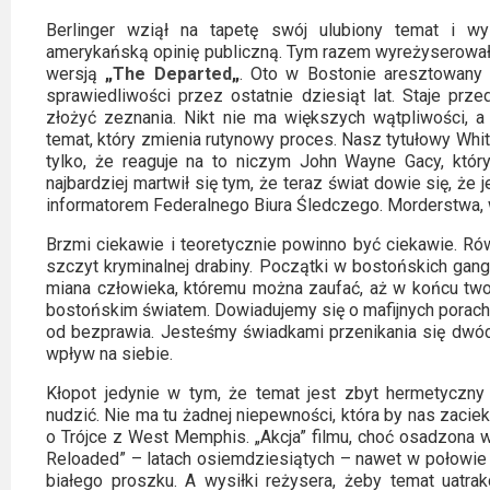
Kino
polskie
Berlinger wziął na tapetę swój ulubiony temat i wy
amerykańską opinię publiczną. Tym razem wyreżyserował
wersją
„
The Departed
„
. Oto w Bostonie aresztowany 
Komedie
sprawiedliwości przez ostatnie dziesiąt lat. Staje prz
złożyć zeznania. Nikt nie ma większych wątpliwości, a
Korea
temat, który zmienia rutynowy proces. Nasz tytułowy Whit
Południowa
tylko, że reaguje na to niczym John Wayne Gacy, kt
najbardziej martwił się tym, że teraz świat dowie się, że
informatorem Federalnego Biura Śledczego. Morderstwa, 
Filmy
oparte
Brzmi ciekawie i teoretycznie powinno być ciekawie. R
szczyt kryminalnej drabiny. Początki w bostońskich gan
na
miana człowieka, któremu można zaufać, aż w końcu tworz
faktach
bostońskim światem. Dowiadujemy się o mafijnych porachu
od bezprawia. Jesteśmy świadkami przenikania się dwóch
Thrillery
wpływ na siebie.
Kłopot jedynie w tym, że temat jest zbyt hermetyczn
Streaming
nudzić. Nie ma tu żadnej niepewności, która by nas zacie
o Trójce z West Memphis. „Akcja” filmu, choć osadzona
Amazon
Reloaded” – latach osiemdziesiątych – nawet w połowie n
Prime
białego proszku. A wysiłki reżysera, żeby temat uatra