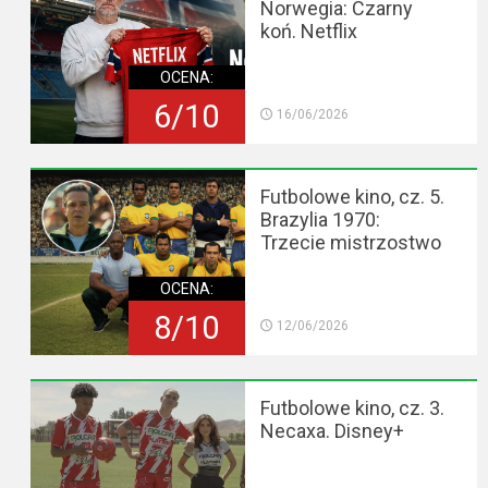
Norwegia: Czarny
koń. Netflix
OCENA:
6/10
16/06/2026
Futbolowe kino, cz. 5.
Brazylia 1970:
Trzecie mistrzostwo
OCENA:
8/10
12/06/2026
Futbolowe kino, cz. 3.
Necaxa. Disney+