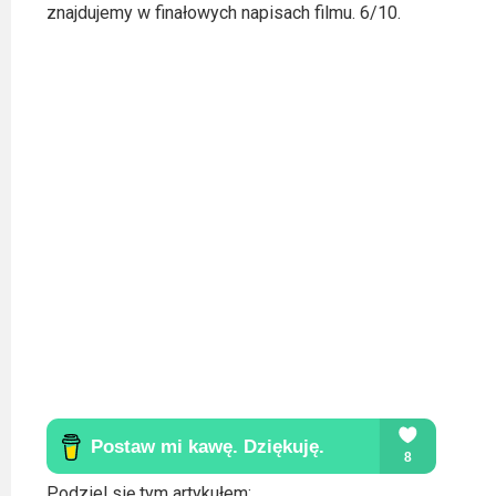
znajdujemy w finałowych napisach filmu. 6/10.
Video
Apple
TV
+
Disney+
HBO
Max
Netflix
Sky
Showtime
Podsumowania
Podziel się tym artykułem: