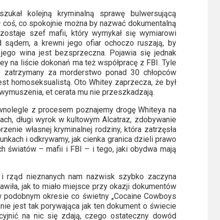
szukał kolejną kryminalną sprawę bulwersującą
 coś, co spokojnie można by nazwać dokumentalną
zostaje szef mafii, który wymykał się wymiarowi
ed sądem, a krewni jego ofiar ochoczo ruszają, by
 jego wina jest bezsprzeczna. Pojawia się jednak
ey na liście dokonań ma też współpracę z FBI. Tyle
óry zatrzymany za morderstwo ponad 30 chłopców
 jest homoseksualistą. Oto Whitey zaprzecza, że był
wymuszenia, et cerata mu nie przeszkadzają.
ównolegle z procesem poznajemy drogę Whiteya na
gach, długi wyrok w kultowym Alcatraz, zdobywanie
enie własnej kryminalnej rodziny, która zatrzęsła
nkach i odkrywamy, jak cienka granica dzieli prawo
 światów – mafii i FBI – i tego, jaki obydwa mają
y i rząd nieznanych nam nazwisk szybko zaczyna
kawiła, jak to miało miejsce przy okazji dokumentów
 w podobnym okresie co świetny „Cocaine Cowboys
ie jest tak porywająca jak ten dokument o świecie
kcyjnić na nic się zdają, czego ostateczny dowód