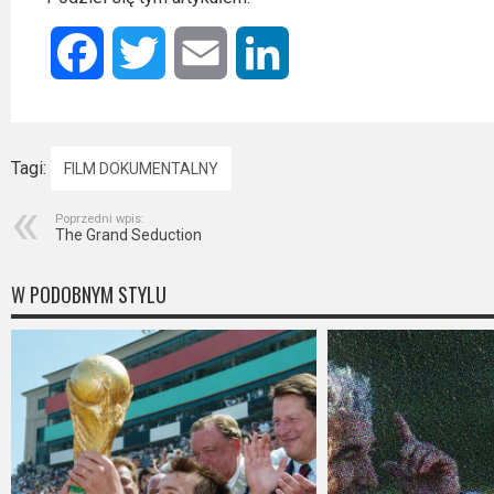
2023
Facebook
Twitter
Email
LinkedIn
2022
2021
2020
Tagi:
FILM DOKUMENTALNY
2019
Poprzedni wpis:
The Grand Seduction
2018
W PODOBNYM STYLU
2016
2017
2015
2014