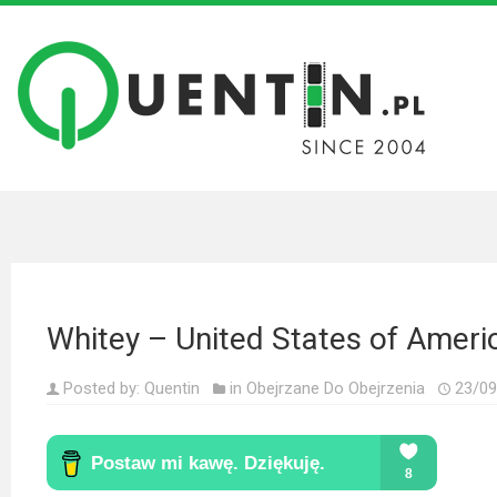
Filmy
Wszystkie
recenzje
filmów
Krótkie
recenzje
Whitey – United States of Ameri
Seriale
Wszystkie
Posted by:
Quentin
in
Obejrzane Do Obejrzenia
23/09
recenzje
seriali