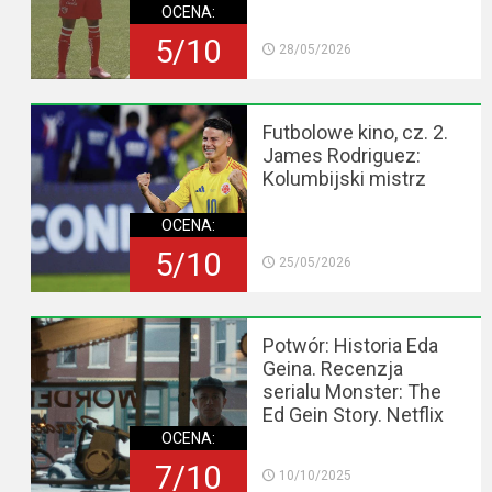
OCENA:
5/10
28/05/2026
Futbolowe kino, cz. 2.
James Rodriguez:
Kolumbijski mistrz
OCENA:
5/10
25/05/2026
Potwór: Historia Eda
Geina. Recenzja
serialu Monster: The
Ed Gein Story. Netflix
OCENA:
7/10
10/10/2025