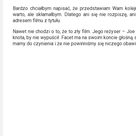
Kategorie
Bardzo chciałbym napisać, że przedstawiam Wam kolejn
Bollywood
warto, ale skłamałbym. Dlatego ani się nie rozpiszę, an
adresem filmu z tytułu.
&
s-
Nawet nie chodzi o to, że to zły film. Jego reżyser – Joe 
knota, by nie wypuścił. Facet ma na swoim koncie głośną 
ka
mamy do czynienia i że nie powinniśmy się niczego obawi
Filmy
dokumentalne
Horrory
Kino
azjatyckie
Kino
europejskie