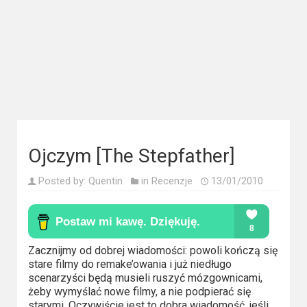
Kategorie
Bollywood
&
s-
ka
Filmy
dokumentalne
Ojczym [The Stepfather]
Horrory
Posted by:
Quentin
in
Recenzje
13/01/2010
Kino
azjatyckie
Zacznijmy od dobrej wiadomości: powoli kończą się
Kino
stare filmy do remake’owania i już niedługo
europejskie
scenarzyści będą musieli ruszyć mózgownicami,
żeby wymyślać nowe filmy, a nie podpierać się
starymi. Oczywiście jest to dobra wiadomość, jeśli