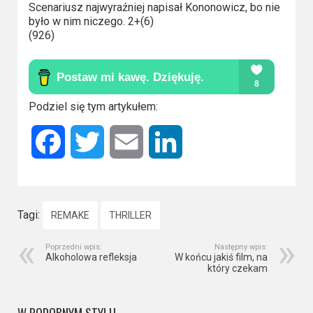
Scenariusz najwyraźniej napisał Kononowicz, bo nie
było w nim niczego. 2+(6)
(926)
Podziel się tym artykułem:
Facebook
Twitter
Email
LinkedIn
Tagi:
REMAKE
THRILLER
Poprzedni wpis:
Następny wpis:
Alkoholowa refleksja
W końcu jakiś film, na
który czekam
W PODOBNYM STYLU