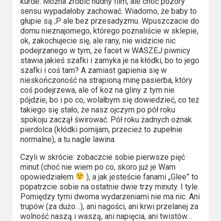
kurde. Można zrobić nudny film, ale choć pozory
sensu wypadałoby zachować. Wiadomo, że baby to
głupie są ;P ale bez przesadyzmu. Wpuszczacie do
domu nieznajomego, którego poznaliście w sklepie,
ok, zakochujecie się, ale rany, nie widzicie nic
podejrzanego w tym, że facet w WASZEJ piwnicy
stawia jakieś szafki i zamyka je na kłódki, bo to jego
szafki i coś tam? A zamiast gapienia się w
nieskończoność na strapioną minę pasierba, który
coś podejrzewa, ale of koz na gliny z tym nie
pójdzie, bo i po co, wolałbym się dowiedzieć, co też
takiego się stało, że nasz ojczym po pół roku
spokoju zaczął świrować. Pół roku żadnych oznak
pierdolca (kłódki pomijam, przecież to zupełnie
normalne), a tu nagle lawina.
Czyli w skrócie: zobaczcie sobie pierwsze pięć
minut (choć nie wiem po co, skoro już je Wam
opowiedziałem
), a jak jesteście fanami „Glee” to
popatrzcie sobie na ostatnie dwie trzy minuty. I tyle.
Pomiędzy tymi dwoma wydarzeniami nie ma nic. Ani
trupów (za dużo…), ani nagości, ani krwi przelanej za
wolność naszą i waszą, ani napięcia, ani twistów…