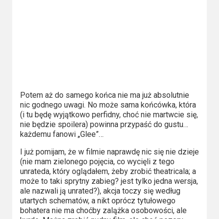
2023
2022
2021
2020
2019
Potem aż do samego końca nie ma już absolutnie
nic godnego uwagi. No może sama końcówka, która
2018
(i tu będę wyjątkowo perfidny, choć nie martwcie się,
nie będzie spoilera) powinna przypaść do gustu…
2016
każdemu fanowi „Glee”…
I już pomijam, że w filmie naprawdę nic się nie dzieje
2017
(nie mam zielonego pojęcia, co wycięli z tego
unrateda, który oglądałem, żeby zrobić theatricala; a
2015
może to taki sprytny zabieg? jest tylko jedna wersja,
ale nazwali ją unrated?), akcja toczy się według
2014
utartych schematów, a nikt oprócz tytułowego
bohatera nie ma choćby zalążka osobowości, ale