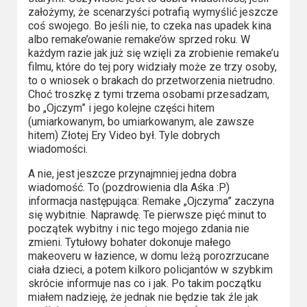
Kino
założymy, że scenarzyści potrafią wymyślić jeszcze
polskie
coś swojego. Bo jeśli nie, to czeka nas upadek kina
albo remake’owanie remake’ów sprzed roku. W
Komedie
każdym razie jak już się wzięli za zrobienie remake’u
filmu, które do tej pory widziały może ze trzy osoby,
Korea
to o wniosek o brakach do przetworzenia nietrudno.
Choć troszkę z tymi trzema osobami przesadzam,
Południowa
bo „Ojczym” i jego kolejne części hitem
(umiarkowanym, bo umiarkowanym, ale zawsze
Filmy
hitem) Złotej Ery Video był. Tyle dobrych
wiadomości.
oparte
na
A nie, jest jeszcze przynajmniej jedna dobra
wiadomość. To (pozdrowienia dla Aśka :P)
faktach
informacja następująca: Remake „Ojczyma” zaczyna
się wybitnie. Naprawdę. Te pierwsze pięć minut to
Thrillery
początek wybitny i nic tego mojego zdania nie
zmieni. Tytułowy bohater dokonuje małego
Streaming
makeoveru w łazience, w domu leżą porozrzucane
ciała dzieci, a potem kilkoro policjantów w szybkim
Amazon
skrócie informuje nas co i jak. Po takim początku
miałem nadzieję, że jednak nie będzie tak źle jak
Prime