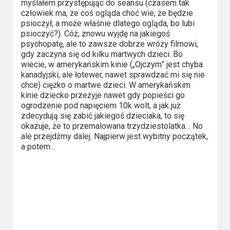
myślałem przystępując do seansu (czasem tak
Video
człowiek ma, że coś ogląda choć wie, że będzie
psioczył; a może właśnie dlatego ogląda, bo lubi
psioczyć?). Cóż, znowu wyjdę na jakiegoś
Apple
psychopatę, ale to zawsze dobrze wróży filmowi,
TV
gdy zaczyna się od kilku martwych dzieci. Bo
+
wiecie, w amerykańskim kinie („Ojczym” jest chyba
kanadyjski, ale łotewer, nawet sprawdzać mi się nie
chce) ciężko o martwe dzieci. W amerykańskim
Disney+
kinie dziecko przeżyje nawet gdy popieści go
ogrodzenie pod napięciem 10k wolt, a jak już
HBO
zdecydują się zabić jakiegoś dzieciaka, to się
Max
okazuje, że to przemalowana trzydziestolatka… No
ale przejdźmy dalej. Najpierw jest wybitny początek,
a potem…
Netflix
Sky
Showtime
Podsumowania