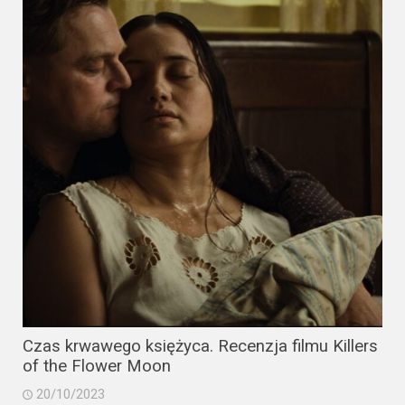
Video
Apple
TV
+
Disney+
HBO
Max
Netflix
Sky
Showtime
Czas krwawego księżyca. Recenzja filmu Killers
of the Flower Moon
Podsumowania
20/10/2023