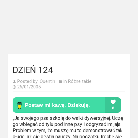
Kategorie
Bollywood
&
s-
ka
Filmy
dokumentalne
DZIEŃ 124
Horrory
Posted by:
Quentin
in
Różne takie
26/01/2005
Kino
azjatyckie
Kino
„Ja swojego psa szkolę do walki dywersyjnej. Uczę
europejskie
go wbiegać od tyłu pod inne psy i odgryzać im jaja.
Problem w tym, że muszę mu to demonstrować tak
długo, aż się bestia nauczy. Na początku trochę się