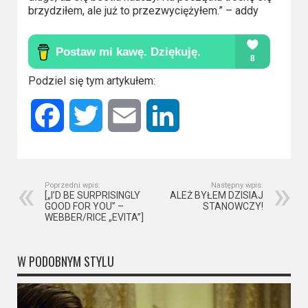
Kino
brzydziłem, ale już to przezwyciężyłem.” – addy
polskie
Komedie
Korea
Podziel się tym artykułem:
Południowa
Facebook
Twitter
Email
LinkedIn
Filmy
oparte
na
Poprzedni wpis:
Następny wpis:
faktach
[„I’D BE SURPRISINGLY
ALEŻ BYŁEM DZISIAJ
GOOD FOR YOU” –
STANOWCZY!
WEBBER/RICE „EVITA”]
Thrillery
Streaming
W PODOBNYM STYLU
Amazon
Prime