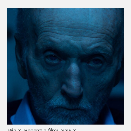
2023
2022
2021
2020
2019
2018
2016
2017
2015
2014
Piła X. Recenzja filmu Saw X