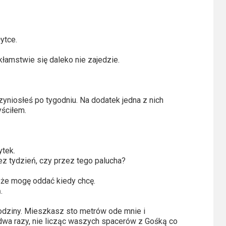
ytce.
łamstwie się daleko nie zajedzie.
rzyniosłeś po tygodniu. Na dodatek jedna z nich
yściłem.
ytek.
z tydzień, czy przez tego palucha?
 że mogę oddać kiedy chcę.
.
godziny. Mieszkasz sto metrów ode mnie i
wa razy, nie licząc waszych spacerów z Gośką co