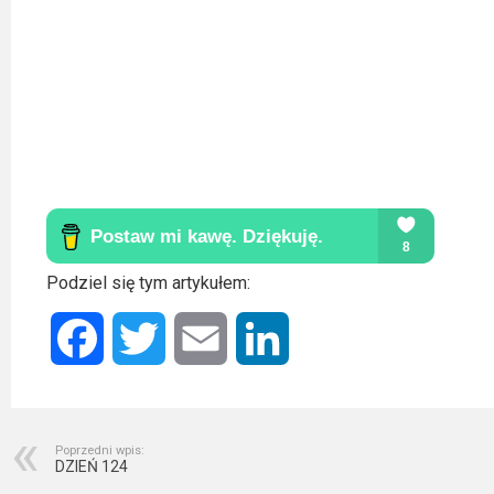
2023
2022
2021
2020
2019
2018
Podziel się tym artykułem:
2016
Facebook
Twitter
Email
LinkedIn
2017
2015
2014
Poprzedni wpis:
DZIEŃ 124