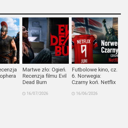
ecenzja
Martwe zło: Ogień.
Futbolowe kino, cz.
tophera
Recenzja filmu Evil
6. Norwegia:
Dead Burn
Czarny koń. Netflix
16/07/2026
16/06/2026