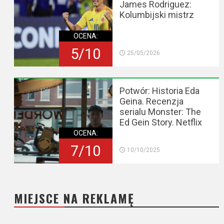
James Rodriguez:
Kolumbijski mistrz
OCENA:
5/10
25/05/2026
Potwór: Historia Eda
Geina. Recenzja
serialu Monster: The
Ed Gein Story. Netflix
OCENA:
7/10
10/10/2025
MIEJSCE NA REKLAMĘ