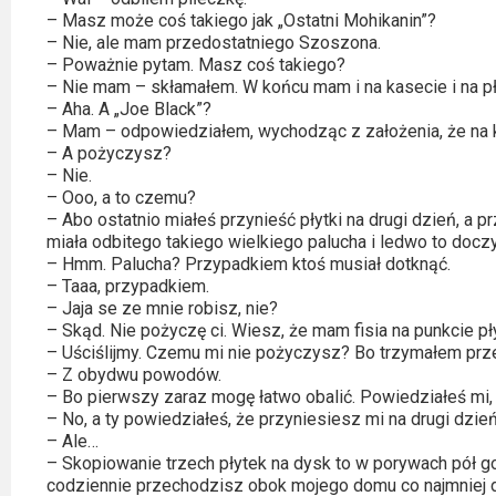
Kino
– Masz może coś takiego jak „Ostatni Mohikanin”?
polskie
– Nie, ale mam przedostatniego Szoszona.
– Poważnie pytam. Masz coś takiego?
Komedie
– Nie mam – skłamałem. W końcu mam i na kasecie i na pł
– Aha. A „Joe Black”?
Korea
– Mam – odpowiedziałem, wychodząc z założenia, że na k
– A pożyczysz?
Południowa
– Nie.
– Ooo, a to czemu?
Filmy
– Abo ostatnio miałeś przynieść płytki na drugi dzień, a p
oparte
miała odbitego takiego wielkiego palucha i ledwo to docz
– Hmm. Palucha? Przypadkiem ktoś musiał dotknąć.
na
– Taaa, przypadkiem.
faktach
– Jaja se ze mnie robisz, nie?
– Skąd. Nie pożyczę ci. Wiesz, że mam fisia na punkcie pł
– Uściślijmy. Czemu mi nie pożyczysz? Bo trzymałem prze
Thrillery
– Z obydwu powodów.
– Bo pierwszy zaraz mogę łatwo obalić. Powiedziałeś mi,
Streaming
– No, a ty powiedziałeś, że przyniesiesz mi na drugi dzień
– Ale…
Amazon
– Skopiowanie trzech płytek na dysk to w porywach pół 
codziennie przechodzisz obok mojego domu co najmniej d
Prime