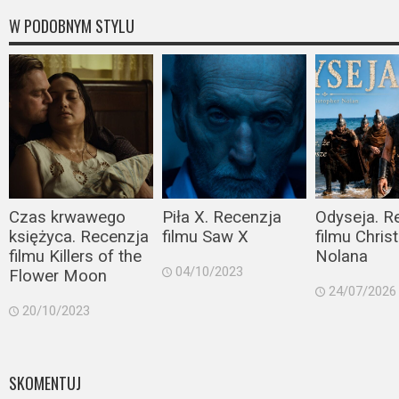
W PODOBNYM STYLU
Czas krwawego
Piła X. Recenzja
Odyseja. R
księżyca. Recenzja
filmu Saw X
filmu Chris
filmu Killers of the
Nolana
04/10/2023
Flower Moon
24/07/2026
20/10/2023
SKOMENTUJ