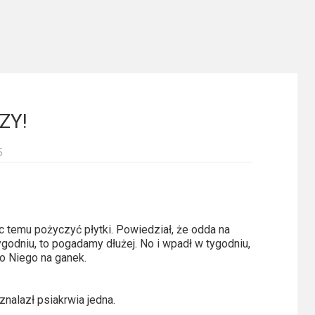
ZY!
5
c temu pożyczyć płytki. Powiedział, że odda na
ygodniu, to pogadamy dłużej. No i wpadł w tygodniu,
do Niego na ganek.
nalazł psiakrwia jedna.