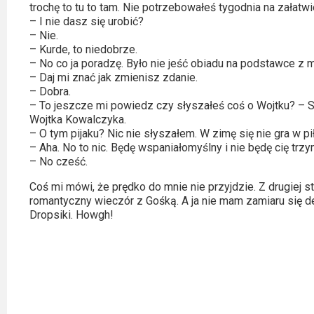
trochę to tu to tam. Nie potrzebowałeś tygodnia na załatwi
Video
– I nie dasz się urobić?
– Nie.
Apple
– Kurde, to niedobrze.
– No co ja poradzę. Było nie jeść obiadu na podstawce z mo
TV
– Daj mi znać jak zmienisz zdanie.
+
– Dobra.
– To jeszcze mi powiedz czy słyszałeś coś o Wojtku? – S
Disney+
Wojtka Kowalczyka.
– O tym pijaku? Nic nie słyszałem. W zimę się nie gra w pi
– Aha. No to nic. Będę wspaniałomyślny i nie będę cię trzy
HBO
– No cześć.
Max
Coś mi mówi, że prędko do mnie nie przyjdzie. Z drugiej st
romantyczny wieczór z Gośką. A ja nie mam zamiaru się d
Netflix
Dropsiki. Howgh!
Sky
Showtime
Podsumowania