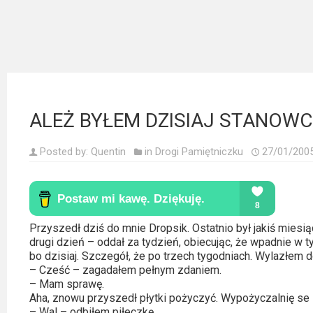
Kategorie
Bollywood
&
s-
ka
ALEŻ BYŁEM DZISIAJ STANOWC
Filmy
dokumentalne
Posted by:
Quentin
in
Drogi Pamiętniczku
27/01/200
Horrory
Kino
azjatyckie
Przyszedł dziś do mnie Dropsik. Ostatnio był jakiś miesią
drugi dzień – oddał za tydzień, obiecując, że wpadnie w t
bo dzisiaj. Szczegół, że po trzech tygodniach. Wylazłem 
Kino
– Cześć – zagadałem pełnym zdaniem.
europejskie
– Mam sprawę.
Aha, znowu przyszedł płytki pożyczyć. Wypożyczalnię se z
– Wal – odbiłem piłeczkę.