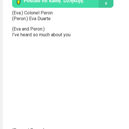
Kategorie
Bollywood
(Eva:) Colonel Peron
(Peron:) Eva Duarte
&
(Eva and Peron:)
s-
I’ve heard so much about you
ka
Filmy
dokumentalne
Horrory
Kino
azjatyckie
Kino
europejskie