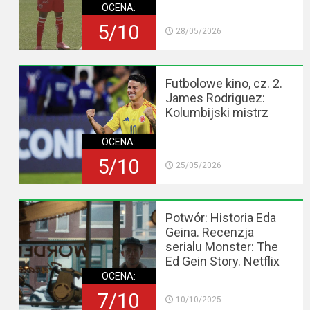
OCENA:
5/10
28/05/2026
Futbolowe kino, cz. 2.
James Rodriguez:
Kolumbijski mistrz
OCENA:
5/10
25/05/2026
Potwór: Historia Eda
Geina. Recenzja
serialu Monster: The
Ed Gein Story. Netflix
OCENA:
7/10
10/10/2025