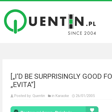
Filmy
Wszystkie
recenzje
filmów
Krótkie
recenzje
[„I’D BE SURPRISINGLY GOOD F
Seriale
„EVITA”]
Wszystkie
recenzje
Posted by:
Quentin
in
Karaoke
26/01/2005
seriali