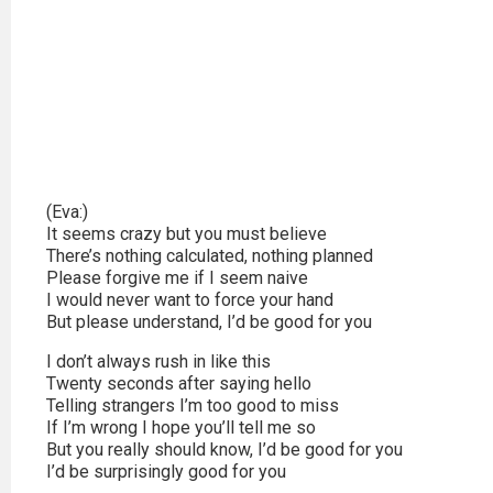
Video
Apple
TV
+
Disney+
(Eva:)
It seems crazy but you must believe
HBO
There’s nothing calculated, nothing planned
Max
Please forgive me if I seem naive
I would never want to force your hand
Netflix
But please understand, I’d be good for you
I don’t always rush in like this
Sky
Twenty seconds after saying hello
Showtime
Telling strangers I’m too good to miss
If I’m wrong I hope you’ll tell me so
Podsumowania
But you really should know, I’d be good for you
I’d be surprisingly good for you