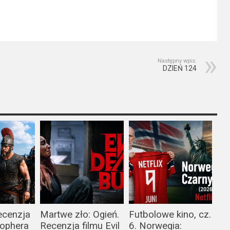
Następny wpis:
DZIEŃ 124
ecenzja
Martwe zło: Ogień.
Futbolowe kino, cz.
tophera
Recenzja filmu Evil
6. Norwegia: