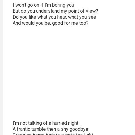
2023
I won’t go on if I’m boring you
But do you understand my point of view?
2022
Do you like what you hear, what you see
And would you be, good for me too?
2021
2020
2019
2018
2016
2017
2015
2014
I’m not talking of a hurried night
A frantic tumble then a shy goodbye