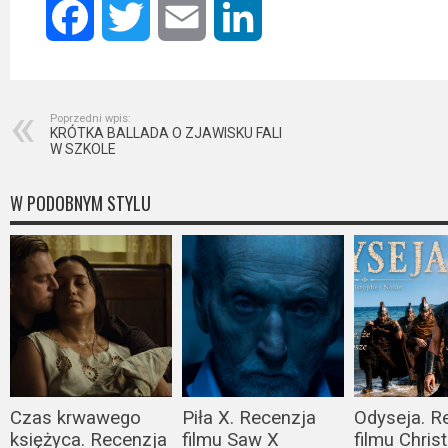
Facebook
Twitter
Email
LinkedIn
Poprzedni wpis:
KRÓTKA BALLADA O ZJAWISKU FALI
W SZKOLE
W PODOBNYM STYLU
Czas krwawego
Piła X. Recenzja
Odyseja. R
księżyca. Recenzja
filmu Saw X
filmu Chris