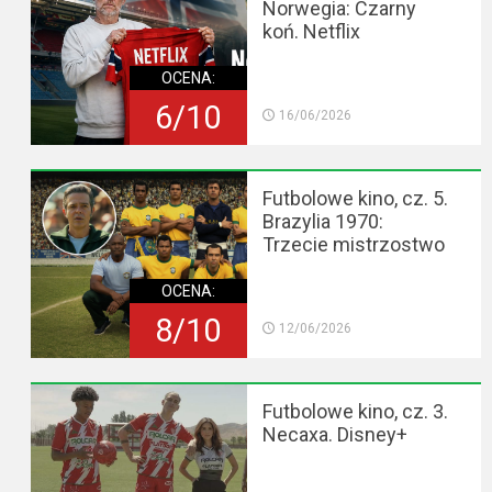
Norwegia: Czarny
koń. Netflix
OCENA:
6/10
16/06/2026
Futbolowe kino, cz. 5.
Brazylia 1970:
Trzecie mistrzostwo
OCENA:
8/10
12/06/2026
Futbolowe kino, cz. 3.
Necaxa. Disney+