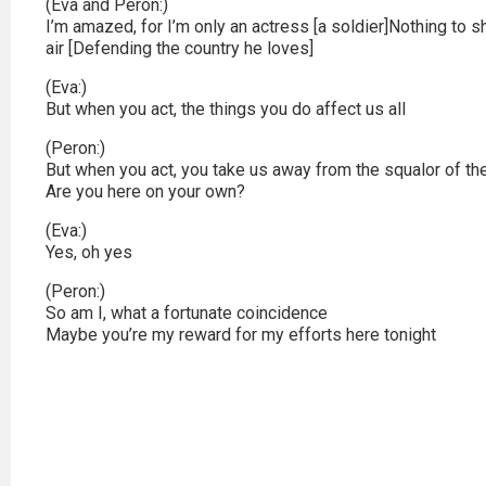
Kino
(Eva and Peron:)
polskie
I’m amazed, for I’m only an actress [a soldier]Nothing to s
air [Defending the country he loves]
Komedie
(Eva:)
But when you act, the things you do affect us all
Korea
(Peron:)
Południowa
But when you act, you take us away from the squalor of the
Are you here on your own?
Filmy
(Eva:)
oparte
Yes, oh yes
na
(Peron:)
faktach
So am I, what a fortunate coincidence
Maybe you’re my reward for my efforts here tonight
Thrillery
Streaming
Amazon
Prime