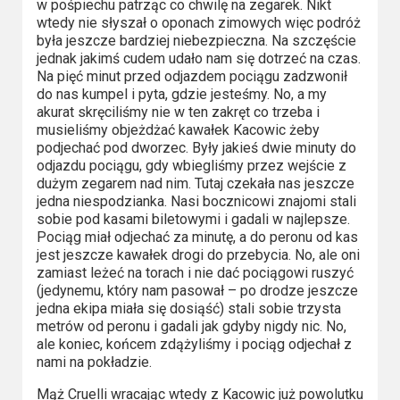
w pośpiechu patrząc co chwilę na zegarek. Nikt
wtedy nie słyszał o oponach zimowych więc podróż
była jeszcze bardziej niebezpieczna. Na szczęście
jednak jakimś cudem udało nam się dotrzeć na czas.
Na pięć minut przed odjazdem pociągu zadzwonił
do nas kumpel i pyta, gdzie jesteśmy. No, a my
akurat skręciliśmy nie w ten zakręt co trzeba i
musieliśmy objeżdżać kawałek Kacowic żeby
podjechać pod dworzec. Były jakieś dwie minuty do
odjazdu pociągu, gdy wbiegliśmy przez wejście z
dużym zegarem nad nim. Tutaj czekała nas jeszcze
jedna niespodzianka. Nasi bocznicowi znajomi stali
sobie pod kasami biletowymi i gadali w najlepsze.
Pociąg miał odjechać za minutę, a do peronu od kas
jest jeszcze kawałek drogi do przebycia. No, ale oni
zamiast leżeć na torach i nie dać pociągowi ruszyć
(jedynemu, który nam pasował – po drodze jeszcze
jedna ekipa miała się dosiąść) stali sobie trzysta
metrów od peronu i gadali jak gdyby nigdy nic. No,
ale koniec, końcem zdążyliśmy i pociąg odjechał z
nami na pokładzie.
Mąż Cruelli wracając wtedy z Kacowic już powolutku