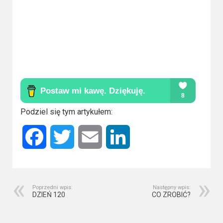
Podziel się tym artykułem:
Facebook
Twitter
Email
LinkedIn
Poprzedni wpis:
Następny wpis:
DZIEŃ 120
CO ZROBIĆ?