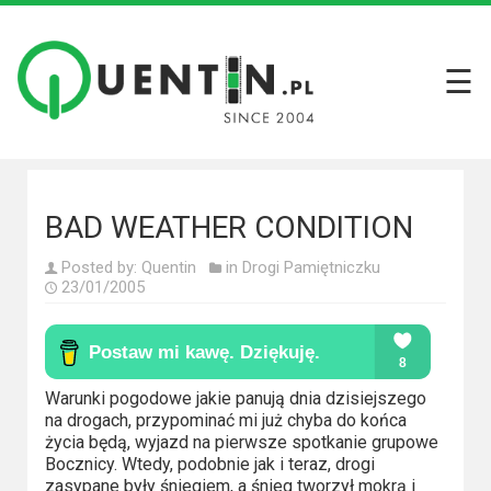
☰
Filmy
Wszystkie
recenzje
filmów
BAD WEATHER CONDITION
Krótkie
Posted by:
Quentin
in
Drogi Pamiętniczku
recenzje
23/01/2005
Seriale
Wszystkie
Warunki pogodowe jakie panują dnia dzisiejszego
recenzje
na drogach, przypominać mi już chyba do końca
seriali
życia będą, wyjazd na pierwsze spotkanie grupowe
Bocznicy. Wtedy, podobnie jak i teraz, drogi
zasypane były śniegiem, a śnieg tworzył mokrą i