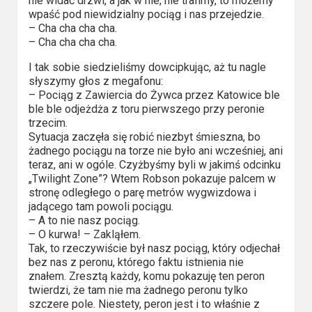
nie widać drzwi, a jak w nie, nie trafimy, to możemy
2023
wpaść pod niewidzialny pociąg i nas przejedzie.
– Cha cha cha cha.
2022
– Cha cha cha cha.
2021
I tak sobie siedzieliśmy dowcipkując, aż tu nagle
słyszymy głos z megafonu:
– Pociąg z Zawiercia do Żywca przez Katowice ble
2020
ble ble odjeżdża z toru pierwszego przy peronie
trzecim.
2019
Sytuacja zaczęła się robić niezbyt śmieszna, bo
żadnego pociągu na torze nie było ani wcześniej, ani
2018
teraz, ani w ogóle. Czyżbyśmy byli w jakimś odcinku
„Twilight Zone”? Wtem Robson pokazuje palcem w
2016
stronę odległego o parę metrów wygwizdowa i
jadącego tam powoli pociągu.
– A to nie nasz pociąg.
2017
– O kurwa! – Zakląłem.
Tak, to rzeczywiście był nasz pociąg, który odjechał
2015
bez nas z peronu, którego faktu istnienia nie
znałem. Zresztą każdy, komu pokazuję ten peron
2014
twierdzi, że tam nie ma żadnego peronu tylko
szczere pole. Niestety, peron jest i to właśnie z