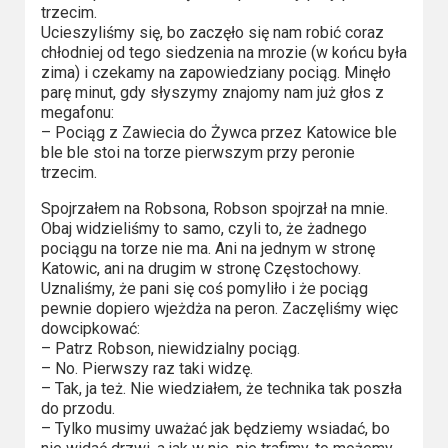
trzecim.
Video
Ucieszyliśmy się, bo zaczęło się nam robić coraz
chłodniej od tego siedzenia na mrozie (w końcu była
Apple
zima) i czekamy na zapowiedziany pociąg. Minęło
parę minut, gdy słyszymy znajomy nam już głos z
TV
megafonu:
+
– Pociąg z Zawiecia do Żywca przez Katowice ble
ble ble stoi na torze pierwszym przy peronie
Disney+
trzecim.
Spojrzałem na Robsona, Robson spojrzał na mnie.
HBO
Obaj widzieliśmy to samo, czyli to, że żadnego
Max
pociągu na torze nie ma. Ani na jednym w stronę
Katowic, ani na drugim w stronę Częstochowy.
Netflix
Uznaliśmy, że pani się coś pomyliło i że pociąg
pewnie dopiero wjeżdża na peron. Zaczęliśmy więc
dowcipkować:
Sky
– Patrz Robson, niewidzialny pociąg.
Showtime
– No. Pierwszy raz taki widzę.
– Tak, ja też. Nie wiedziałem, że technika tak poszła
Podsumowania
do przodu.
– Tylko musimy uważać jak będziemy wsiadać, bo