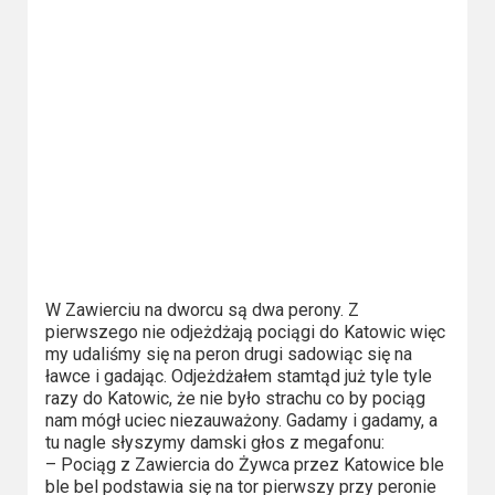
Kino
polskie
Komedie
Korea
Południowa
Filmy
oparte
na
faktach
W Zawierciu na dworcu są dwa perony. Z
pierwszego nie odjeżdżają pociągi do Katowic więc
my udaliśmy się na peron drugi sadowiąc się na
Thrillery
ławce i gadając. Odjeżdżałem stamtąd już tyle tyle
razy do Katowic, że nie było strachu co by pociąg
Streaming
nam mógł uciec niezauważony. Gadamy i gadamy, a
tu nagle słyszymy damski głos z megafonu:
Amazon
– Pociąg z Zawiercia do Żywca przez Katowice ble
Prime
ble bel podstawia się na tor pierwszy przy peronie