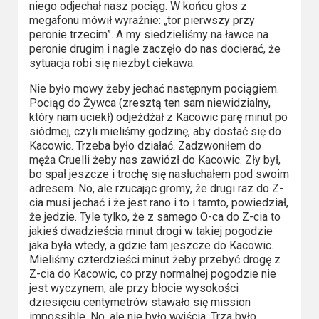
niego odjechał nasz pociąg. W końcu głos z
megafonu mówił wyraźnie: „tor pierwszy przy
peronie trzecim”. A my siedzieliśmy na ławce na
peronie drugim i nagle zaczęło do nas docierać, że
sytuacja robi się niezbyt ciekawa.
Nie było mowy żeby jechać następnym pociągiem.
Pociąg do Żywca (zresztą ten sam niewidzialny,
który nam uciekł) odjeżdżał z Kacowic parę minut po
siódmej, czyli mieliśmy godzinę, aby dostać się do
Kacowic. Trzeba było działać. Zadzwoniłem do
męża Cruelli żeby nas zawiózł do Kacowic. Zły był,
bo spał jeszcze i trochę się nasłuchałem pod swoim
adresem. No, ale rzucając gromy, że drugi raz do Z-
cia musi jechać i że jest rano i to i tamto, powiedział,
że jedzie. Tyle tylko, że z samego O-ca do Z-cia to
jakieś dwadzieścia minut drogi w takiej pogodzie
jaka była wtedy, a gdzie tam jeszcze do Kacowic.
Mieliśmy czterdzieści minut żeby przebyć drogę z
Z-cia do Kacowic, co przy normalnej pogodzie nie
jest wyczynem, ale przy błocie wysokości
dziesięciu centymetrów stawało się mission
impossible. No, ale nie było wyjścia. Trza było