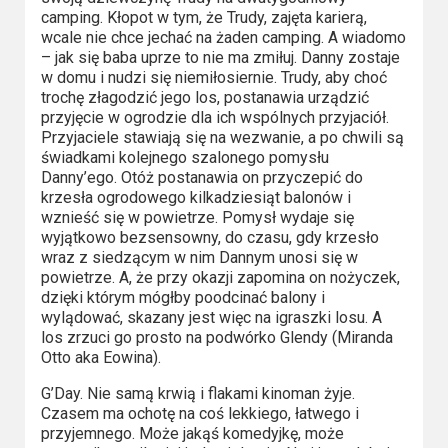
Kino
camping. Kłopot w tym, że Trudy, zajęta karierą,
polskie
wcale nie chce jechać na żaden camping. A wiadomo
– jak się baba uprze to nie ma zmiłuj. Danny zostaje
Komedie
w domu i nudzi się niemiłosiernie. Trudy, aby choć
trochę złagodzić jego los, postanawia urządzić
Korea
przyjęcie w ogrodzie dla ich wspólnych przyjaciół.
Przyjaciele stawiają się na wezwanie, a po chwili są
Południowa
świadkami kolejnego szalonego pomysłu
Danny’ego. Otóż postanawia on przyczepić do
Filmy
krzesła ogrodowego kilkadziesiąt balonów i
wznieść się w powietrze. Pomysł wydaje się
oparte
wyjątkowo bezsensowny, do czasu, gdy krzesło
na
wraz z siedzącym w nim Dannym unosi się w
faktach
powietrze. A, że przy okazji zapomina on nożyczek,
dzięki którym mógłby poodcinać balony i
wylądować, skazany jest więc na igraszki losu. A
Thrillery
los zrzuci go prosto na podwórko Glendy (Miranda
Otto aka Eowina).
Streaming
G’Day. Nie samą krwią i flakami kinoman żyje.
Amazon
Czasem ma ochotę na coś lekkiego, łatwego i
przyjemnego. Może jakąś komedyjkę, może
Prime