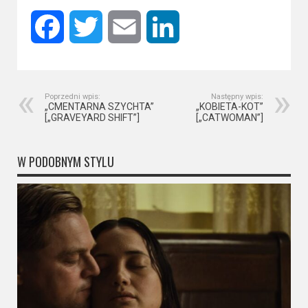
Facebook
Twitter
Email
LinkedIn
Poprzedni wpis:
Następny wpis:
„CMENTARNA SZYCHTA”
„KOBIETA-KOT”
[„GRAVEYARD SHIFT”]
[„CATWOMAN”]
W PODOBNYM STYLU