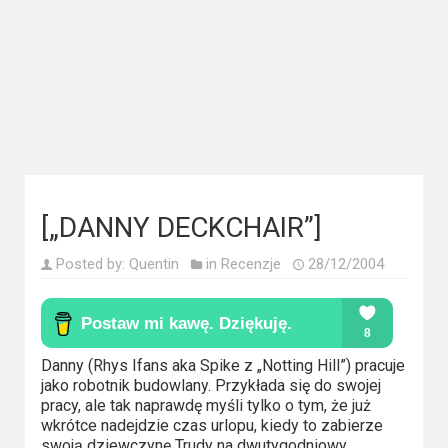
Kategorie
Bollywood
&
s-
ka
Filmy
dokumentalne
[„DANNY DECKCHAIR”]
Horrory
Posted by:
Quentin
in
Recenzje
28/12/2004
Kino
azjatyckie
Danny (Rhys Ifans aka Spike z „Notting Hill”) pracuje
Kino
jako robotnik budowlany. Przykłada się do swojej
europejskie
pracy, ale tak naprawdę myśli tylko o tym, że już
wkrótce nadejdzie czas urlopu, kiedy to zabierze
swoją dziewczynę Trudy na dwutygodniowy