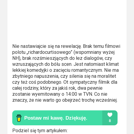
2023
2022
2021
2020
Nie nastawiajcie się na rewelację. Brak temu filmowi
polotu „richardocurtisowego” (wspomniany wyżej
2019
NH), brak rozśmieszjących do łez dialogów, czy
wzruszających do bólu scen. Jest natomiast klimat
2018
lekkiej komedyjki o zacięciu romantycznym. Nie ma
zbytniego napuszenia, czy silenia się na moralitet
2016
czy też coś podobnego. Ot sympatyczny filmik dla
całej rodziny, który za jakiś rok, dwa pewnie
zostanie wyemitowany o 14:00 w TVN. Co nie
2017
znaczy, że nie warto go obejrzeć trochę wcześniej.
2015
2014
Podziel się tym artykułem: