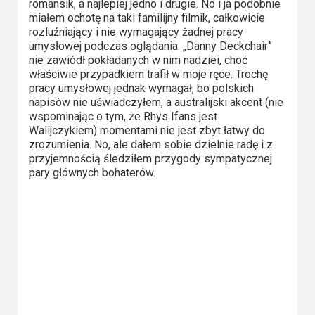
romansik, a najlepiej jedno i drugie. No i ja podobnie
Video
miałem ochotę na taki familijny filmik, całkowicie
rozluźniający i nie wymagający żadnej pracy
umysłowej podczas oglądania. „Danny Deckchair”
Apple
nie zawiódł pokładanych w nim nadziei, choć
TV
właściwie przypadkiem trafił w moje ręce. Trochę
+
pracy umysłowej jednak wymagał, bo polskich
napisów nie uświadczyłem, a australijski akcent (nie
wspominając o tym, że Rhys Ifans jest
Disney+
Walijczykiem) momentami nie jest zbyt łatwy do
zrozumienia. No, ale dałem sobie dzielnie radę i z
HBO
przyjemnością śledziłem przygody sympatycznej
Max
pary głównych bohaterów.
Netflix
Sky
Showtime
Podsumowania