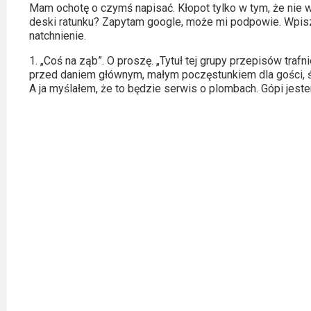
Kategorie
Mam ochotę o czymś napisać. Kłopot tylko w tym, że nie w
deski ratunku? Zapytam google, może mi podpowie. Wpis
Bollywood
natchnienie.
&
1. „Coś na ząb”. O proszę. „Tytuł tej grupy przepisów traf
s-
przed daniem głównym, małym poczęstunkiem dla gości, ś
A ja myślałem, że to będzie serwis o plombach. Gópi jest
ka
Filmy
dokumentalne
Horrory
Kino
azjatyckie
Kino
europejskie