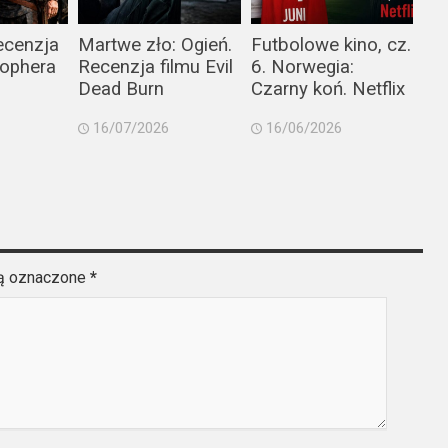
ecenzja
Martwe zło: Ogień.
Futbolowe kino, cz.
tophera
Recenzja filmu Evil
6. Norwegia:
Dead Burn
Czarny koń. Netflix
16/07/2026
16/06/2026
są oznaczone
*