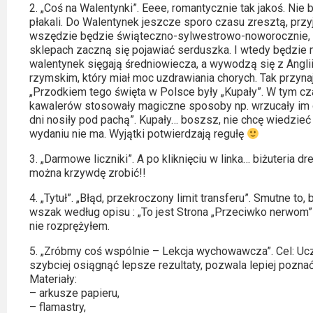
Kino
2. „Coś na Walentynki”. Eeee, romantycznie tak jakoś. Nie 
polskie
płakali. Do Walentynek jeszcze sporo czasu zresztą, przyj
wszędzie będzie świąteczno-sylwestrowo-noworocznie, a
Komedie
sklepach zaczną się pojawiać serduszka. I wtedy będzie m
walentynek sięgają średniowiecza, a wywodzą się z Anglii.
rzymskim, który miał moc uzdrawiania chorych. Tak przyna
Korea
„Przodkiem tego święta w Polsce były „Kupały”. W tym cz
Południowa
kawalerów stosowały magiczne sposoby np. wrzucały im d
dni nosiły pod pachą”. Kupały… boszsz, nie chcę wiedzie
Filmy
wydaniu nie ma. Wyjątki potwierdzają regułę
oparte
3. „Darmowe liczniki”. A po kliknięciu w linka… biżuteria d
na
można krzywdę zrobić!!
faktach
4. „Tytuł”. „Błąd, przekroczony limit transferu”. Smutne t
wszak według opisu : „To jest Strona „Przeciwko nerwom” ro
Thrillery
nie rozprężyłem.
5. „Zróbmy coś wspólnie – Lekcja wychowawcza”. Cel: Uc
Streaming
szybciej osiągnąć lepsze rezultaty, pozwala lepiej pozna
Materiały:
Amazon
– arkusze papieru,
Prime
– flamastry,