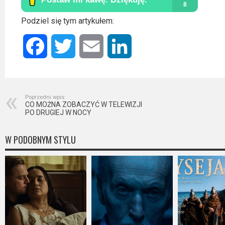
Podziel się tym artykułem:
Facebook
Twitter
Email
LinkedIn
Poprzedni wpis:
CO MOŻNA ZOBACZYĆ W TELEWIZJI
PO DRUGIEJ W NOCY
W PODOBNYM STYLU