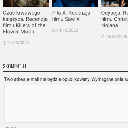
Czas krwawego
Piła X. Recenzja
Odyseja. R
księżyca. Recenzja
filmu Saw X
filmu Chris
filmu Killers of the
Nolana
04/10/2023
Flower Moon
24/07/2026
20/10/2023
SKOMENTUJ
Twó adres e-mail nie będzie opublikowany. Wymagane pola 