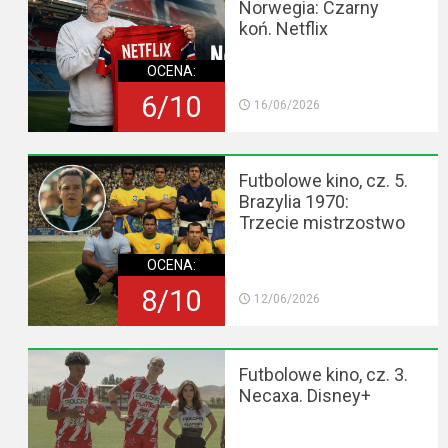
Norwegia: Czarny
koń. Netflix
OCENA:
6/10
16/06/2026
Futbolowe kino, cz. 5.
Brazylia 1970:
Trzecie mistrzostwo
OCENA:
8/10
12/06/2026
Futbolowe kino, cz. 3.
Necaxa. Disney+