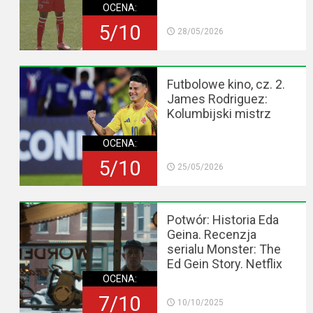
OCENA:
5/10
28/05/2026
Futbolowe kino, cz. 2.
James Rodriguez:
Kolumbijski mistrz
OCENA:
5/10
25/05/2026
Potwór: Historia Eda
Geina. Recenzja
serialu Monster: The
Ed Gein Story. Netflix
OCENA:
7/10
10/10/2025