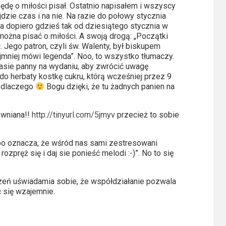
będę o miłości pisał. Ostatnio napisałem i wszyscy
dzie czas i na nie. Na razie do połowy stycznia
 dopiero gdzieś tak od dziesiątego stycznia w
ożna pisać o miłości. A swoją drogą: „Początki
 Jego patron, czyli św. Walenty, był biskupem
jmniej mówi legenda”. Noo, to wszystko tłumaczy.
asie panny na wydaniu, aby zwrócić uwagę
o herbaty kostkę cukru, którą wcześniej przez 9
ć dlaczego
Bogu dzięki, że tu żadnych panien na
rewniana!!
http://tinyurl.com/5jmyv
przecież to sobie
o, bo oznacza, że wśród nas sami zestresowani
zpręż się i daj sie ponieść melodi :-)”. No to się
zeń uświadamia sobie, że współdziałanie pozwala
ć się wzajemnie.