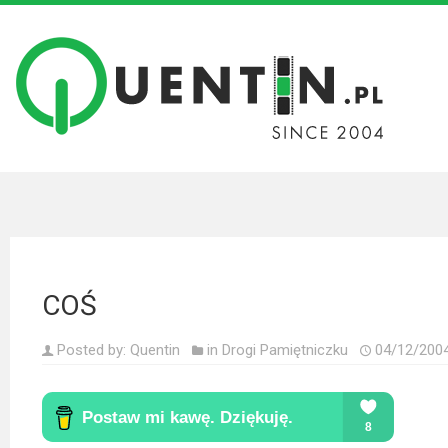
Filmy
Wszystkie
recenzje
filmów
Krótkie
recenzje
COŚ
Seriale
Wszystkie
Posted by:
Quentin
in
Drogi Pamiętniczku
04/12/200
recenzje
seriali