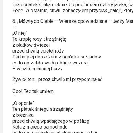
2023
i na dodatek ślinka cieknie, bo pod nosem cztery jabłka, cz
Eeee. W ostatniej chwili zobaczyłem przycisk „dalej”, któ
2022
6. „Mówię do Ciebie – Wiersze opowiedziane – Jerzy Mar
—
2021
„O niej”
Te kroplę rosy strząśniętą
2020
z płatków świeżej
przed chwilą ściętej róży
2019
Pachnącej deszczem z ogródka sąsiadów
co to go zalało wodą obficie wczoraj
2018
– w czas minionej burzy.
Żywioł ten… przez chwilę mi przypominałaś
2016
—
Ooo! Też tak umiem:
2017
—
„O oponie”
2015
Ten płatek śniegu strząśnięty
z bieżnika
przed chwilą wpadającego w poślizg
2014
Koła z mojego samochodu
co to go zarzuciło na śliskiej nawierzchni