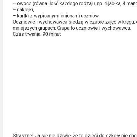
– owoce (równa ilość każdego rodzaju, np. 4 jabłka, 4 manda
Video
– naklejki,
– kartki z wypisanymi imionami uczniów.
Apple
Uczniowie i wychowawca siedzą w czasie zajęć w kręgu, 
mniejszych grupach. Grupa to uczniowie i wychowawca.
TV
Czas trwania: 90 minut
+
Disney+
HBO
Max
Netflix
Sky
Showtime
Podsumowania
Straszne! Ja się nie dziwię, że te dzieci do szkoły nie ch