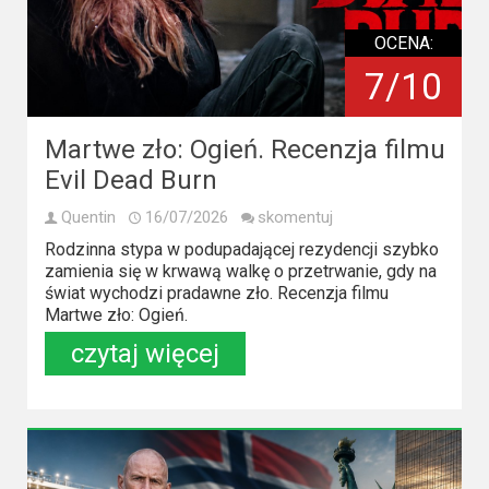
Kino
polskie
OCENA:
7/10
Komedie
Korea
Martwe zło: Ogień. Recenzja filmu
Południowa
Evil Dead Burn
Filmy
Quentin
16/07/2026
skomentuj
oparte
Rodzinna stypa w podupadającej rezydencji szybko
na
zamienia się w krwawą walkę o przetrwanie, gdy na
świat wychodzi pradawne zło. Recenzja filmu
faktach
Martwe zło: Ogień.
czytaj więcej
Thrillery
Streaming
Amazon
Prime