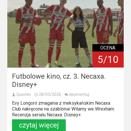
OCENA:
5/10
Futbolowe kino, cz. 3. Necaxa.
Disney+
Quentin
28/05/2026
skomentuj
Evy Longorii zmagania z meksykańskim Necaxa
Club nakręcone na szablonie Witamy we Wrexham.
Recenzja serialu Necaxa. Disney+
czytaj więcej