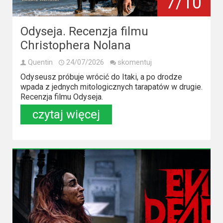
7/10
Kategorie
Bollywood
Odyseja. Recenzja filmu
&
Christophera Nolana
s-
Quentin
24/07/2026
skomentuj
ka
Odyseusz próbuje wrócić do Itaki, a po drodze
wpada z jednych mitologicznych tarapatów w drugie.
Filmy
Recenzja filmu Odyseja.
dokumentalne
czytaj więcej
Horrory
Kino
azjatyckie
Kino
europejskie