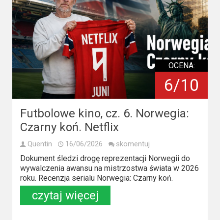
Video
Apple
TV
+
OCENA:
6/10
Disney+
HBO
Futbolowe kino, cz. 6. Norwegia:
Max
Czarny koń. Netflix
Netflix
Quentin
16/06/2026
skomentuj
Dokument śledzi drogę reprezentacji Norwegii do
Sky
wywalczenia awansu na mistrzostwa świata w 2026
Showtime
roku. Recenzja serialu Norwegia: Czarny koń.
czytaj więcej
Podsumowania