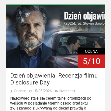
2023
2022
2021
2020
2019
OCENA:
2018
5/10
2016
Dzień objawienia. Recenzja filmu
2017
Disclosure Day
2015
Quentin
15/06/2026
skomentuj
Naukowiec staje się celem tajnej organizacji po
2014
wejściu w posiadanie tajemniczego artefaktu
związanego z ukrywaną od dekad prawdą o