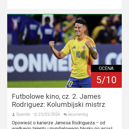
OCENA:
5/10
Futbolowe kino, cz. 2. James
Rodriguez: Kolumbijski mistrz
Quentin
25/05/2026
skomentuj
Opowieść o karierze Jamesa Rodrigueza – od
wielkiego talentu i mundialowego błysku po wciąż