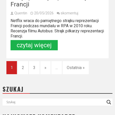
Francji
Quentin
20/05/2026
skomentuj
Netflix wraca do pamiętnego strajku reprezentacji
Francji podczas mundialu w RPA w 2010 roku.
Recenzja filmu Autobus: Strajk piłkarzy reprezentacji
Francji.
czytaj więcej
1
2
3
»
...
Ostatnia »
SZUKAJ