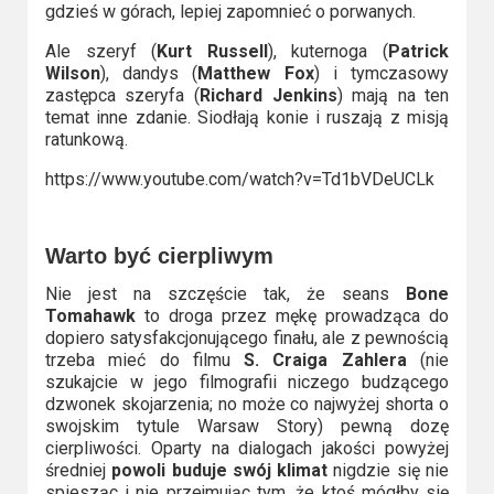
gdzieś w górach, lepiej zapomnieć o porwanych.
Ale szeryf (
Kurt Russell
), kuternoga (
Patrick
Wilson
), dandys (
Matthew Fox
) i tymczasowy
zastępca szeryfa (
Richard Jenkins
) mają na ten
temat inne zdanie. Siodłają konie i ruszają z misją
ratunkową.
https://www.youtube.com/watch?v=Td1bVDeUCLk
Warto być cierpliwym
Nie jest na szczęście tak, że seans
Bone
Tomahawk
to droga przez mękę prowadząca do
dopiero satysfakcjonującego finału, ale z pewnością
trzeba mieć do filmu
S. Craiga Zahlera
(nie
szukajcie w jego filmografii niczego budzącego
dzwonek skojarzenia; no może co najwyżej shorta o
swojskim tytule Warsaw Story) pewną dozę
cierpliwości. Oparty na dialogach jakości powyżej
średniej
powoli buduje swój klimat
nigdzie się nie
spiesząc i nie przejmując tym, że ktoś mógłby się