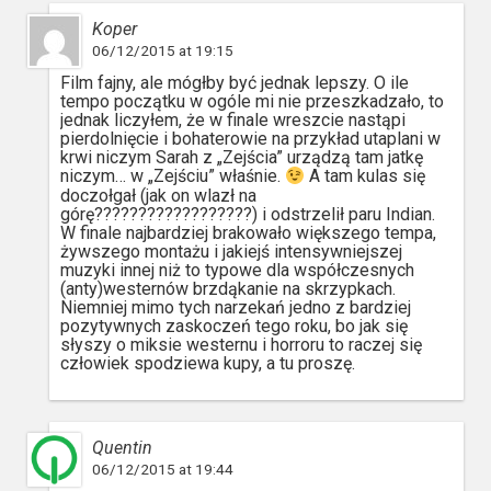
Koper
06/12/2015 at 19:15
Film fajny, ale mógłby być jednak lepszy. O ile
tempo początku w ogóle mi nie przeszkadzało, to
jednak liczyłem, że w finale wreszcie nastąpi
pierdolnięcie i bohaterowie na przykład utaplani w
krwi niczym Sarah z „Zejścia” urządzą tam jatkę
niczym… w „Zejściu” właśnie.
A tam kulas się
doczołgał (jak on wlazł na
górę??????????????????) i odstrzelił paru Indian.
W finale najbardziej brakowało większego tempa,
żywszego montażu i jakiejś intensywniejszej
muzyki innej niż to typowe dla współczesnych
(anty)westernów brzdąkanie na skrzypkach.
Niemniej mimo tych narzekań jedno z bardziej
pozytywnych zaskoczeń tego roku, bo jak się
słyszy o miksie westernu i horroru to raczej się
człowiek spodziewa kupy, a tu proszę.
Quentin
06/12/2015 at 19:44