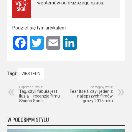
wg Q-
westernów od dłuższego czasu.
skali
Podziel się tym artykułem:
Facebook
Twitter
Email
LinkedIn
Tagi:
WESTERN
Poprzedni wpis:
Następny wpis:
Tag, czyli fabuła jest
Fear Itself, czyli jeden z
iluzją – recenzja filmu
najlepszych filmów
Shiona Sono
grozy 2015 roku
W PODOBNYM STYLU