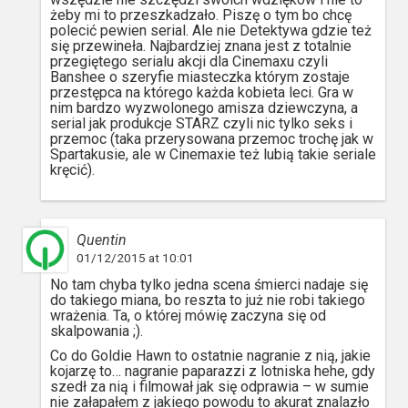
żeby mi to przeszkadzało. Piszę o tym bo chcę
polecić pewien serial. Ale nie Detektywa gdzie też
się przewineła. Najbardziej znana jest z totalnie
przegiętego serialu akcji dla Cinemaxu czyli
Banshee o szeryfie miasteczka którym zostaje
przestępca na którego każda kobieta leci. Gra w
nim bardzo wyzwolonego amisza dziewczyna, a
serial jak produkcje STARZ czyli nic tylko seks i
przemoc (taka przerysowana przemoc trochę jak w
Spartakusie, ale w Cinemaxie też lubią takie seriale
kręcić).
Quentin
01/12/2015 at 10:01
No tam chyba tylko jedna scena śmierci nadaje się
do takiego miana, bo reszta to już nie robi takiego
wrażenia. Ta, o której mówię zaczyna się od
skalpowania ;).
Co do Goldie Hawn to ostatnie nagranie z nią, jakie
kojarzę to… nagranie paparazzi z lotniska hehe, gdy
szedł za nią i filmował jak się odprawia – w sumie
nie załapałem z jakiego powodu to akurat znalazło