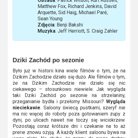
Obsada
: Patrick Wilson, Kurt Russell,
Matthew Fox, Richard Jenkins, David
Video
Arquette, Sid Haig, Michael Paré,
Sean Young
Apple
Zdjęcia
: Benji Bakshi
TV
Muzyka
: Jeff Herriott, S. Craig Zahler
+
Disney+
Dziki Zachód po sezonie
HBO
Było już w historii kina wiele filmów o tym, że na
Max
Dzikim Zachodzie działo się dużo. Ale filmów o tym,
że na Dzikim Zachodzie nie działo się nic
Netflix
ciekawego – stosunkowo niewiele. Jak wygląda
taki Dziki Zachód po sezonie na strzelaniny,
przeganianie bydła i przełomy Missouri?
Wygląda
Sky
nieciekawie
. Saloony świecą pustkami, szeryf nie
Showtime
ma nic więcej do roboty poza gotowaniem zupy z
dyni, po ulicach nawet nie toczy się wiciokrzew.
Podsumowania
Pozostają coraz krótsze dni i czekanie na to aż
prerie znowu ożyją. A każdy klient saloonu bywa na