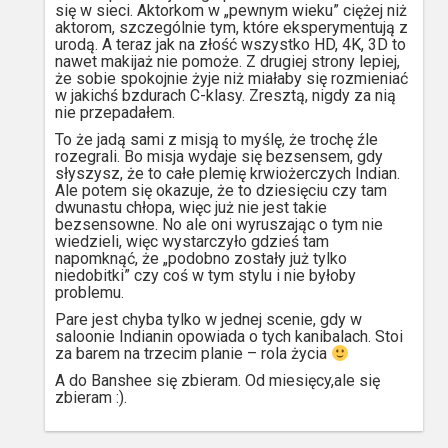
się w sieci. Aktorkom w „pewnym wieku” ciężej niż
aktorom, szczególnie tym, które eksperymentują z
urodą. A teraz jak na złość wszystko HD, 4K, 3D to
nawet makijaż nie pomoże. Z drugiej strony lepiej,
że sobie spokojnie żyje niż miałaby się rozmieniać
w jakichś bzdurach C-klasy. Zresztą, nigdy za nią
nie przepadałem.
To że jadą sami z misją to myślę, że trochę źle
rozegrali. Bo misja wydaje się bezsensem, gdy
słyszysz, że to całe plemię krwiożerczych Indian.
Ale potem się okazuje, że to dziesięciu czy tam
dwunastu chłopa, więc już nie jest takie
bezsensowne. No ale oni wyruszając o tym nie
wiedzieli, więc wystarczyło gdzieś tam
napomknąć, że „podobno zostały już tylko
niedobitki” czy coś w tym stylu i nie byłoby
problemu.
Pare jest chyba tylko w jednej scenie, gdy w
saloonie Indianin opowiada o tych kanibalach. Stoi
za barem na trzecim planie – rola życia
A do Banshee się zbieram. Od miesięcy,ale się
zbieram :).