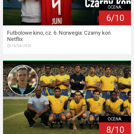
OCENA:
6/10
Futbolowe kino, cz. 6. Norwegia: Czarny koń.
Netflix
16/06/2026
OCENA:
8/10