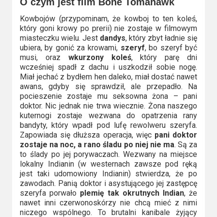
O czym jest film Bone Tomahawk
Kowbojów (przypominam, że kowboj to ten koleś,
który goni krowy po prerii) nie zostaje w filmowym
miasteczku wielu. Jest
dandys
, który zbyt ładnie się
ubiera, by gonić za krowami,
szeryf
, bo szeryf być
musi, oraz
wkurzony koleś
, który parę dni
wcześniej spadł z dachu i uszkodził sobie nogę.
Miał jechać z bydłem hen daleko, miał dostać nawet
awans, gdyby się sprawdził, ale przepadło. Na
pocieszenie zostaje mu seksowna żona – pani
doktor. Nic jednak nie trwa wiecznie. Żona naszego
kuternogi zostaje wezwana do opatrzenia rany
bandyty, który wpadł pod lufę rewolweru szeryfa.
Zapowiada się dłuższa operacja, więc
pani doktor
zostaje na noc, a rano śladu po niej nie ma
. Są za
to ślady po jej porywaczach. Wezwany na miejsce
lokalny Indianin (w westernach zawsze pod ręką
jest taki udomowiony Indianin) stwierdza, że po
zawodach. Panią doktor i asystującego jej zastępcę
szeryfa porwało
plemię tak okrutnych Indian
, że
nawet inni czerwonoskórzy nie chcą mieć z nimi
niczego wspólnego. To brutalni kanibale żyjący