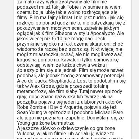
za mało razy wykorzystywany ale film nie
podszedł mi aż tak jak Tobie i w sumie nie wiem
czemu bo ja lubię takie wolno rozkręcające się
filmy. Film ma fajny klimat i nie jest nudno i jak się
rozkręci po ponad godzinie to nie patyczkują się z
pokazywaniem mocnych scen, zupełnie jakbym
oglądał jakiś film Gibsona w stylu Apocalypto. Ale
jakoś więcej niż 6/10 nie mogę dać. Jeśli
przymknie się oko na fakt czemu akurat oni, choć
wiadomo że raczej bez szans są. Nikt więcej nie
mógł z miasteczka jechać, ale nie mogli wezwać
kogoś na pomoc np. kawalerii tylko samowolkę
odstawiają, wiem że każda chwila ważna i
śpieszyło im się, ale jednak. Film się może nawet
podobać, ale jednak trochę zmarnowany potencjał.
A co do Jacka Shepharda z Lost to podobał mi się
też w Alex Cross, gdzie przeszedł totalną
metamorfozę, ale film słaby. Tutaj nawet epizody
grają dość znane nazwiska lub twarze jak na
początku pojawia się jeden z ulubionych aktorów
Roba Zombie i David Arquette, pojawia się też
Sean Young w epizodzie i podobno Michael Pare
ale jego nie poznałem zupełnie. Domyślam się że
Young gra żone burmistrza.
A jeszcze słówko o dziewczynie co gra żone
Wilsona, w jakim filmie lub serialu ją widzę to
wszędzie nie szczędzi swoich wdzięków i nie to