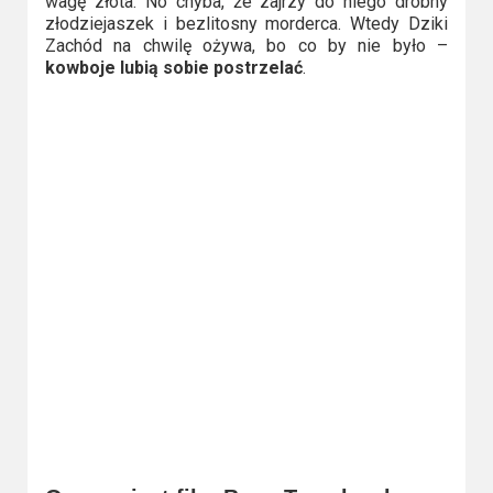
wagę złota. No chyba, że zajrzy do niego drobny
2023
złodziejaszek i bezlitosny morderca. Wtedy Dziki
Zachód na chwilę ożywa, bo co by nie było –
2022
kowboje lubią sobie postrzelać
.
2021
2020
2019
2018
2016
2017
2015
2014