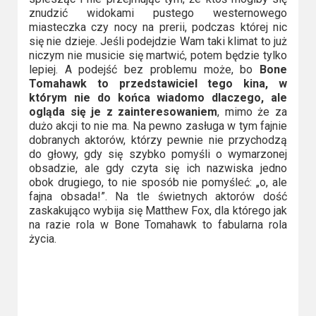
znudzić widokami pustego westernowego
miasteczka czy nocy na prerii, podczas której nic
się nie dzieje. Jeśli podejdzie Wam taki klimat to już
niczym nie musicie się martwić, potem będzie tylko
lepiej. A podejść bez problemu może, bo
Bone
Tomahawk to przedstawiciel tego kina, w
którym nie do końca wiadomo dlaczego, ale
ogląda się je z zainteresowaniem
, mimo że za
dużo akcji to nie ma. Na pewno zasługa w tym fajnie
dobranych aktorów, którzy pewnie nie przychodzą
do głowy, gdy się szybko pomyśli o wymarzonej
obsadzie, ale gdy czyta się ich nazwiska jedno
obok drugiego, to nie sposób nie pomyśleć: „o, ale
fajna obsada!”. Na tle świetnych aktorów dość
zaskakująco wybija się Matthew Fox, dla którego jak
na razie rola w Bone Tomahawk to fabularna rola
życia.