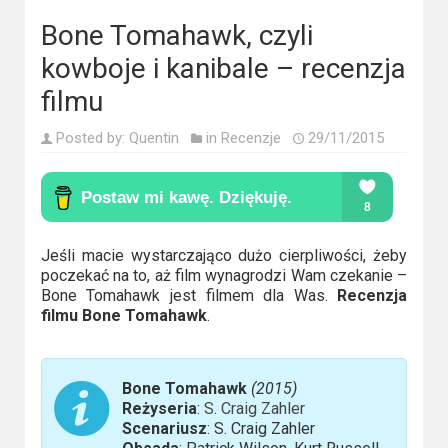
Kino
polskie
Bone Tomahawk, czyli
kowboje i kanibale – recenzja
Komedie
filmu
Korea
Posted by:
Quentin
in
Recenzje
29/11/2015
Południowa
Filmy
oparte
na
Jeśli macie wystarczająco dużo cierpliwości, żeby
poczekać na to, aż film wynagrodzi Wam czekanie –
faktach
Bone Tomahawk jest filmem dla Was.
Recenzja
filmu Bone Tomahawk
.
Thrillery
Streaming
Bone Tomahawk
(2015)
Reżyseria
:
S. Craig Zahler
Amazon
Scenariusz
: S. Craig Zahler
Prime