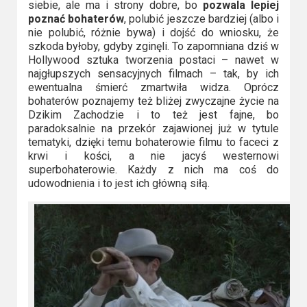
siebie, ale ma i strony dobre, bo
pozwala lepiej
poznać bohaterów
, polubić jeszcze bardziej (albo i
nie polubić, różnie bywa) i dojść do wniosku, że
szkoda byłoby, gdyby zginęli. To zapomniana dziś w
Hollywood sztuka tworzenia postaci – nawet w
najgłupszych sensacyjnych filmach – tak, by ich
ewentualna śmierć zmartwiła widza. Oprócz
bohaterów poznajemy też bliżej zwyczajne życie na
Dzikim Zachodzie i to też jest fajne, bo
paradoksalnie na przekór zajawionej już w tytule
tematyki, dzięki temu bohaterowie filmu to faceci z
krwi i kości, a nie jacyś westernowi
superbohaterowie. Każdy z nich ma coś do
udowodnienia i to jest ich główną siłą.